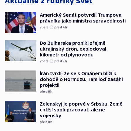
Aktuálně z rubriky
Svět
Americký Senát potvrdil Trumpova
právníka jako ministra spravedlnosti
včera
před 4
h
Do Bulharska pronikl zřejmě
ukrajinský dron, explodoval
kilometr od plynovodu
včera
před 5
h
Írán tvrdí, že se s Ománem blíží k
dohodě o Hormuzu. Tam loď zasáhl
projektil
před 6
h
Zelenskyj je poprvé v Srbsku. Země
chtějí spolupracovat, ale ne
vojensky
před 8
h