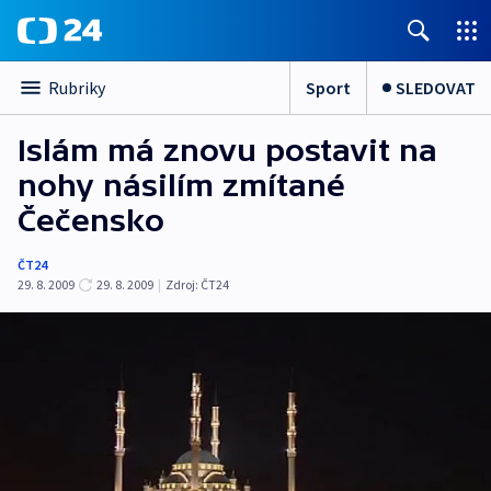
Sport
SLEDOVAT
Rubriky
Islám má znovu postavit na
nohy násilím zmítané
Čečensko
ČT24
29. 8. 2009
29. 8. 2009
|
Zdroj:
ČT24