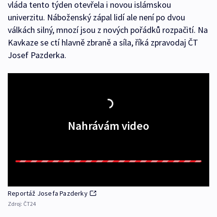
vláda tento týden otevřela i novou islámskou
univerzitu. Náboženský zápal lidí ale není po dvou
válkách silný, mnozí jsou z nových pořádků rozpačití. Na
Kavkaze se ctí hlavně zbraně a síla, říká zpravodaj ČT
Josef Pazderka.
Nahrávám video
Reportáž Josefa Pazderky
Zdroj:
ČT24