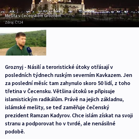
Mešita v čečenském Grozném
Zdroj:
ČT24
Groznyj - Násilí a teroristické útoky otřásají v
posledních týdnech ruským severním Kavkazem. Jen
za poslední měsíc tam zahynulo skoro 50 lidí, z toho
třetina v Čecensku. Většina útoků se připisuje
islamistickým radikálům. Právě na jejich základnu,
islámské mešity, se teď zaměřuje čečenský
prezident Ramzan Kadyrov. Chce islám získat na svoji
stranu a podporovat ho v tvrdé, ale nenásilné
podobě.