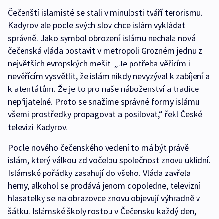
Čečenští islamisté se stali v minulosti tváří terorismu.
Kadyrov ale podle svých slov chce islám vykládat
správně. Jako symbol obrození islámu nechala nová
čečenská vláda postavit v metropoli Grozném jednu z
největších evropských mešit. „Je potřeba věřícím i
nevěřícím vysvětlit, že islám nikdy nevyzýval k zabíjení a
k atentátům. Že je to pro naše náboženství a tradice
nepřijatelné. Proto se snažíme správné formy islámu
všemi prostředky propagovat a posilovat,“ řekl České
televizi Kadyrov.
Podle nového čečenského vedení to má být právě
islám, který válkou zdivočelou společnost znovu uklidní.
Islámské pořádky zasahují do všeho. Vláda zavřela
herny, alkohol se prodává jenom dopoledne, televizní
hlasatelky se na obrazovce znovu objevují výhradně v
šátku. Islámské školy rostou v Čečensku každý den,