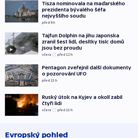
Tisza nominovala na maďarského
prezidenta bývalého šéfa
nejvyššího soudu
před 9
h
Tajfun Dolphin na jihu Japonska
zranil šest lidí, desítky tisíc domů
jsou bez proudu
včera
před 12
h
Pentagon zveřejnil další dokumenty
o pozorování UFO
před 13
h
Ruský útok na Kyjev a okolí zabil
čtyři lidi
včera
před 13
h
Evropský pohled