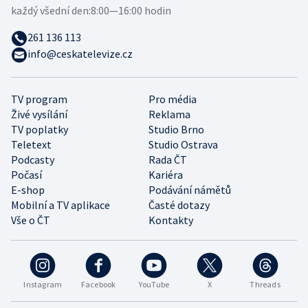
každý všední den:
8:00—16:00 hodin
261 136 113
info@ceskatelevize.cz
TV program
Pro média
Živé vysílání
Reklama
TV poplatky
Studio Brno
Teletext
Studio Ostrava
Podcasty
Rada ČT
Počasí
Kariéra
E-shop
Podávání námětů
Mobilní a TV aplikace
Časté dotazy
Vše o ČT
Kontakty
Instagram
Facebook
YouTube
X
Threads