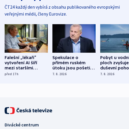
ČT24 každý den vybírá z obsahu publikovaného evropskými
veřejnými médii, členy Eurovize.
Falešní „lékaři“
Spekulace o
Pobyt u vodn
vytvoření AI šíří
přímém ruském
ploch zvyšuje
mezi staršími
útoku jsou pošetilé,
duševní poho
Poláky nebezpečné
míní estonský
ukázala
před 17
h
7. 8. 2026
7. 8. 2026
zdravotní rady
bezpečnostní
mezinárodní 
expert
Divácké centrum