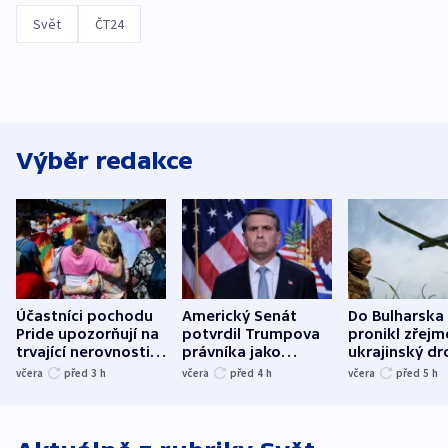
Svět
ČT24
Výběr redakce
Účastníci pochodu
Americký Senát
Do Bulharska
Pride upozorňují na
potvrdil Trumpova
pronikl zřejm
trvající nerovnosti i
právníka jako
ukrajinský dr
společenskou
ministra
explodoval k
včera
před 3
h
včera
před 4
h
včera
před 5
h
atmosféru
spravedlnosti
od plynovod