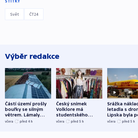
ŠTÍTKY
Svět
ČT24
Výběr redakce
Částí území prošly
Český snímek
Srážka nákla
bouřky se silným
Volklore má
letadla s dr
větrem. Lámaly
studentského
Lipska byla p
stromy a poničily
Oscara, zabojuje o
německého mi
včera
před 4
h
včera
před 5
h
včera
před 5
h
střechu
cenu za krátký film
hybridní útok