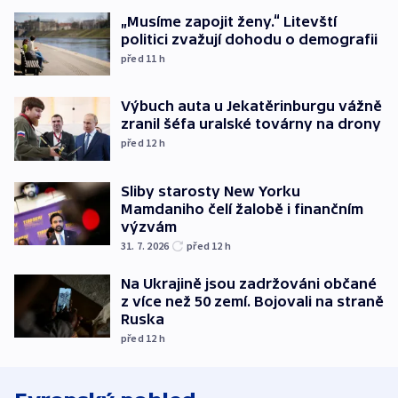
„Musíme zapojit ženy.“ Litevští
politici zvažují dohodu o demografii
před 11
h
Výbuch auta u Jekatěrinburgu vážně
zranil šéfa uralské továrny na drony
před 12
h
Sliby starosty New Yorku
Mamdaniho čelí žalobě i finančním
výzvám
31. 7. 2026
před 12
h
Na Ukrajině jsou zadržováni občané
z více než 50 zemí. Bojovali na straně
Ruska
před 12
h