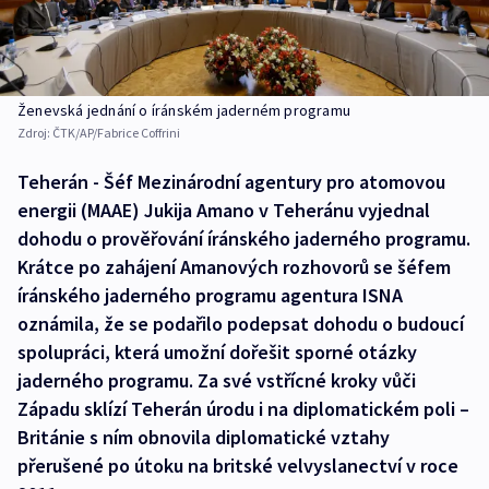
Ženevská jednání o íránském jaderném programu
Zdroj:
ČTK/AP/Fabrice Coffrini
Teherán - Šéf Mezinárodní agentury pro atomovou
energii (MAAE) Jukija Amano v Teheránu vyjednal
dohodu o prověřování íránského jaderného programu.
Krátce po zahájení Amanových rozhovorů se šéfem
íránského jaderného programu agentura ISNA
oznámila, že se podařilo podepsat dohodu o budoucí
spolupráci, která umožní dořešit sporné otázky
jaderného programu. Za své vstřícné kroky vůči
Západu sklízí Teherán úrodu i na diplomatickém poli –
Británie s ním obnovila diplomatické vztahy
přerušené po útoku na britské velvyslanectví v roce