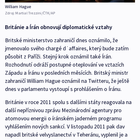
William Hague
Zdroj:
Martial Trezzini/ČTK/AP
Británie a Írán obnovují diplomatické vztahy
Britské ministerstvo zahraničí dnes oznámilo, že
jmenovalo svého chargé d˙affaires, který bude zatím
působit z Paříži. Stejný krok oznámil také Írán.
Rozhodnutí odráží postupné oteplování ve vztazích
Západu a Íránu v posledních měsících. Britský ministr
zahraničí William Hague oznámil na Twitteru, že ještě
dnes v parlamentu vystoupí s prohlášením o Íránu.
Británie v roce 2011 spolu s dalšími státy reagovala na
další nepříznivou zprávu Mezinárodní agentury pro
atomovou energii o íránském jaderném programu
vyhlášením nových sankcí. V listopadu 2011 pak dav
napadl britské velvyslanectví v Teheránu, vyplenil je a