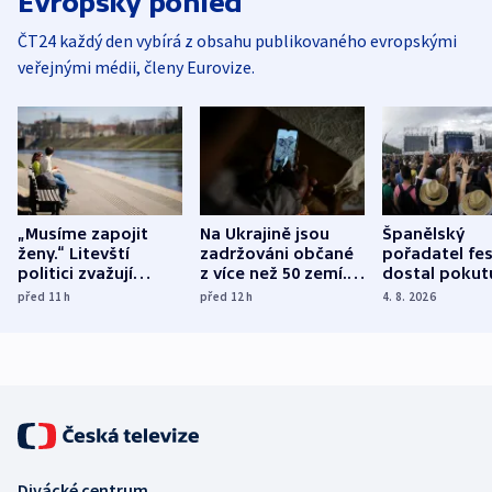
Evropský pohled
ČT24 každý den vybírá z obsahu publikovaného evropskými
veřejnými médii, členy Eurovize.
„Musíme zapojit
Na Ukrajině jsou
Španělský
ženy.“ Litevští
zadržováni občané
pořadatel fes
politici zvažují
z více než 50 zemí.
dostal pokut
dohodu o
Bojovali na straně
nekalé prakti
před 11
h
před 12
h
4. 8. 2026
demografii
Ruska
Divácké centrum