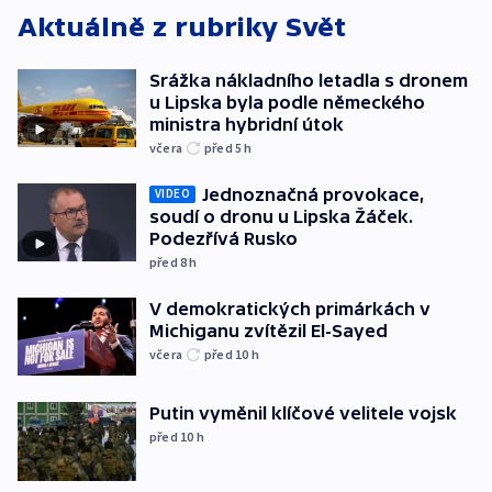
Aktuálně z rubriky
Svět
Srážka nákladního letadla s dronem
u Lipska byla podle německého
ministra hybridní útok
včera
před 5
h
Jednoznačná provokace,
VIDEO
soudí o dronu u Lipska Žáček.
Podezřívá Rusko
před 8
h
V demokratických primárkách v
Michiganu zvítězil El-Sayed
včera
před 10
h
Putin vyměnil klíčové velitele vojsk
před 10
h