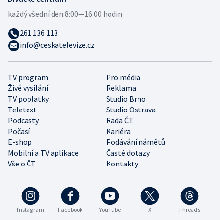
každý všední den:
8:00—16:00 hodin
261 136 113
info@ceskatelevize.cz
TV program
Pro média
Živé vysílání
Reklama
TV poplatky
Studio Brno
Teletext
Studio Ostrava
Podcasty
Rada ČT
Počasí
Kariéra
E-shop
Podávání námětů
Mobilní a TV aplikace
Časté dotazy
Vše o ČT
Kontakty
Instagram
Facebook
YouTube
X
Threads