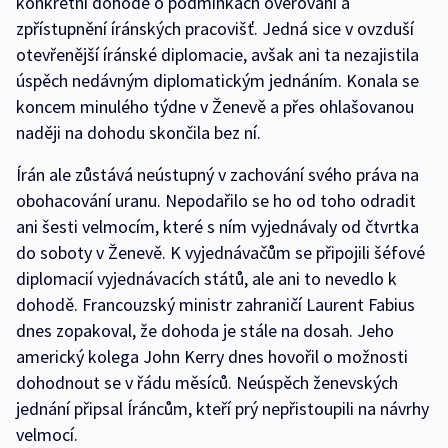
konkrétní dohodě o podmínkách ověřování a
zpřístupnění íránských pracovišť. Jedná sice v ovzduší
otevřenější íránské diplomacie, avšak ani ta nezajistila
úspěch nedávným diplomatickým jednáním. Konala se
koncem minulého týdne v Ženevě a přes ohlašovanou
naději na dohodu skončila bez ní.
Írán ale zůstává neústupný v zachování svého práva na
obohacování uranu. Nepodařilo se ho od toho odradit
ani šesti velmocím, které s ním vyjednávaly od čtvrtka
do soboty v Ženevě. K vyjednávačům se připojili šéfové
diplomacií vyjednávacích států, ale ani to nevedlo k
dohodě. Francouzský ministr zahraničí Laurent Fabius
dnes zopakoval, že dohoda je stále na dosah. Jeho
americký kolega John Kerry dnes hovořil o možnosti
dohodnout se v řádu měsíců. Neúspěch ženevských
jednání připsal Íráncům, kteří prý nepřistoupili na návrhy
velmocí.