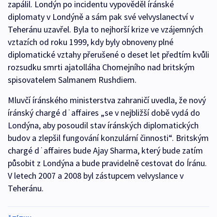
zapálil. Londýn po incidentu vypověděl íránské
diplomaty v Londýně a sám pak své velvyslanectví v
Teheránu uzavřel. Byla to nejhorší krize ve vzájemných
vztazích od roku 1999, kdy byly obnoveny plné
diplomatické vztahy přerušené o deset let předtím kvůli
rozsudku smrti ajatolláha Chomejního nad britským
spisovatelem Salmanem Rushdiem.
Mluvčí íránského ministerstva zahraničí uvedla, že nový
íránský chargé d˙affaires „se v nejbližší době vydá do
Londýna, aby posoudil stav íránských diplomatických
budov a zlepšil fungování konzulární činnosti“. Britským
chargé d˙affaires bude Ajay Sharma, který bude zatím
působit z Londýna a bude pravidelně cestovat do Íránu.
V letech 2007 a 2008 byl zástupcem velvyslance v
Teheránu.