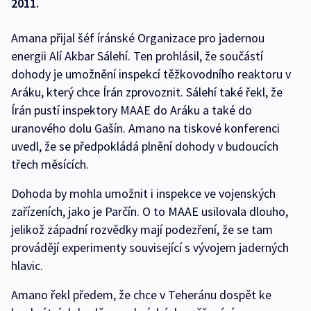
2011.
Amana přijal šéf íránské Organizace pro jadernou
energii Alí Akbar Sálehí. Ten prohlásil, že součástí
dohody je umožnění inspekcí těžkovodního reaktoru v
Aráku, který chce Írán zprovoznit. Sálehí také řekl, že
Írán pustí inspektory MAAE do Aráku a také do
uranového dolu Gašín. Amano na tiskové konferenci
uvedl, že se předpokládá plnění dohody v budoucích
třech měsících.
Dohoda by mohla umožnit i inspekce ve vojenských
zařízeních, jako je Parčín. O to MAAE usilovala dlouho,
jelikož západní rozvědky mají podezření, že se tam
provádějí experimenty související s vývojem jaderných
hlavic.
Amano řekl předem, že chce v Teheránu dospět ke