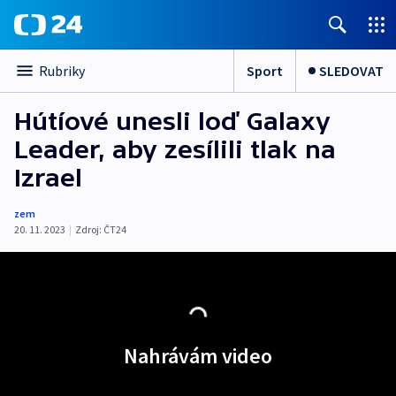
Sport
SLEDOVAT
Rubriky
Hútíové unesli loď Galaxy
Leader, aby zesílili tlak na
Izrael
zem
20. 11. 2023
|
Zdroj:
ČT24
Nahrávám video