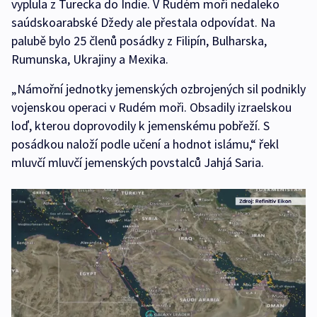
vyplula z Turecka do Indie. V Rudém moři nedaleko
saúdskoarabské Džedy ale přestala odpovídat. Na
palubě bylo 25 členů posádky z Filipín, Bulharska,
Rumunska, Ukrajiny a Mexika.
„Námořní jednotky jemenských ozbrojených sil podnikly
vojenskou operaci v Rudém moři. Obsadily izraelskou
loď, kterou doprovodily k jemenskému pobřeží. S
posádkou naloží podle učení a hodnot islámu,“ řekl
mluvčí mluvčí jemenských povstalců Jahjá Saria.