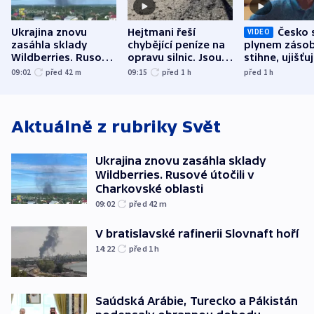
Ukrajina znovu
Hejtmani řeší
Česko 
VIDEO
zasáhla sklady
chybějící peníze na
plynem zásob
Wildberries. Rusové
opravu silnic. Jsou
stihne, ujišťu
útočili v Charkovské
nenárokové, namítá
expert. Sníže
09:02
před 42
m
09:15
před 1
h
před 1
h
oblasti
ministerstvo
však slíbit ne
Aktuálně z rubriky
Svět
Ukrajina znovu zasáhla sklady
Wildberries. Rusové útočili v
Charkovské oblasti
09:02
před 42
m
V bratislavské rafinerii Slovnaft hoří
14:22
před 1
h
Saúdská Arábie, Turecko a Pákistán