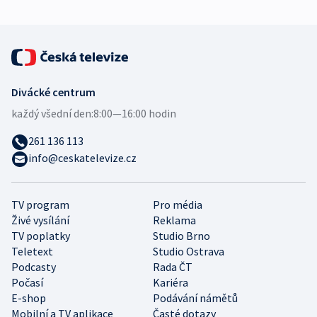
Divácké centrum
každý všední den:
8:00—16:00 hodin
261 136 113
info@ceskatelevize.cz
TV program
Pro média
Živé vysílání
Reklama
TV poplatky
Studio Brno
Teletext
Studio Ostrava
Podcasty
Rada ČT
Počasí
Kariéra
E-shop
Podávání námětů
Mobilní a TV aplikace
Časté dotazy