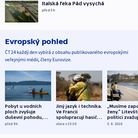
Italská řeka Pád vysychá
před 5
h
Evropský pohled
ČT24 každý den vybírá z obsahu publikovaného evropskými
veřejnými médii, členy Eurovize.
Pobyt u vodních
Jiný jazyk i technika.
„Musíme zapo
ploch zvyšuje
Ve Francii
ženy.“ Litevšt
duševní pohodu,
spolupracují hasiči z
politici zvažuj
ukázala
různých zemí
dohodu o
před 9
h
včera v 15:30
5. 8. 2026
mezinárodní studie
demografii