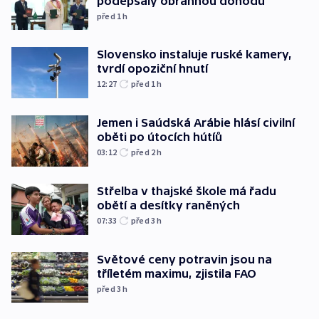
podepsaly obrannou dohodu
před 1
h
Slovensko instaluje ruské kamery,
tvrdí opoziční hnutí
12:27
před 1
h
Jemen i Saúdská Arábie hlásí civilní
oběti po útocích hútíů
03:12
před 2
h
Střelba v thajské škole má řadu
obětí a desítky raněných
07:33
před 3
h
Světové ceny potravin jsou na
tříletém maximu, zjistila FAO
před 3
h