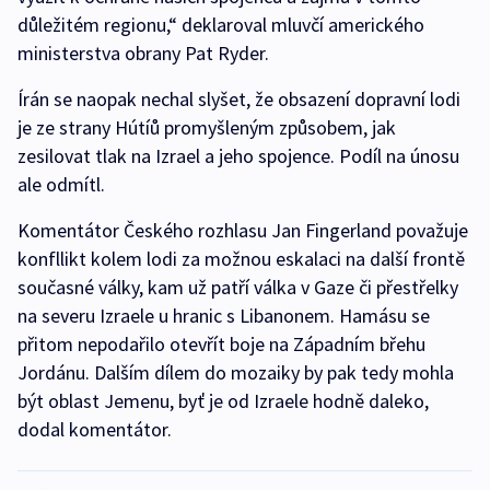
důležitém regionu,“ deklaroval mluvčí amerického
ministerstva obrany Pat Ryder.
Írán se naopak nechal slyšet, že obsazení dopravní lodi
je ze strany Hútíů promyšleným způsobem, jak
zesilovat tlak na Izrael a jeho spojence. Podíl na únosu
ale odmítl.
Komentátor Českého rozhlasu Jan Fingerland považuje
konfllikt kolem lodi za možnou eskalaci na další frontě
současné války, kam už patří válka v Gaze či přestřelky
na severu Izraele u hranic s Libanonem. Hamásu se
přitom nepodařilo otevřít boje na Západním břehu
Jordánu. Dalším dílem do mozaiky by pak tedy mohla
být oblast Jemenu, byť je od Izraele hodně daleko,
dodal komentátor.