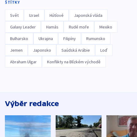
ŠTÍTKY
Svět
Izrael
Hútíové
Japonská vláda
Galaxy Leader
Hamás
Rudé moře
Mexiko
Bulharsko
Ukrajina
Filipíny
Rumunsko
Jemen
Japonsko
Saúdská Arábie
Loď
Abraham Ulgar
Konflikty na Blízkém východě
Výběr redakce