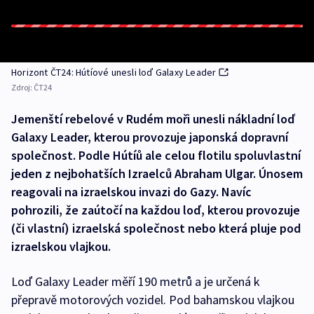
Horizont ČT24: Hútíové unesli loď Galaxy Leader
Zdroj:
ČT24
Jemenští rebelové v Rudém moři unesli nákladní loď
Galaxy Leader, kterou provozuje japonská dopravní
společnost. Podle Hútíů ale celou flotilu spoluvlastní
jeden z nejbohatších Izraelců Abraham Ulgar. Únosem
reagovali na izraelskou invazi do Gazy. Navíc
pohrozili, že zaútočí na každou loď, kterou provozuje
(či vlastní) izraelská společnost nebo která pluje pod
izraelskou vlajkou.
Loď Galaxy Leader měří 190 metrů a je určená k
přepravě motorových vozidel. Pod bahamskou vlajkou