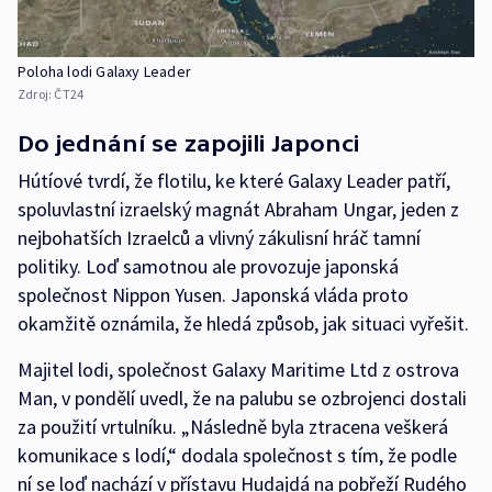
Poloha lodi Galaxy Leader
Zdroj:
ČT24
Do jednání se zapojili Japonci
Hútíové tvrdí, že flotilu, ke které Galaxy Leader patří,
spoluvlastní izraelský magnát Abraham Ungar, jeden z
nejbohatších Izraelců a vlivný zákulisní hráč tamní
politiky. Loď samotnou ale provozuje japonská
společnost Nippon Yusen. Japonská vláda proto
okamžitě oznámila, že hledá způsob, jak situaci vyřešit.
Majitel lodi, společnost Galaxy Maritime Ltd z ostrova
Man, v pondělí uvedl, že na palubu se ozbrojenci dostali
za použití vrtulníku. „Následně byla ztracena veškerá
komunikace s lodí,“ dodala společnost s tím, že podle
ní se loď nachází v přístavu Hudajdá na pobřeží Rudého