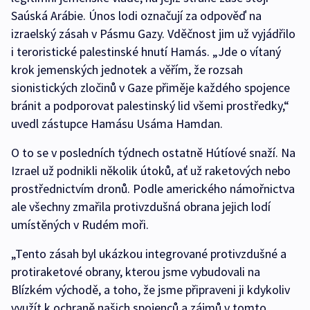
Saúská Arábie. Únos lodi označují za odpověď na
izraelský zásah v Pásmu Gazy. Vděčnost jim už vyjádřilo
i teroristické palestinské hnutí Hamás. „Jde o vítaný
krok jemenských jednotek a věřím, že rozsah
sionistických zločinů v Gaze přiměje každého spojence
bránit a podporovat palestinský lid všemi prostředky,“
uvedl zástupce Hamásu Usáma Hamdan.
O to se v posledních týdnech ostatně Hútíové snaží. Na
Izrael už podnikli několik útoků, ať už raketových nebo
prostřednictvím dronů. Podle amerického námořnictva
ale všechny zmařila protivzdušná obrana jejich lodí
umístěných v Rudém moři.
„Tento zásah byl ukázkou integrované protivzdušné a
protiraketové obrany, kterou jsme vybudovali na
Blízkém východě, a toho, že jsme připraveni ji kdykoliv
využít k ochraně našich spojenců a zájmů v tomto