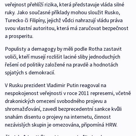
veřejnost přehlíží rizika, která představuje vláda silné
ruky. Jako současné příklady mohou sloužit Rusko,
Turecko či Filipíny, jejichž vůdci nahrazují vládu práva
svou vlastní autoritou, která má zaručovat bezpečnost
a prosperitu.
Populisty a demagogy by měli podle Rotha zastavit
voliči, kteří musejí rozlišit laciné sliby jednoduchých
řešení od politiky založené na pravdě a hodnotách
spjatých s demokracií.
V Rusku prezident Vladimir Putin reagoval na
nespokojenost veřejnosti v roce 2011 represemi, včetně
drakonických omezení svobodného projevu a
shromažďování, zavedl bezprecedentní sankce kvůli
snahám disentu o projevy na internetu, činnost
nezávislých skupin je omezována, připomíná HRW.