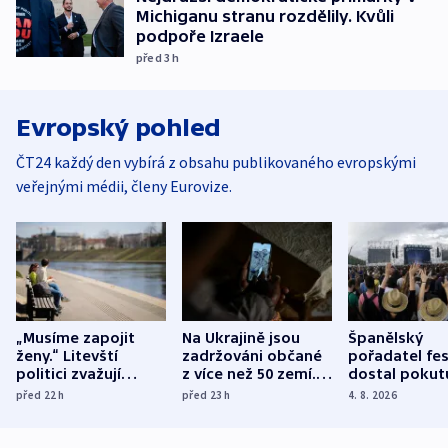
Michiganu stranu rozdělily. Kvůli
podpoře Izraele
před 3
h
Evropský pohled
ČT24 každý den vybírá z obsahu publikovaného evropskými
veřejnými médii, členy Eurovize.
„Musíme zapojit
Na Ukrajině jsou
Španělský
ženy.“ Litevští
zadržováni občané
pořadatel fes
politici zvažují
z více než 50 zemí.
dostal pokut
dohodu o
Bojovali na straně
nekalé prakti
před 22
h
před 23
h
4. 8. 2026
demografii
Ruska