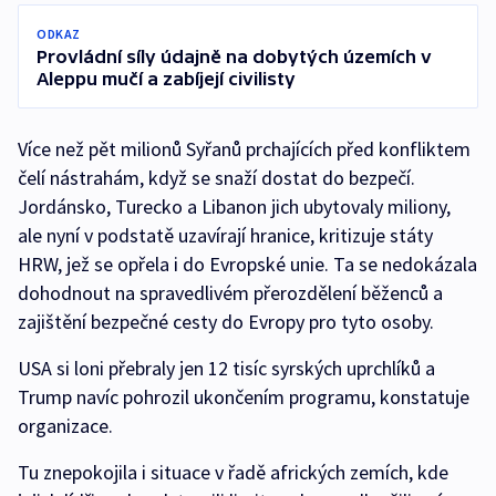
ODKAZ
Provládní síly údajně na dobytých územích v
Aleppu mučí a zabíjejí civilisty
Více než pět milionů Syřanů prchajících před konfliktem
čelí nástrahám, když se snaží dostat do bezpečí.
Jordánsko, Turecko a Libanon jich ubytovaly miliony,
ale nyní v podstatě uzavírají hranice, kritizuje státy
HRW, jež se opřela i do Evropské unie. Ta se nedokázala
dohodnout na spravedlivém přerozdělení běženců a
zajištění bezpečné cesty do Evropy pro tyto osoby.
USA si loni přebraly jen 12 tisíc syrských uprchlíků a
Trump navíc pohrozil ukončením programu, konstatuje
organizace.
Tu znepokojila i situace v řadě afrických zemích, kde