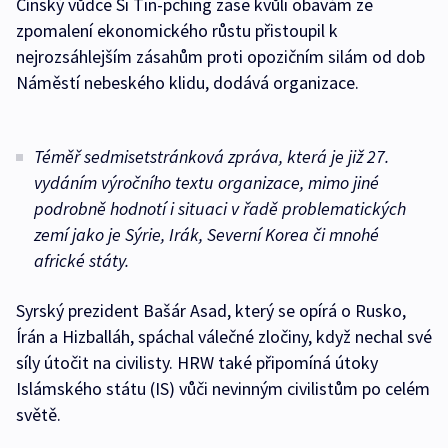
Čínský vůdce Si Ťin-pching zase kvůli obavám ze
zpomalení ekonomického růstu přistoupil k
nejrozsáhlejším zásahům proti opozičním silám od dob
Náměstí nebeského klidu, dodává organizace.
Téměř sedmisetstránková zpráva, která je již 27.
vydáním výročního textu organizace, mimo jiné
podrobně hodnotí i situaci v řadě problematických
zemí jako je Sýrie, Irák, Severní Korea či mnohé
africké státy.
Syrský prezident Bašár Asad, který se opírá o Rusko,
Írán a Hizballáh, spáchal válečné zločiny, když nechal své
síly útočit na civilisty. HRW také připomíná útoky
Islámského státu (IS) vůči nevinným civilistům po celém
světě.