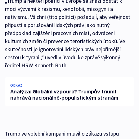
„Trump a někteří politici v Evropě se snaží dostat k
moci výzvami k rasismu, xenofobii, misogynii a
nativismu. Všichni (tito politici) požadují, aby veřejnost
připustila porušování lidských práv jako nutný
předpoklad zajištění pracovních míst, odvrácení
kulturních změn či prevence teroristických útoků. Ve
skutečnosti je ignorování lidských práv nejpřímější
cestou k tyranii,“ uvedl v úvodu ke zprávě výkonný
ředitel HRW Kenneth Roth.
ODKAZ
Analýza: Globální vzpoura? Trumpův triumf
nahrává nacionálně-populistickým stranám
Trump ve volební kampani mluvil o zákazu vstupu