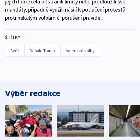
jejich lídři zcela odstranili limity nebo prodloužili své
mandáty, případně využili násilí k potlačení protestů
proti nekalým volbám či porušení pravidel.
ŠTÍTKY
Svět
Donald Trump
Americké volby
Výběr redakce