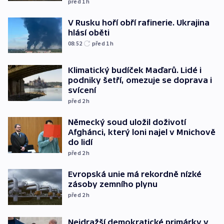
před 1
h
V Rusku hoří obří rafinerie. Ukrajina
hlásí oběti
08:52
před 1
h
Klimatický budíček Maďarů. Lidé i
podniky šetří, omezuje se doprava i
svícení
před 2
h
Německý soud uložil doživotí
Afghánci, který loni najel v Mnichově
do lidí
před 2
h
Evropská unie má rekordně nízké
zásoby zemního plynu
před 2
h
Nejdražší demokratické primárky v