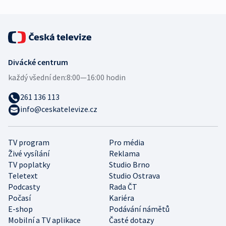
Divácké centrum
každý všední den:
8:00—16:00 hodin
261 136 113
info@ceskatelevize.cz
TV program
Pro média
Živé vysílání
Reklama
TV poplatky
Studio Brno
Teletext
Studio Ostrava
Podcasty
Rada ČT
Počasí
Kariéra
E-shop
Podávání námětů
Mobilní a TV aplikace
Časté dotazy