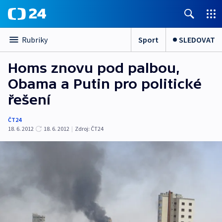
Sport
SLEDOVAT
Rubriky
Homs znovu pod palbou,
Obama a Putin pro politické
řešení
ČT24
18. 6. 2012
18. 6. 2012
|
Zdroj:
ČT24