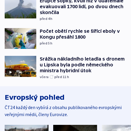
Erupce sopky, kvůli níž v Guatemale
evakuovali 1700 lidí, po dvou dnech
skončila
před 4
h
Počet obětí rychle se šířící eboly v
Kongu přesáhl 1800
před 5
h
Srážka nákladního letadla s dronem
u Lipska byla podle německého
ministra hybridní útok
včera
před 11
h
Evropský pohled
ČT24 každý den vybírá z obsahu publikovaného evropskými
veřejnými médii, členy Eurovize.