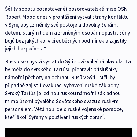
Šéf (v sobotu pozastavené) pozorovatelské mise OSN
Robert Mood dnes v prohlášení vyzval strany konfliktu
v Sýrii, aby „změnily své postoje a dovolily ženám,
dětem, starým lidem a zraněným osobám opustit zóny
bojů bez jakýchkoliv předběžných podmínek a zajistily
jejich bezpečnost“.
Rusko se chystá vyslat do Sýrie dvě válečná plavidla. Ta
by měla do syrského Tartúsu přepravit příslušníky
námořní pěchoty na ochranu Rusů v Sýrii. Měli by
případně zajistit evakuaci vybavení ruské základny.
Syrský Tartús je jedinou ruskou námořní základnou
mimo území bývalého Sovětského svazu s ruským
personálem. Většinou jde o ruské vojenské poradce,
kteří školí Syřany v používání ruských zbraní.