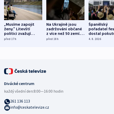
„Musíme zapojit
Na Ukrajině jsou
Španělský
ženy.“ Litevští
zadržováni občané
pořadatel fes
politici zvažují
z více než 50 zemí.
dostal pokut
dohodu o
Bojovali na straně
nekalé prakti
před 17
h
před 18
h
4. 8. 2026
demografii
Ruska
Divácké centrum
každý všední den:
8:00—16:00 hodin
261 136 113
info@ceskatelevize.cz