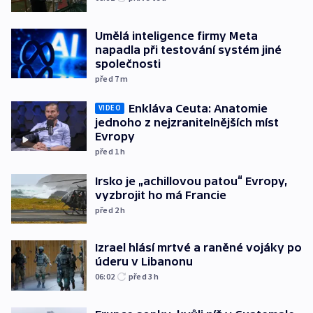
Umělá inteligence firmy Meta
napadla při testování systém jiné
společnosti
před 7
m
Enkláva Ceuta: Anatomie
VIDEO
jednoho z nejzranitelnějších míst
Evropy
před 1
h
Irsko je „achillovou patou“ Evropy,
vyzbrojit ho má Francie
před 2
h
Izrael hlásí mrtvé a raněné vojáky po
úderu v Libanonu
06:02
před 3
h