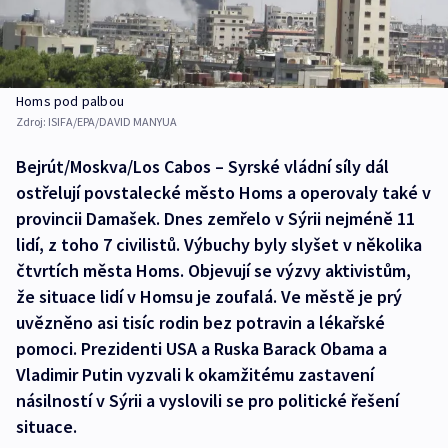
Homs pod palbou
Zdroj:
ISIFA/EPA/DAVID MANYUA
Bejrút/Moskva/Los Cabos – Syrské vládní síly dál
ostřelují povstalecké město Homs a operovaly také v
provincii Damašek. Dnes zemřelo v Sýrii nejméně 11
lidí, z toho 7 civilistů. Výbuchy byly slyšet v několika
čtvrtích města Homs. Objevují se výzvy aktivistům,
že situace lidí v Homsu je zoufalá. Ve městě je prý
uvězněno asi tisíc rodin bez potravin a lékařské
pomoci. Prezidenti USA a Ruska Barack Obama a
Vladimir Putin vyzvali k okamžitému zastavení
násilností v Sýrii a vyslovili se pro politické řešení
situace.