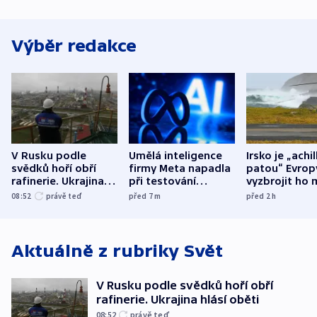
Výběr redakce
V Rusku podle
Umělá inteligence
Irsko je „achi
svědků hoří obří
firmy Meta napadla
patou“ Evrop
rafinerie. Ukrajina
při testování
vyzbrojit ho 
hlásí oběti
systém jiné
Francie
08:52
právě teď
před 7
m
před 2
h
společnosti
Aktuálně z rubriky
Svět
V Rusku podle svědků hoří obří
rafinerie. Ukrajina hlásí oběti
08:52
právě teď