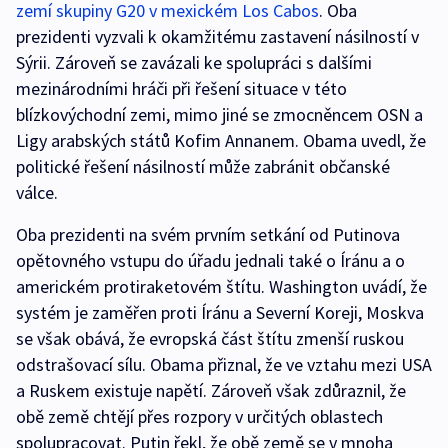
zemí skupiny G20 v mexickém Los Cabos
. Oba
prezidenti vyzvali k okamžitému zastavení násilností v
Sýrii. Zároveň se zavázali ke spolupráci s dalšími
mezinárodními hráči při řešení situace v této
blízkovýchodní zemi, mimo jiné se zmocněncem OSN a
Ligy arabských států Kofim Annanem. Obama uvedl, že
politické řešení násilností může zabránit občanské
válce.
Oba prezidenti na svém prvním setkání od Putinova
opětovného vstupu do úřadu jednali také o Íránu a o
americkém protiraketovém štítu. Washington uvádí, že
systém je zaměřen proti Íránu a Severní Koreji, Moskva
se však obává, že evropská část štítu zmenší ruskou
odstrašovací sílu. Obama přiznal, že ve vztahu mezi USA
a Ruskem existuje napětí. Zároveň však zdůraznil, že
obě země chtějí přes rozpory v určitých oblastech
spolupracovat. Putin řekl, že obě země se v mnoha