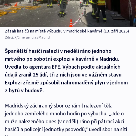
Zásah hasičů na místě výbuchu v madridské kavárně (13. září 2025)
Zdroj:
X/Emergencias Madrid
Španělští hasiči nalezli v neděli ráno jednoho
mrtvého po sobotní explozi v kavárně v Madridu.
Uvedla to agentura EFE. Výbuch podle aktuálních
údajů zranil 25 lidí, tři z nich jsou ve vážném stavu.
Explozi zřejmě způsobil nahromaděný plyn v jednom
z bytů v budově.
Madridský záchranný sbor oznámil nalezení těla
jednoho zemřelého mnoho hodin po výbuchu. „Jde o
muže nalezeného dnes (v neděli) ráno při pátrací akci
hasičů a policejní jednotky psovodů,“ uvedl sbor na síti