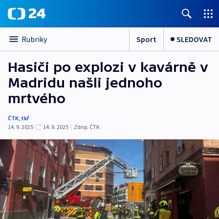
Sport
SLEDOVAT
Rubriky
Hasiči po explozi v kavárně v
Madridu našli jednoho
mrtvého
ČTK
,
tkř
14. 9. 2025
14. 9. 2025
|
Zdroj:
ČTK