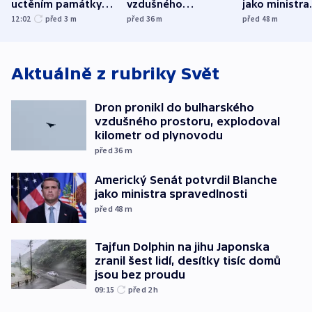
uctěním památky
vzdušného
jako ministra
obětí berlínského
prostoru,
spravedlnost
12:02
před 3
m
před 36
m
před 48
m
útoku
explodoval kilometr
od plynovodu
Aktuálně z rubriky
Svět
Dron pronikl do bulharského
vzdušného prostoru, explodoval
kilometr od plynovodu
před 36
m
Americký Senát potvrdil Blanche
jako ministra spravedlnosti
před 48
m
Tajfun Dolphin na jihu Japonska
zranil šest lidí, desítky tisíc domů
jsou bez proudu
09:15
před 2
h