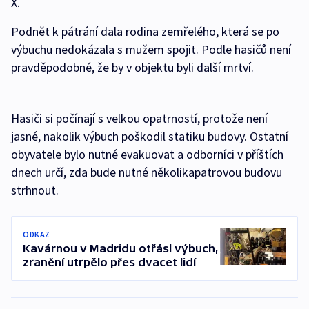
X.
Podnět k pátrání dala rodina zemřelého, která se po
výbuchu nedokázala s mužem spojit. Podle hasičů není
pravděpodobné, že by v objektu byli další mrtví.
Hasiči si počínají s velkou opatrností, protože není
jasné, nakolik výbuch poškodil statiku budovy. Ostatní
obyvatele bylo nutné evakuovat a odborníci v příštích
dnech určí, zda bude nutné několikapatrovou budovu
strhnout.
ODKAZ
Kavárnou v Madridu otřásl výbuch,
zranění utrpělo přes dvacet lidí