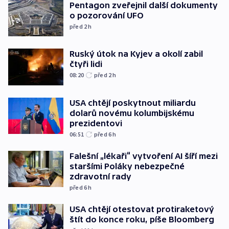
Pentagon zveřejnil další dokumenty
o pozorování UFO
před 2
h
Ruský útok na Kyjev a okolí zabil
čtyři lidi
08:20
před 2
h
USA chtějí poskytnout miliardu
dolarů novému kolumbijskému
prezidentovi
06:51
před 6
h
Falešní „lékaři“ vytvoření AI šíří mezi
staršími Poláky nebezpečné
zdravotní rady
před 6
h
USA chtějí otestovat protiraketový
štít do konce roku, píše Bloomberg