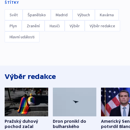
ŠTÍTKY
Svět
Španělsko
Madrid
Výbuch
Kavárna
Plyn
Zranění
Hasiči
Výběr
Výběr redakce
Hlavní události
Výběr redakce
Pražský duhový
Dron pronikl do
Americký Sen
pochod začal
bulharského
potvrdil Blan