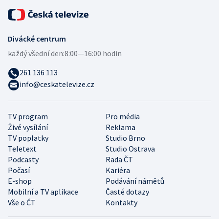
Divácké centrum
každý všední den:
8:00—16:00 hodin
261 136 113
info@ceskatelevize.cz
TV program
Pro média
Živé vysílání
Reklama
TV poplatky
Studio Brno
Teletext
Studio Ostrava
Podcasty
Rada ČT
Počasí
Kariéra
E-shop
Podávání námětů
Mobilní a TV aplikace
Časté dotazy
Vše o ČT
Kontakty