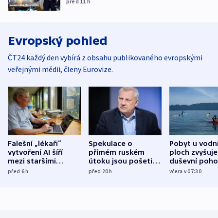
před 11
h
Evropský pohled
ČT24 každý den vybírá z obsahu publikovaného evropskými
veřejnými médii, členy Eurovize.
Falešní „lékaři“
Spekulace o
Pobyt u vodn
vytvoření AI šíří
přímém ruském
ploch zvyšuje
mezi staršími
útoku jsou pošetilé,
duševní poho
Poláky nebezpečné
míní estonský
ukázala
před 6
h
před 20
h
včera v 07:30
zdravotní rady
bezpečnostní
mezinárodní 
expert