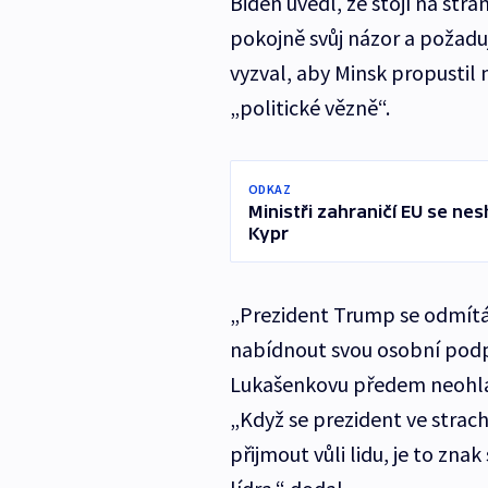
Biden uvedl, že stojí na stra
pokojně svůj názor a požadu
vyzval, aby Minsk propustil 
„politické vězně“.
ODKAZ
Ministři zahraničí EU se ne
Kypr
„Prezident Trump se odmítá
nabídnout svou osobní podp
Lukašenkovu předem neohláše
„Když se prezident ve strac
přijmout vůli lidu, je to zn