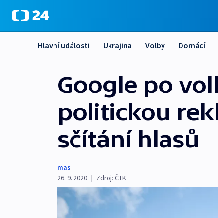
Hlavní události
Ukrajina
Volby
Domácí
Google po vol
politickou rek
sčítání hlasů
mas
26. 9. 2020
|
Zdroj:
ČTK