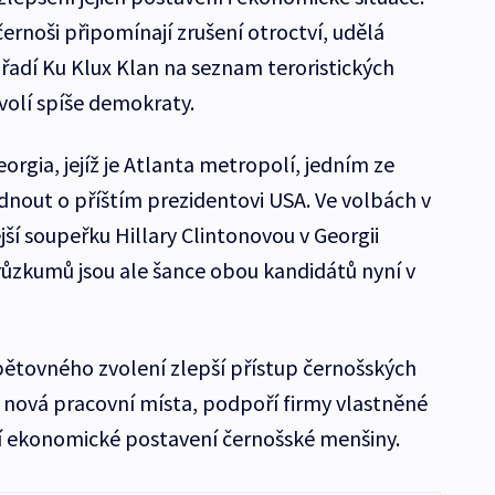
 černoši připomínají zrušení otroctví, udělá
ařadí Ku Klux Klan na seznam teroristických
 volí spíše demokraty.
orgia, jejíž je Atlanta metropolí, jedním ze
dnout o příštím prezidentovi USA. Ve volbách v
ší soupeřku Hillary Clintonovou v Georgii
růzkumů jsou ale šance obou kandidátů nyní v
opětovného zvolení zlepší přístup černošských
í nová pracovní místa, podpoří firmy vlastněné
í ekonomické postavení černošské menšiny.