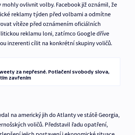
 mohly ovlivnit volby. Facebook již oznámil, že
tické reklamy týden před volbami a odmítne
ovat vítěze před oznámením oficiálních
litickou reklamu loni, zatímco Google dříve
 inzerenti cílit na konkrétní skupiny voličů.
weety za nepřesné. Potlačení svobody slova,
ítím zavřením
al na americký jih do Atlanty ve státě Georgia,
ernošských voličů. Představil řadu opatření,
lepšení jejich postavení i ekonomické situace.