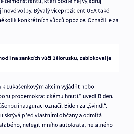
ně demonstrantů, kteří podle něj vyjadřují
jí nové volby. Bývalý viceprezident USA také
několik konkrétních vůdců opozice. Označil je za
shodli na sankcích vůči Bělorusku, zablokoval je
 k Lukašenkovým akcím vyjádřit nebo
oru prodemokratickému hnutí,“ uvedl Biden.
nou inauguraci označil Biden za „švindl“.
hu skrývá před vlastními občany a odmítá
ak slabého, nelegitimního autokrata, ne silného