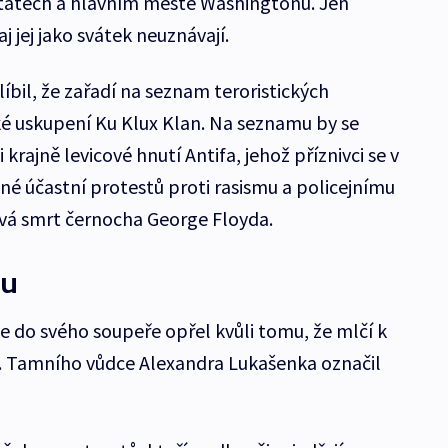
tátech a hlavním městě Washingtonu. Jen
j jej jako svátek neuznávají.
líbil, že zařadí na seznam teroristických
cké uskupení Ku Klux Klan. Na seznamu by se
 krajně levicové hnutí Antifa, jehož příznivci se v
né účastní protestů proti rasismu a policejnímu
nová smrt černocha George Floyda.
ku
 se do svého soupeře opřel kvůli tomu, že mlčí k
u. Tamního vůdce Alexandra Lukašenka označil