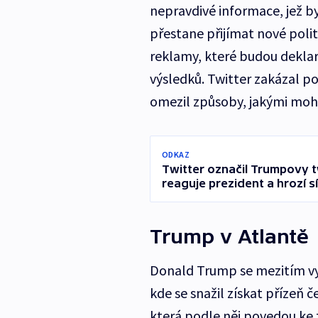
nepravdivé informace, jež by
přestane přijímat nové poli
reklamy, které budou deklar
výsledků. Twitter zakázal po
omezil způsoby, jakými mohou
ODKAZ
Twitter označil Trumpovy t
reaguje prezident a hrozí s
Trump v Atlantě
Donald Trump se mezitím vyd
kde se snažil získat přízeň č
která podle něj povedou ke z