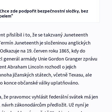
Chce zde podpořit bezpečnostní složky, bez
opelem“
 přislíbil i to, že se takzvaný Juneteenth
Termín Juneteenth je složeninou anglických
. Odkazuje na 19. červen roku 1865, kdy do
zl generál armády Unie Gordon Granger zprávu
ent Abraham Lincoln rozhodl o jejich
mnoha jižanských státech, včetně Texasu, ale
do konce občanské války uplatňováno.
, že pravomoc vyhlásit federální svátek má jen
 návrh zákonodárcům předložit. Už nyní je