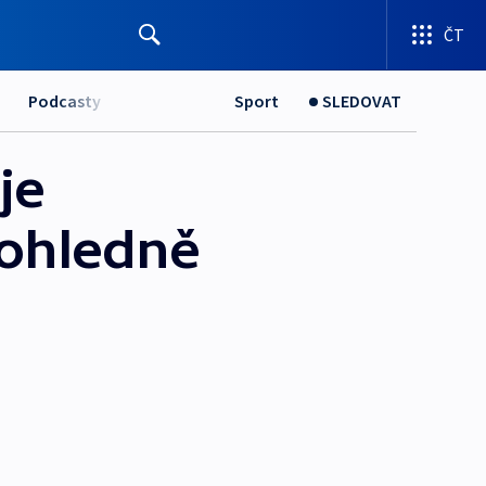
ČT
Podcasty
Sport
SLEDOVAT
je
 ohledně