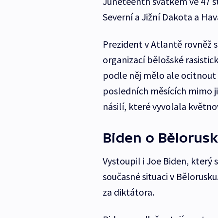
Juneteenth svátkem ve 47 s
Severní a Jižní Dakota a Hava
Prezident v Atlantě rovněž s
organizací bělošské rasisti
podle něj mělo ale ocitnout i
posledních měsících mimo ji
násilí, které vyvolala květ
Biden o Bělorus
Vystoupil i Joe Biden, který
současné situaci v Bělorusk
za diktátora.