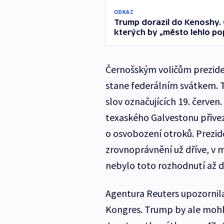
ODKAZ
Trump dorazil do Kenoshy. 
kterých by „město lehlo p
Černošským voličům prezident
stane federálním svátkem. 
slov označujících 19. červen
texaského Galvestonu přive
o osvobození otroků. Prezid
zrovnoprávnění už dříve, v 
nebylo toto rozhodnutí až 
Agentura Reuters upozornila
Kongres. Trump by ale mohl