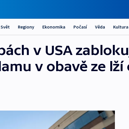
Svět
Regiony
Ekonomika
Počasí
Věda
Kultura
bách v USA zabloku
lamu v obavě ze lží