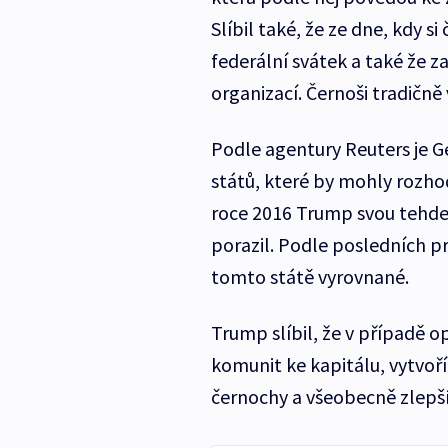
Slíbil také, že ze dne, kdy si
federální svátek a také že z
organizací. Černoši tradičně
Podle agentury Reuters je Ge
států, které by mohly rozho
roce 2016 Trump svou tehdej
porazil. Podle posledních p
tomto státě vyrovnané.
Trump slíbil, že v případě 
komunit ke kapitálu, vytvoř
černochy a všeobecně zlepš