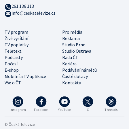
261 136 113
info@ceskatelevize.cz
TV program
Pro média
Živé vysílání
Reklama
TV poplatky
Studio Brno
Teletext
Studio Ostrava
Podcasty
Rada ČT
Počasí
Kariéra
E-shop
Podávání námětů
Mobilní a TV aplikace
Časté dotazy
Vše o ČT
Kontakty
Instagram
Facebook
YouTube
X
Threads
© Česká televize