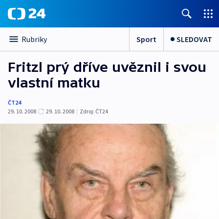
Sport
SLEDOVAT
Rubriky
Fritzl prý dříve uvěznil i svou
vlastní matku
ČT24
29. 10. 2008
29. 10. 2008
|
Zdroj:
ČT24