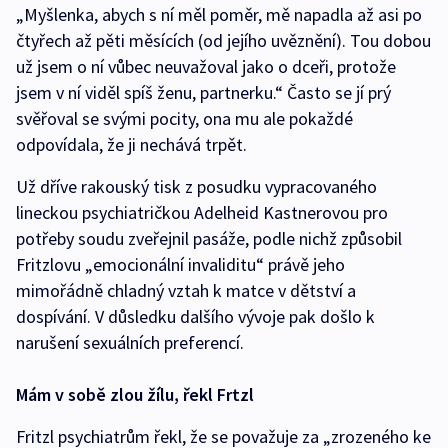
„Myšlenka, abych s ní měl poměr, mě napadla až asi po
čtyřech až pěti měsících (od jejího uvěznění). Tou dobou
už jsem o ní vůbec neuvažoval jako o dceři, protože
jsem v ní viděl spíš ženu, partnerku.“ Často se jí prý
svěřoval se svými pocity, ona mu ale pokaždé
odpovídala, že ji nechává trpět.
Už dříve rakouský tisk z posudku vypracovaného
lineckou psychiatričkou Adelheid Kastnerovou pro
potřeby soudu zveřejnil pasáže, podle nichž způsobil
Fritzlovu „emocionální invaliditu“ právě jeho
mimořádně chladný vztah k matce v dětství a
dospívání. V důsledku dalšího vývoje pak došlo k
narušení sexuálních preferencí.
Mám v sobě zlou žílu, řekl Frtzl
Fritzl psychiatrům řekl, že se považuje za „zrozeného ke