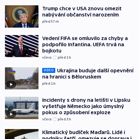
Trump chce v USA znovu omezit
nabývání občanství narozením
před 57
m
Vedení FIFA se omluvilo za chyby a
podpořilo Infantina. UEFA trvá na
bojkotu
včera
před 1
h
Ukrajina buduje další opevnění
VIDEO
na hranici s Běloruskem
před 1
h
Incidenty s drony na letišti v Lipsku
vyšetřuje Německo jako úmyslný
pokus o způsobení exploze
včera
před 3
h
Klimatický budíček Maďarů. Lidé i
podniky šetří, omezuje se doprava i