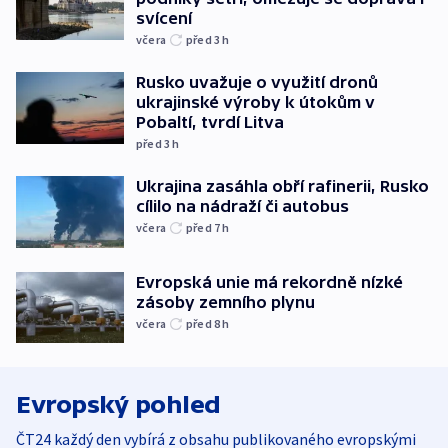
svícení
včera
před 3
h
Rusko uvažuje o využití dronů
ukrajinské výroby k útokům v
Pobaltí, tvrdí Litva
před 3
h
Ukrajina zasáhla obří rafinerii, Rusko
cílilo na nádraží či autobus
včera
před 7
h
Evropská unie má rekordně nízké
zásoby zemního plynu
včera
před 8
h
Evropský pohled
ČT24 každý den vybírá z obsahu publikovaného evropskými