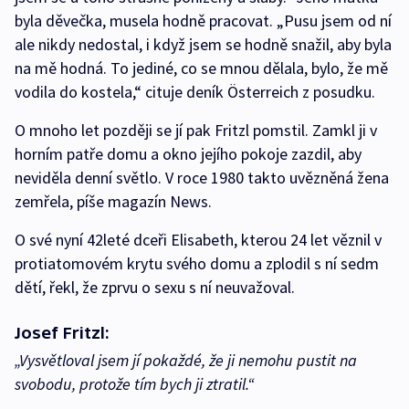
byla děvečka, musela hodně pracovat. „Pusu jsem od ní
ale nikdy nedostal, i když jsem se hodně snažil, aby byla
na mě hodná. To jediné, co se mnou dělala, bylo, že mě
vodila do kostela,“ cituje deník Österreich z posudku.
O mnoho let později se jí pak Fritzl pomstil. Zamkl ji v
horním patře domu a okno jejího pokoje zazdil, aby
neviděla denní světlo. V roce 1980 takto uvězněná žena
zemřela, píše magazín News.
O své nyní 42leté dceři Elisabeth, kterou 24 let věznil v
protiatomovém krytu svého domu a zplodil s ní sedm
dětí, řekl, že zprvu o sexu s ní neuvažoval.
Josef Fritzl:
„Vysvětloval jsem jí pokaždé, že ji nemohu pustit na
svobodu, protože tím bych ji ztratil.“