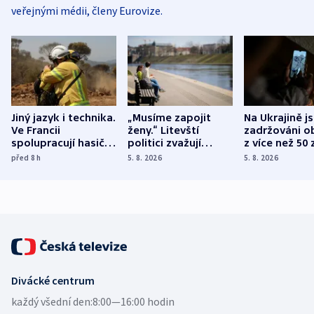
veřejnými médii, členy Eurovize.
Jiný jazyk i technika.
„Musíme zapojit
Na Ukrajině j
Ve Francii
ženy.“ Litevští
zadržováni o
spolupracují hasiči z
politici zvažují
z více než 50 
různých zemí
dohodu o
Bojovali na s
před 8
h
5. 8. 2026
5. 8. 2026
demografii
Ruska
Divácké centrum
každý všední den:
8:00—16:00 hodin