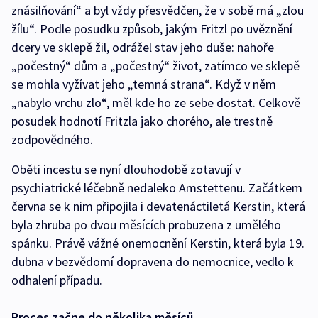
znásilňování“ a byl vždy přesvědčen, že v sobě má „zlou
žílu“. Podle posudku způsob, jakým Fritzl po uvěznění
dcery ve sklepě žil, odrážel stav jeho duše: nahoře
„počestný“ dům a „počestný“ život, zatímco ve sklepě
se mohla vyžívat jeho „temná strana“. Když v něm
„nabylo vrchu zlo“, měl kde ho ze sebe dostat. Celkově
posudek hodnotí Fritzla jako chorého, ale trestně
zodpovědného.
Oběti incestu se nyní dlouhodobě zotavují v
psychiatrické léčebně nedaleko Amstettenu. Začátkem
června se k nim připojila i devatenáctiletá Kerstin, která
byla zhruba po dvou měsících probuzena z umělého
spánku. Právě vážné onemocnění Kerstin, která byla 19.
dubna v bezvědomí dopravena do nemocnice, vedlo k
odhalení případu.
Proces začne do několika měsíců