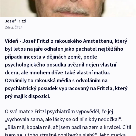
Josef Fritzl
Zdroj:
ČT24
Vídeň - Josef Fritzl z rakouského Amstettenu, který
byl letos na jaře odhalen jako pachatel nejtěžšího
případu incestu v dějinách země, podle
psychologického posudku uvěznil nejen vlastní
dceru, ale mnohem dříve také vlastní matku.
Oznámily to rakouská média s odvoláním na
psychiatrický posudek vypracovaný na Fritzla, který
prý mají k dispozici.
O své matce Fritzl psychiatrům vypověděl, že jej
„vychovala sama, ale lásky se od ní nikdy nedočkal“.
„Bila mě, kopala mě, až jsem padl na zem a krvácel. Cítil
jsem se u toho strašně ponížený a slabý.“ Jeho matka