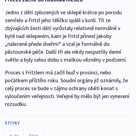
Jedno z dětí zplozených ve sklepě krátce po porodu
zemřelo a Fritzl jeho tělíčko spálil v kotli. Tři ze
zbývajících šesti dětí vyrůstaly relativně normálně v
bytě nad sklepením, kam je Fritzl přinesl jakoby
„nalezené přede dveřmi“ a vzal je formálně do
pěstounské péče. Další tři ale nikdy nespatřily denní
světlo a byly celou dobu s matkou vězněny v podzemí.
Proces s Fritzlem má začít buď v prosinci, nebo
počátkem příštího roku. Soudní orgány již oznámily, že
celý proces se bude v zájmu ochrany obětí konat s
vyloučením veřejnosti. Veřejné by mělo být jen vynesení
rozsudku.
ŠTÍTKY