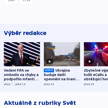
Svět
ČT24
Výběr redakce
Vedení FIFA se
Ukrajina
Zbytečné výj
VIDEO
omluvilo za chyby a
buduje další
kvůli eCallu a
podpořilo Infantina.
opevnění na hranici
obtěžující ho
UEFA trvá na
s Běloruskem
zdržují záchr
včera
před 1
h
před 1
h
před 2
h
bojkotu
Aktuálně z rubriky
Svět