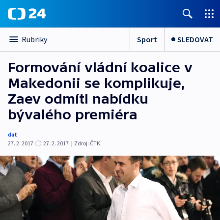
Sport
SLEDOVAT
Rubriky
Formování vládní koalice v
Makedonii se komplikuje,
Zaev odmítl nabídku
bývalého premiéra
dat
27. 2. 2017
27. 2. 2017
|
Zdroj:
ČTK