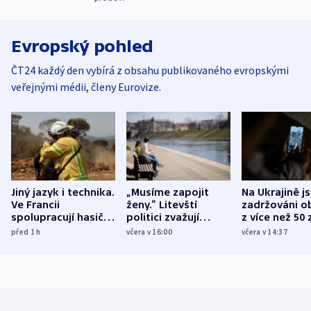
Evropský pohled
ČT24 každý den vybírá z obsahu publikovaného evropskými
veřejnými médii, členy Eurovize.
Jiný jazyk i technika.
„Musíme zapojit
Na Ukrajině j
Ve Francii
ženy.“ Litevští
zadržováni o
spolupracují hasiči z
politici zvažují
z více než 50 
různých zemí
dohodu o
Bojovali na s
před 1
h
včera v 16:00
včera v 14:37
demografii
Ruska