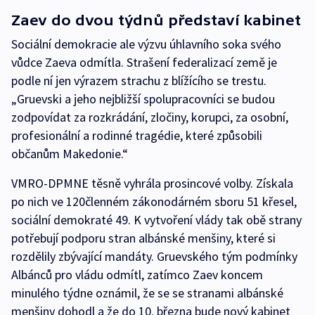
Zaev do dvou týdnů představí kabinet
Sociální demokracie ale výzvu úhlavního soka svého
vůdce Zaeva odmítla. Strašení federalizací země je
podle ní jen výrazem strachu z blížícího se trestu.
„Gruevski a jeho nejbližší spolupracovníci se budou
zodpovídat za rozkrádání, zločiny, korupci, za osobní,
profesionální a rodinné tragédie, které způsobili
občanům Makedonie.“
VMRO-DPMNE těsně vyhrála prosincové volby. Získala
po nich ve 120členném zákonodárném sboru 51 křesel,
sociální demokraté 49. K vytvoření vlády tak obě strany
potřebují podporu stran albánské menšiny, které si
rozdělily zbývající mandáty. Gruevského tým podmínky
Albánců pro vládu odmítl, zatímco Zaev koncem
minulého týdne oznámil, že se se stranami albánské
menšiny dohodl a že do 10. března bude nový kabinet