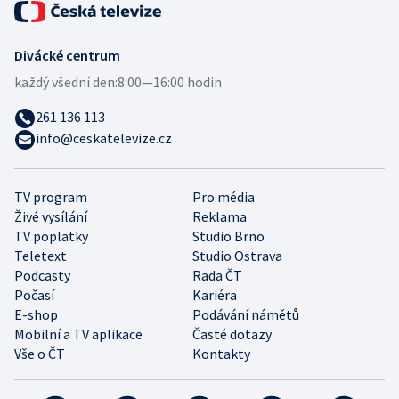
Divácké centrum
každý všední den:
8:00—16:00 hodin
261 136 113
info@ceskatelevize.cz
TV program
Pro média
Živé vysílání
Reklama
TV poplatky
Studio Brno
Teletext
Studio Ostrava
Podcasty
Rada ČT
Počasí
Kariéra
E-shop
Podávání námětů
Mobilní a TV aplikace
Časté dotazy
Vše o ČT
Kontakty