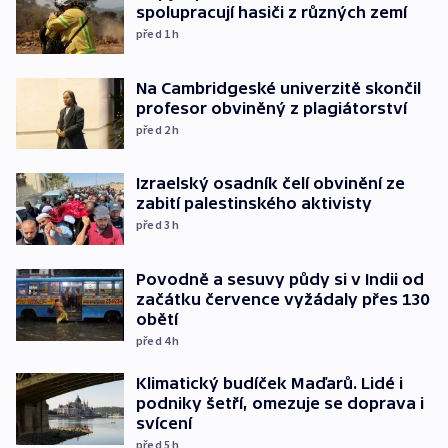
spolupracují hasiči z různých zemí
před 1
h
Na Cambridgeské univerzitě skončil
profesor obviněný z plagiátorství
před 2
h
Izraelský osadník čelí obvinění ze
zabití palestinského aktivisty
před 3
h
Povodně a sesuvy půdy si v Indii od
začátku července vyžádaly přes 130
obětí
před 4
h
Klimatický budíček Maďarů. Lidé i
podniky šetří, omezuje se doprava i
svícení
před 5
h