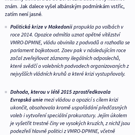
znám. Jak dalece vyšel albánským podmínkám vstříc,
zatím není jasné.
Politická krize v Makedonii
propukla po volbách v
roce 2014. Opozice odmítla uznat opětné vítězství
VMRO-DPMNE, vládu obvinila z podvodů a rozhodla se
parlament bojkotovat. Zaev pak v následujícím roce
začal zveřejňovat záznamy ilegálních odposlechů,
které svědčí o volebních podvodech organizovaných z
nejvyšších vládních kruhů a které krizi vystupňovaly.
Dohoda, kterou v létě 2015 zprostředkovala
Evropská unie
mezi vládou a opozicí s cílem krizi
ukončit, obsahovala kromě uspořádání předčasných
voleb i vytvoření speciální prokuratury. Jejím úkolem
je vyšetřit trestné činy ve vysokých kruzích, z nichž jsou
podezřelí hlavně politici z VMRO-DPMNE, včetně