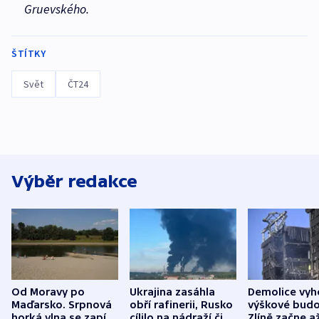
Gruevského.
ŠTÍTKY
Svět
ČT24
Výběr redakce
Od Moravy po
Ukrajina zasáhla
Demolice vyh
Maďarsko. Srpnová
obří rafinerii, Rusko
výškové budo
horká vlna se zapíše
cílilo na nádraží či
Zlíně začne a