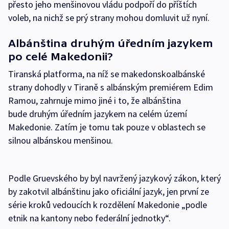
přesto jeho menšinovou vládu podpoří do příštích
voleb, na nichž se prý strany mohou domluvit už nyní.
Albánština druhým úředním jazykem
po celé Makedonii?
Tiranská platforma, na níž se makedonskoalbánské
strany dohodly v Tiraně s albánským premiérem Edim
Ramou, zahrnuje mimo jiné i to, že albánština
bude druhým úředním jazykem na celém území
Makedonie. Zatím je tomu tak pouze v oblastech se
silnou albánskou menšinou.
Podle Gruevského by byl navržený jazykový zákon, který
by zakotvil albánštinu jako oficiální jazyk, jen první ze
série kroků vedoucích k rozdělení Makedonie „podle
etnik na kantony nebo federální jednotky“.