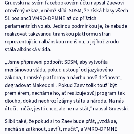
Gruevski na svém facebookovém účtu napsal Zaevovi
otevřený vzkaz, v němž slíbil SDSM, že získá hlasy všech
51 poslanců VMRO-DPMNE až do příštích
parlamentních voleb. Jedinou podmínkou je, že nebude
realizovat takzvanou tiranskou platformu stran
reprezentujících albánskou menšinu, u jejíhož zrodu
stála albánská vláda.
„Jsme připraveni podpořit SDSM, aby vytvořila
menšinovou vládu, pokud ustoupí od jazykového
zákona, tiranské platformy a návrhu nově definovat,
degradovat Makedonii. Pokud Zaev tolik touží být
premiérem, necháme ho, ať realizuje svůj program tak
dlouho, dokud neohrozí zájmy státu a národa. Na nás
útočit může, jestli chce, ale ne na stát,“ napsal Gruevski.
Slíbil také, že pokud si to Zaev bude přát, „vzdá se,
nechá se zatknout, zavřít, mučit“, a VMRO-DPMNE