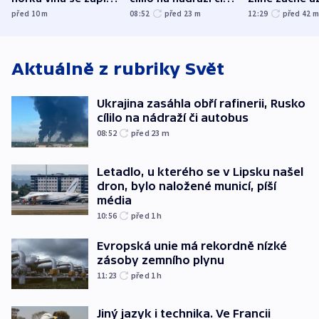
do dějin
autobus
následujících
před 10
m
08:52
před 23
m
12:29
před 42
klimatologie
Aktuálně z rubriky
Svět
Ukrajina zasáhla obří rafinerii, Rusko
cílilo na nádraží či autobus
08:52
před 23
m
Letadlo, u kterého se v Lipsku našel
dron, bylo naložené municí, píší
média
10:56
před 1
h
Evropská unie má rekordně nízké
zásoby zemního plynu
11:23
před 1
h
Jiný jazyk i technika. Ve Francii