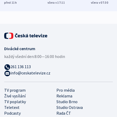
Poláky nebezpečné
míní estonský
ukázala
před 11
h
včera v 17:11
včera v 07:30
zdravotní rady
bezpečnostní
mezinárodní 
expert
Divácké centrum
každý všední den:
8:00—16:00 hodin
261 136 113
info@ceskatelevize.cz
TV program
Pro média
Živé vysílání
Reklama
TV poplatky
Studio Brno
Teletext
Studio Ostrava
Podcasty
Rada ČT