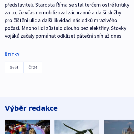
představiteli. Starosta Říma se stal terčem ostré kritiky
za to, že včas nemobilizoval záchranné a další služby
pro čištění ulic a další likvidaci následků mrazivého
počasí. Mnoho lidí zůstalo dlouho bez elektřiny. Stovky
vojáků začaly pomáhat odklízet páteční sníh až dnes.
ŠTÍTKY
Svět
ČT24
Výběr redakce