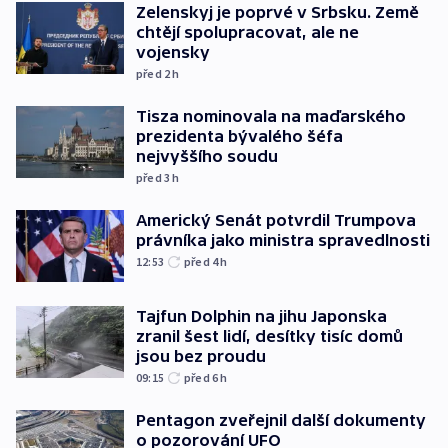
Zelenskyj je poprvé v Srbsku. Země
chtějí spolupracovat, ale ne
vojensky
před 2
h
Tisza nominovala na maďarského
prezidenta bývalého šéfa
nejvyššího soudu
před 3
h
Americký Senát potvrdil Trumpova
právníka jako ministra spravedlnosti
12:53
před 4
h
Tajfun Dolphin na jihu Japonska
zranil šest lidí, desítky tisíc domů
jsou bez proudu
09:15
před 6
h
Pentagon zveřejnil další dokumenty
o pozorování UFO