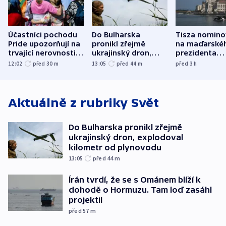
Účastníci pochodu
Do Bulharska
Tisza nomino
Pride upozorňují na
pronikl zřejmě
na maďarské
trvající nerovnosti i
ukrajinský dron,
prezidenta
společenskou
explodoval kilometr
bývalého šéf
12:02
před 30
m
13:05
před 44
m
před 3
h
atmosféru
od plynovodu
nejvyššího s
Aktuálně z rubriky
Svět
Do Bulharska pronikl zřejmě
ukrajinský dron, explodoval
kilometr od plynovodu
13:05
před 44
m
Írán tvrdí, že se s Ománem blíží k
dohodě o Hormuzu. Tam loď zasáhl
projektil
před 57
m