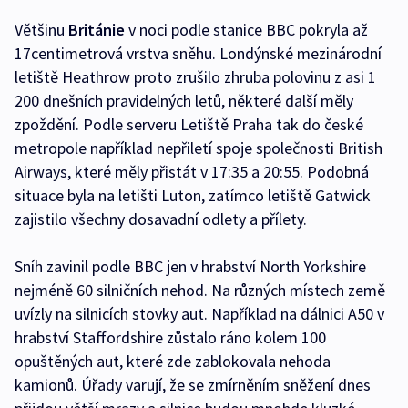
Většinu
Británie
v noci podle stanice BBC pokryla až
17centimetrová vrstva sněhu. Londýnské mezinárodní
letiště Heathrow proto zrušilo zhruba polovinu z asi 1
200 dnešních pravidelných letů, některé další měly
zpoždění. Podle serveru Letiště Praha tak do české
metropole například nepřiletí spoje společnosti British
Airways, které měly přistát v 17:35 a 20:55. Podobná
situace byla na letišti Luton, zatímco letiště Gatwick
zajistilo všechny dosavadní odlety a přílety.
Sníh zavinil podle BBC jen v hrabství North Yorkshire
nejméně 60 silničních nehod. Na různých místech země
uvízly na silnicích stovky aut. Například na dálnici A50 v
hrabství Staffordshire zůstalo ráno kolem 100
opuštěných aut, které zde zablokovala nehoda
kamionů. Úřady varují, že se zmírněním sněžení dnes