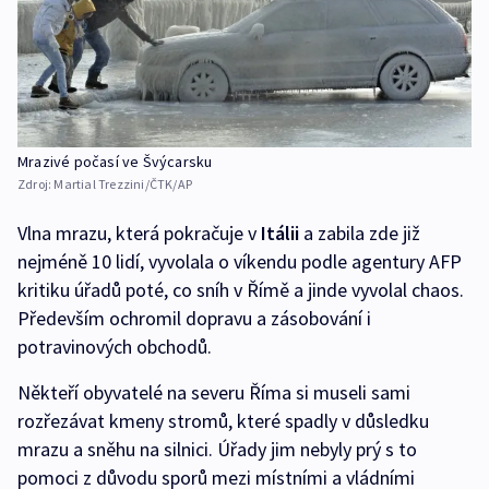
Mrazivé počasí ve Švýcarsku
Zdroj:
Martial Trezzini/ČTK/AP
Vlna mrazu, která pokračuje v
Itálii
a zabila zde již
nejméně 10 lidí, vyvolala o víkendu podle agentury AFP
kritiku úřadů poté, co sníh v Římě a jinde vyvolal chaos.
Především ochromil dopravu a zásobování i
potravinových obchodů.
Někteří obyvatelé na severu Říma si museli sami
rozřezávat kmeny stromů, které spadly v důsledku
mrazu a sněhu na silnici. Úřady jim nebyly prý s to
pomoci z důvodu sporů mezi místními a vládními