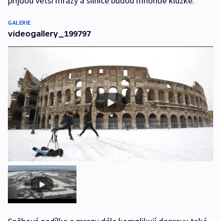
přijdou větší mrazy a silnice budou mnohde kluzké.
GALERIE
videogallery_199797