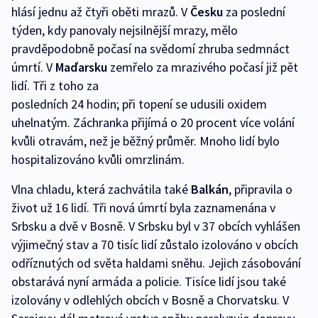
hlásí jednu až čtyři oběti mrazů. V
Česku
za poslední
týden, kdy panovaly nejsilnější mrazy, mělo
pravděpodobně počasí na svědomí zhruba sedmnáct
úmrtí. V
Maďarsku
zemřelo za mrazivého počasí již pět
lidí. Tři z toho za
posledních 24 hodin; při topení se udusili oxidem
uhelnatým. Záchranka přijímá o 20 procent více volání
kvůli otravám, než je běžný průměr. Mnoho lidí bylo
hospitalizováno kvůli omrzlinám.
Vlna chladu, která zachvátila také
Balkán
, připravila o
život už 16 lidí. Tři nová úmrtí byla zaznamenána v
Srbsku a dvě v Bosně. V Srbsku byl v 37 obcích vyhlášen
výjimečný stav a 70 tisíc lidí zůstalo izolováno v obcích
odříznutých od světa haldami sněhu. Jejich zásobování
obstarává nyní armáda a policie. Tisíce lidí jsou také
izolovány v odlehlých obcích v Bosně a Chorvatsku. V