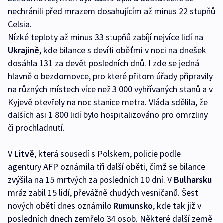
nechránili před mrazem dosahujícím až minus 22 stupňů
Celsia.
Nízké teploty až minus 33 stupňů zabíjí nejvíce lidí na
Ukrajině
, kde bilance s devíti oběťmi v noci na dnešek
dosáhla 131 za devět posledních dnů. I zde se jedná
hlavně o bezdomovce, pro které přitom úřady připravily
na různých místech více než 3 000 vyhřívaných stanů a v
Kyjevě otevřely na noc stanice metra. Vláda sdělila, že
dalších asi 1 800 lidí bylo hospitalizováno pro omrzliny
či prochladnutí.
V
Litvě
, která sousedí s Polskem, policie podle
agentury AFP oznámila tři další oběti, čímž se bilance
zvýšila na 15 mrtvých za posledních 10 dní. V
Bulharsku
mráz zabil 15 lidí, převážně chudých vesničanů. Šest
nových obětí dnes oznámilo
Rumunsko
, kde tak již v
posledních dnech zemřelo 34 osob. Některé další země