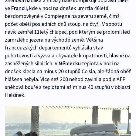
Sněhová nadílka a mrazy dále komplikují dopravu také
ve
Francii
, kde v noci na dnešek umrzla 46letá
bezdomovkyně v Compiegne na severu země, čímž
počet obětí posledních dnů stoupl na čtyři. V sobotu
navíc zemřel 11letý chlapec, pod kterým se prolomil led
zamrzlého jezera na východě země. Většina
francouzských departementů vyhlásila stav
pohotovosti a vyzvala obyvatele k opatrnosti, hlavně na
zasněžených silnicích. V
Německu
teplota v noci na
dnešek klesla na minus 20 stupňů Celsia, ale žádná oběť
hlášena nebyla. Více než 200 nehod zavinila podle AFP
sněhová bouře s teplotami až minus 40 stupňů v oblasti
Helsinek.