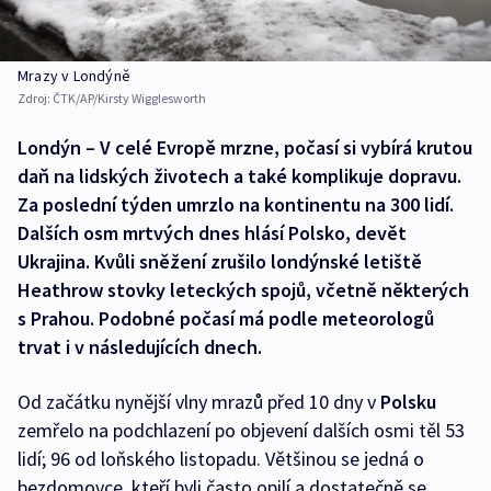
Mrazy v Londýně
Zdroj:
ČTK/AP/Kirsty Wigglesworth
Londýn – V celé Evropě mrzne, počasí si vybírá krutou
daň na lidských životech a také komplikuje dopravu.
Za poslední týden umrzlo na kontinentu na 300 lidí.
Dalších osm mrtvých dnes hlásí Polsko, devět
Ukrajina. Kvůli sněžení zrušilo londýnské letiště
Heathrow stovky leteckých spojů, včetně některých
s Prahou. Podobné počasí má podle meteorologů
trvat i v následujících dnech.
Od začátku nynější vlny mrazů před 10 dny v
Polsku
zemřelo na podchlazení po objevení dalších osmi těl 53
lidí; 96 od loňského listopadu. Většinou se jedná o
bezdomovce, kteří byli často opilí a dostatečně se