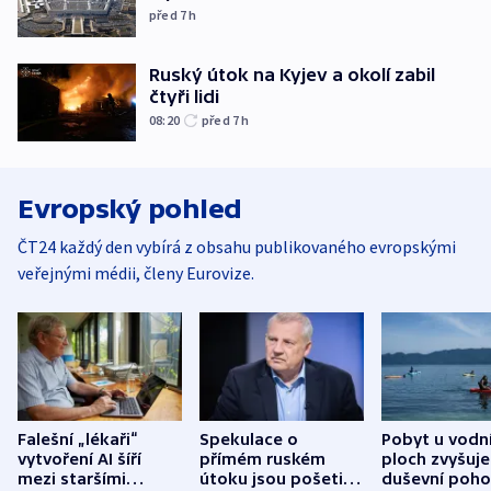
před 7
h
Ruský útok na Kyjev a okolí zabil
čtyři lidi
08:20
před 7
h
Evropský pohled
ČT24 každý den vybírá z obsahu publikovaného evropskými
veřejnými médii, členy Eurovize.
Falešní „lékaři“
Spekulace o
Pobyt u vodn
vytvoření AI šíří
přímém ruském
ploch zvyšuje
mezi staršími
útoku jsou pošetilé,
duševní poho