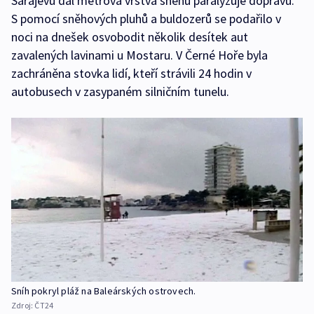
Sarajevu dál metrová vrstva sněhu paralyzuje dopravu.
S pomocí sněhových pluhů a buldozerů se podařilo v
noci na dnešek osvobodit několik desítek aut
zavalených lavinami u Mostaru. V Černé Hoře byla
zachráněna stovka lidí, kteří strávili 24 hodin v
autobusech v zasypaném silničním tunelu.
Sníh pokryl pláž na Baleárských ostrovech.
Zdroj:
ČT24