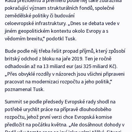
Řada prezidentů a premiérů podle něj také zdůraznila
pokračující význam strukturálních fondů, společné
zemědělské politiky či budování
celoevropské infrastruktury. „Dnes se debata vede v
jiném geopolitickém kontextu okolo Evropy a s
vědomím brexitu,“ podotkl Tusk.
Bude podle něj třeba řešit propad příjmů, který způsobí
britský odchod z bloku na jaře 2019. Ten je ročně
odhadován až na 13 miliard eur (asi 325 miliard Kč).
„Přes obvyklé rozdíly v názorech jsou všichni připraveni
pracovat na modernizaci rozpočtu a jeho politik,“
poznamenal Tusk.
Summit se podle předsedy Evropské rady shodl na
potřebě urychlit práce na přípravě dlouhodobého
rozpočtu, jehož první verzi chce Evropská komise
předložit na počátku května. „Ale dosáhnout dohody v