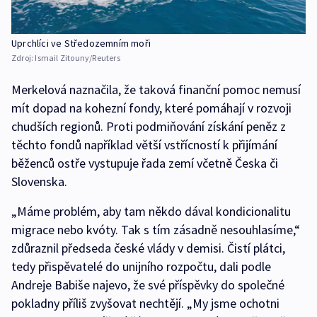
Uprchlíci ve Středozemním moři
Zdroj:
Ismail Zitouny/Reuters
Merkelová naznačila, že taková finanční pomoc nemusí
mít dopad na kohezní fondy, které pomáhají v rozvoji
chudších regionů. Proti podmiňování získání peněz z
těchto fondů například větší vstřícností k přijímání
běženců ostře vystupuje řada zemí včetně Česka či
Slovenska.
„Máme problém, aby tam někdo dával kondicionalitu
migrace nebo kvóty. Tak s tím zásadně nesouhlasíme,“
zdůraznil předseda české vlády v demisi. Čistí plátci,
tedy přispěvatelé do unijního rozpočtu, dali podle
Andreje Babiše najevo, že své příspěvky do společné
pokladny příliš zvyšovat nechtějí. „My jsme ochotni