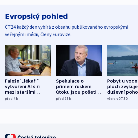
Evropský pohled
ČT24 každý den vybírá z obsahu publikovaného evropskými
veřejnými médii, členy Eurovize.
Falešní „lékaři“
Spekulace o
Pobyt u vodn
vytvoření AI šíří
přímém ruském
ploch zvyšuje
mezi staršími
útoku jsou pošetilé,
duševní poho
Poláky nebezpečné
míní estonský
ukázala
před 4
h
před 18
h
včera v 07:30
zdravotní rady
bezpečnostní
mezinárodní 
expert