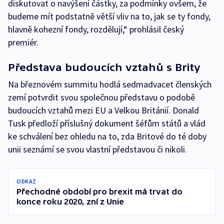
diskutovat o navýšení částky, za podmínky ovšem, že
budeme mít podstatně větší vliv na to, jak se ty fondy,
hlavně kohezní fondy, rozdělují,“ prohlásil český
premiér.
Představa budoucích vztahů s Brity
Na březnovém summitu hodlá sedmadvacet členských
zemí potvrdit svou společnou představu o podobě
budoucích vztahů mezi EU a Velkou Británií. Donald
Tusk předloží příslušný dokument šéfům států a vlád
ke schválení bez ohledu na to, zda Britové do té doby
unii seznámí se svou vlastní představou či nikoli.
ODKAZ
Přechodné období pro brexit má trvat do
konce roku 2020, zní z Unie