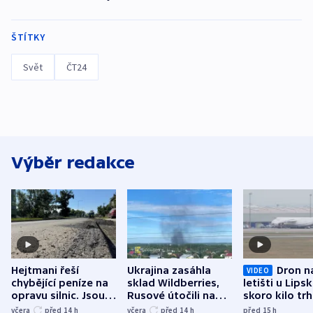
ŠTÍTKY
Svět
ČT24
Výběr redakce
Hejtmani řeší
Ukrajina zasáhla
Dron n
VIDEO
chybějící peníze na
sklad Wildberries,
letišti u Lips
opravu silnic. Jsou
Rusové útočili na
skoro kilo trh
nenárokové, namítá
trh, hasiče či
indicie ukazuj
včera
před 14
h
včera
před 14
h
před 15
h