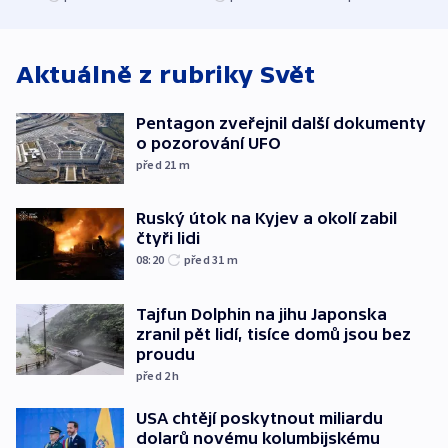
ministerstvo
stadion
Rusko
Aktuálně z rubriky
Svět
Pentagon zveřejnil další dokumenty
o pozorování UFO
před 21
m
Ruský útok na Kyjev a okolí zabil
čtyři lidi
08:20
před 31
m
Tajfun Dolphin na jihu Japonska
zranil pět lidí, tisíce domů jsou bez
proudu
před 2
h
USA chtějí poskytnout miliardu
dolarů novému kolumbijskému