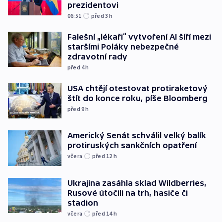
prezidentovi
06:51
před 3
h
Falešní „lékaři“ vytvoření AI šíří mezi
staršími Poláky nebezpečné
zdravotní rady
před 4
h
USA chtějí otestovat protiraketový
štít do konce roku, píše Bloomberg
před 9
h
Americký Senát schválil velký balík
protiruských sankčních opatření
včera
před 12
h
Ukrajina zasáhla sklad Wildberries,
Rusové útočili na trh, hasiče či
stadion
včera
před 14
h