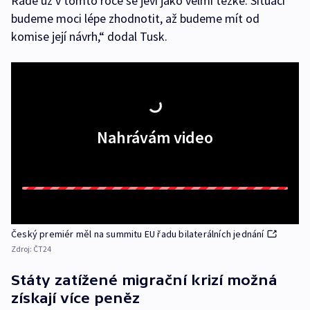
Radě už v tomto roce se jeví jako velmi těžké. Situaci
budeme moci lépe zhodnotit, až budeme mít od
komise její návrh,“ dodal Tusk.
Nahrávám video
Český premiér měl na summitu EU řadu bilaterálních jednání
Zdroj:
ČT24
Státy zatížené migrační krizí možná
získají více peněz