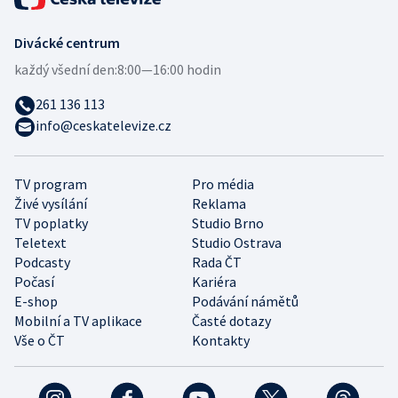
Divácké centrum
každý všední den:
8:00—16:00 hodin
261 136 113
info@ceskatelevize.cz
TV program
Pro média
Živé vysílání
Reklama
TV poplatky
Studio Brno
Teletext
Studio Ostrava
Podcasty
Rada ČT
Počasí
Kariéra
E-shop
Podávání námětů
Mobilní a TV aplikace
Časté dotazy
Vše o ČT
Kontakty