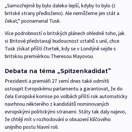
„Samozřejmě by bylo daleko lepší, kdyby to bylo (z
britské strany předloženo). Ale nemůžeme jen stát a
čekat,“ poznamenal Tusk.
Více podrobností o britských plánech ohledně toho, jak
si Britové představují budoucnost vztahů s unií, chce
Tusk získat příští čtvrtek, kdy se v Londýně sejde s
britskou premiérkou Theresou Mayovou.
Debata na téma „Spitzenkadidat“
Prezidenti a premiéři 27 zemí dnes také odmítli
ustoupit Evropskému parlamentu a garantovat, že do
čela Evropské komise po volbách příští rok automaticky
navrhnou některého z kandidátů nominovaných
evropskými politickými stranami. Státy tak daly najevo,
že chtějí mít v rozhodování o obsazení klíčového
unijního postu hlavní roli.