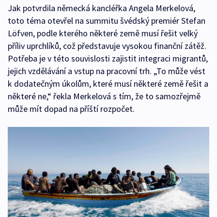
Jak potvrdila německá kancléřka Angela Merkelová,
toto téma otevřel na summitu švédský premiér Stefan
Löfven, podle kterého některé země musí řešit velký
příliv uprchlíků, což představuje vysokou finanční zátěž.
Potřeba je v této souvislosti zajistit integraci migrantů,
jejich vzdělávání a vstup na pracovní trh. „To může vést
k dodatečným úkolům, které musí některé země řešit a
některé ne,“ řekla Merkelová s tím, že to samozřejmě
může mít dopad na příští rozpočet.