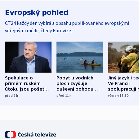
Evropský pohled
ČT24 každý den vybírá z obsahu publikovaného evropskými
veřejnými médii, členy Eurovize.
Spekulace o
Pobyt u vodních
Jiný jazyk i t
přímém ruském
ploch zvyšuje
Ve Francii
útoku jsou pošetilé,
duševní pohodu,
spolupracují h
míní estonský
ukázala
různých zemí
před 1
h
před 11
h
včera v 15:30
bezpečnostní
mezinárodní studie
expert