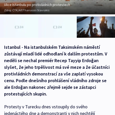
Ulice Istanbulu po protivládních protestech
Zdroj:
ČTK/AP/Thanassis Stavrakis
Istanbul - Na istanbulském Taksimském náměstí
zůstávají mladí lidé odhodlaní k dalším protestům. V
neděli se nechal premiér Recep Tayyip Erdoğan
slyšet, že jeho trpělivost má své meze a že účastníci
protivládních demonstrací za vše zaplatí vysokou
cenu. Podle dnešního prohlášení vládního zdroje se
ale Erdoğan nakonec zřejmě sejde se zástupci
protestujících skupin.
Protesty v Turecku dnes vstoupily do svého
jedenáctého dne a demonstranti v nich nechtějí