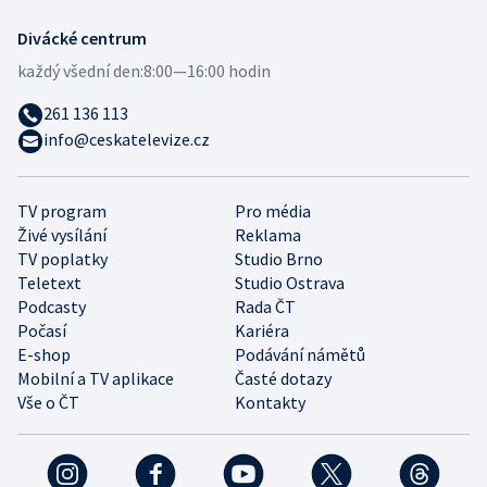
Divácké centrum
každý všední den:
8:00—16:00 hodin
261 136 113
info@ceskatelevize.cz
TV program
Pro média
Živé vysílání
Reklama
TV poplatky
Studio Brno
Teletext
Studio Ostrava
Podcasty
Rada ČT
Počasí
Kariéra
E-shop
Podávání námětů
Mobilní a TV aplikace
Časté dotazy
Vše o ČT
Kontakty