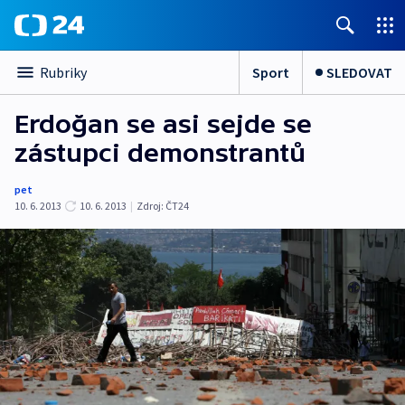
Sport
SLEDOVAT
Rubriky
Erdoğan se asi sejde se
zástupci demonstrantů
pet
10. 6. 2013
10. 6. 2013
|
Zdroj:
ČT24