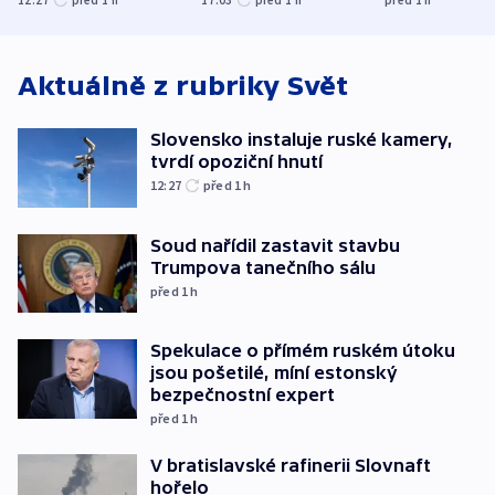
utrpěli tři lidé
Aktuálně z rubriky
Svět
Slovensko instaluje ruské kamery,
tvrdí opoziční hnutí
12:27
před 1
h
Soud nařídil zastavit stavbu
Trumpova tanečního sálu
před 1
h
Spekulace o přímém ruském útoku
jsou pošetilé, míní estonský
bezpečnostní expert
před 1
h
V bratislavské rafinerii Slovnaft
hořelo