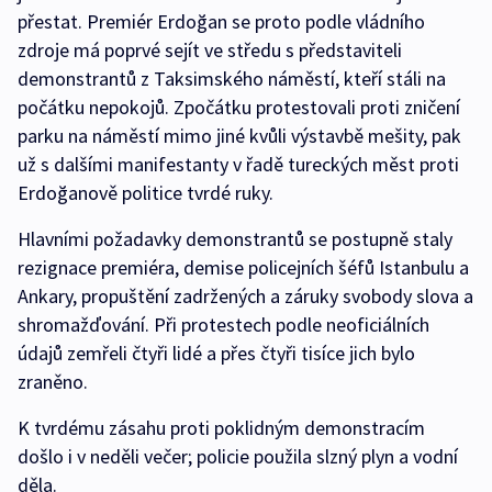
přestat. Premiér Erdoğan se proto podle vládního
zdroje má poprvé sejít ve středu s představiteli
demonstrantů z Taksimského náměstí, kteří stáli na
počátku nepokojů. Zpočátku protestovali proti zničení
parku na náměstí mimo jiné kvůli výstavbě mešity, pak
už s dalšími manifestanty v řadě tureckých měst proti
Erdoğanově politice tvrdé ruky.
Hlavními požadavky demonstrantů se postupně staly
rezignace premiéra, demise policejních šéfů Istanbulu a
Ankary, propuštění zadržených a záruky svobody slova a
shromažďování. Při protestech podle neoficiálních
údajů zemřeli čtyři lidé a přes čtyři tisíce jich bylo
zraněno.
K tvrdému zásahu proti poklidným demonstracím
došlo i v neděli večer; policie použila slzný plyn a vodní
děla.