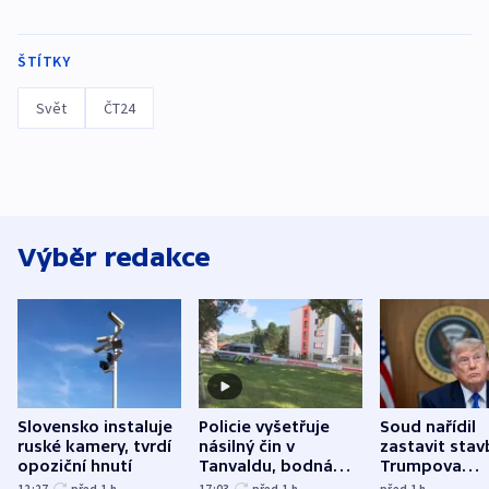
ŠTÍTKY
Svět
ČT24
Výběr redakce
Slovensko instaluje
Policie vyšetřuje
Soud nařídil
ruské kamery, tvrdí
násilný čin v
zastavit stav
opoziční hnutí
Tanvaldu, bodná
Trumpova
zranění při něm
tanečního sá
12:27
před 1
h
17:03
před 1
h
před 1
h