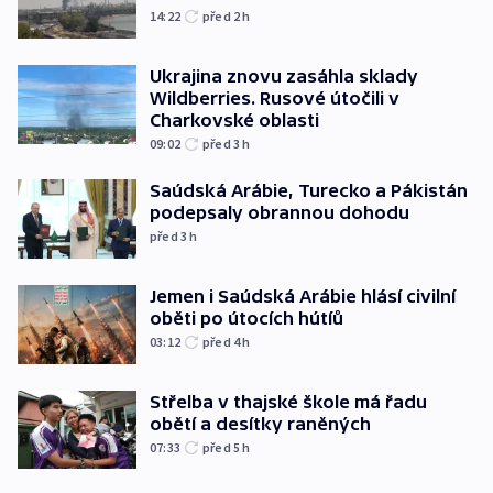
14:22
před 2
h
Ukrajina znovu zasáhla sklady
Wildberries. Rusové útočili v
Charkovské oblasti
09:02
před 3
h
Saúdská Arábie, Turecko a Pákistán
podepsaly obrannou dohodu
před 3
h
Jemen i Saúdská Arábie hlásí civilní
oběti po útocích hútíů
03:12
před 4
h
Střelba v thajské škole má řadu
obětí a desítky raněných
07:33
před 5
h