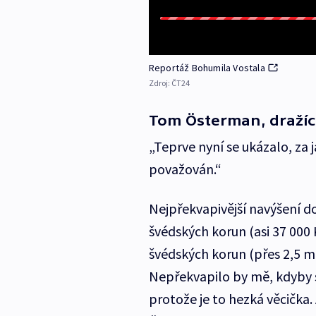
Reportáž Bohumila Vostala
Zdroj:
ČT24
Tom Österman, dražíc
„Teprve nyní se ukázalo, z
považován.“
Nejpřekvapivější navýšení d
švédských korun (asi 37 000
švédských korun (přes 2,5 mil
Nepřekvapilo by mě, kdyby s
protože je to hezká věcička.