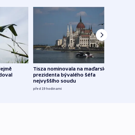
řejmě
Tisza nominovala na maďarského
Ruský
doval
prezidenta bývalého šéfa
čtyři 
nejvyššího soudu
včera
před 19
hodinami