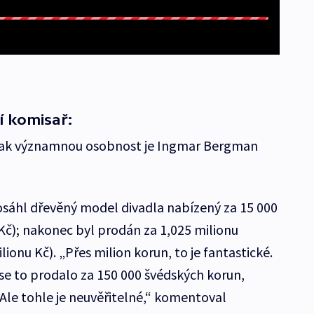
í komisař:
a jak významnou osobnost je Ingmar Bergman
osáhl dřevěný model divadla nabízený za 15 000
 Kč); nakonec byl prodán za 1,025 milionu
ionu Kč). „Přes milion korun, to je fantastické.
e to prodalo za 150 000 švédských korun,
 Ale tohle je neuvěřitelné,“ komentoval