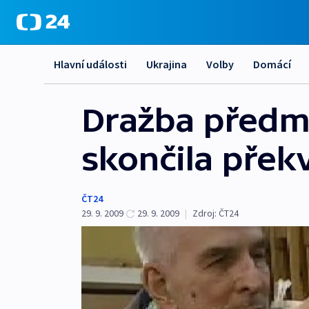
Hlavní události
Ukrajina
Volby
Domácí
Dražba předm
skončila přek
ČT24
29. 9. 2009
29. 9. 2009
|
Zdroj:
ČT24