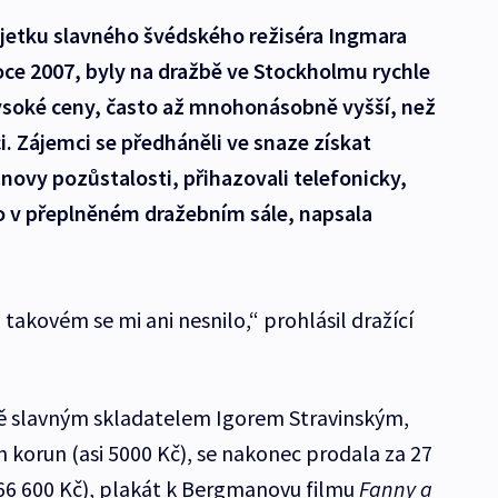
jetku slavného švédského režiséra Ingmara
oce 2007, byly na dražbě ve Stockholmu rychle
soké ceny, často až mnohonásobně vyšší, než
i. Zájemci se předháněli ve snaze získat
ovy pozůstalosti, přihazovali telefonicky,
mo v přeplněném dražebním sále, napsala
akovém se mi ani nesnilo,“ prohlásil dražící
ně slavným skladatelem Igorem Stravinským,
 korun (asi 5000 Kč), se nakonec prodala za 27
 66 600 Kč), plakát k Bergmanovu filmu
Fanny a