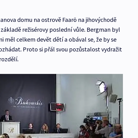
anova domu na ostrově Faarö na jihovýchodě
 základě režisérovy poslední vůle. Bergman byl
mi měl celkem devět dětí a obával se, že by se
ozhádat. Proto si přál svou pozůstalost vydražit
rozdělí.