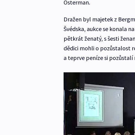
Österman.
Dražen byl majetek z Bergm
Švédska, aukce se konala na
pětkrát ženatý, s šesti žena
dědici mohli o pozůstalost r
a teprve peníze si pozůstalí 