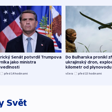
rický Senát potvrdil Trumpova
Do Bulharska pronikl z
níka jako ministra
ukrajinský dron, explo
avedlnosti
kilometr od plynovodu
před 14
hodinami
včera
před 15
hodinami
ky
Svět