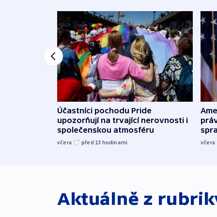
Účastníci pochodu Pride
Ame
upozorňují na trvající nerovnosti i
práv
společenskou atmosféru
spr
včera
před 13
hodinami
včera
Aktuálně z rubri