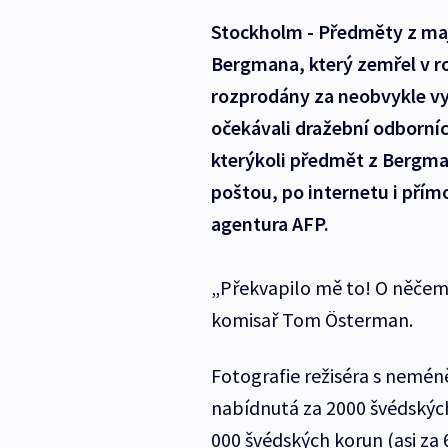
Stockholm - Předměty z ma
Bergmana, který zemřel v r
rozprodány za neobvykle vy
očekávali dražební odborníc
kterýkoli předmět z Bergman
poštou, po internetu i pří
agentura AFP.
„Překvapilo mě to! O něčem t
komisař Tom Österman.
Fotografie režiséra s nemé
nabídnutá za 2000 švédských
000 švédských korun (asi za