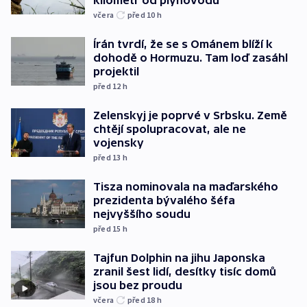
včera
před 10
h
Írán tvrdí, že se s Ománem blíží k
dohodě o Hormuzu. Tam loď zasáhl
projektil
před 12
h
Zelenskyj je poprvé v Srbsku. Země
chtějí spolupracovat, ale ne
vojensky
před 13
h
Tisza nominovala na maďarského
prezidenta bývalého šéfa
nejvyššího soudu
před 15
h
Tajfun Dolphin na jihu Japonska
zranil šest lidí, desítky tisíc domů
jsou bez proudu
včera
před 18
h