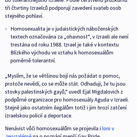
tři čtvrtiny Izraelců podporují zavedení svateb osob
stejného pohlaví.
Homosexualita je v judaistických náboženských
textech označována za „ohavnost“, v Izraeli ale není
trestána od roku 1988. Izrael je také v kontextu
Blízkého východu ve vztahu k homosexuálům
poměrně tolerantní.
„Myslím, že se většinou bojí nás požádat o pomoc,
protože nevědí, co se může stát. Odhaduji, že tu jsou
stovky palestinských gayů,“ uvedl Ejal Migdalovich z
podpůrné organizace pro homosexuály Aguda v Izraeli.
Stejně jako ostatním ilegálům totiž i jim hrozí zatčení
izraelskou policií a deportace.
Nenávist vůči homosexuálům se projevila i
loni v
Jeruzalémě
na o poznání menší Gay Pride.