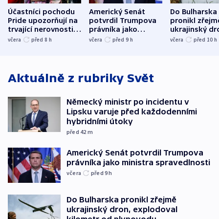
Účastníci pochodu
Americký Senát
Do Bulharska
Pride upozorňují na
potvrdil Trumpova
pronikl zřejm
trvající nerovnosti i
právníka jako
ukrajinský dr
společenskou
ministra
explodoval k
včera
před 8
h
včera
před 9
h
včera
před 10
h
atmosféru
spravedlnosti
od plynovod
Aktuálně z rubriky
Svět
Německý ministr po incidentu v
Lipsku varuje před každodenními
hybridními útoky
před 42
m
Americký Senát potvrdil Trumpova
právníka jako ministra spravedlnosti
včera
před 9
h
Do Bulharska pronikl zřejmě
ukrajinský dron, explodoval
kilometr od plynovodu