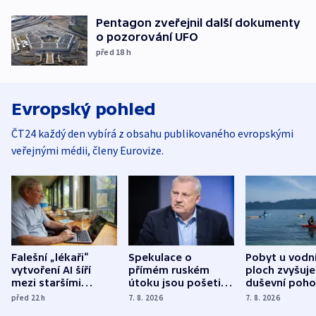
Pentagon zveřejnil další dokumenty
o pozorování UFO
před 18
h
Evropský pohled
ČT24 každý den vybírá z obsahu publikovaného evropskými
veřejnými médii, členy Eurovize.
Falešní „lékaři“
Spekulace o
Pobyt u vodn
vytvoření AI šíří
přímém ruském
ploch zvyšuje
mezi staršími
útoku jsou pošetilé,
duševní poho
Poláky nebezpečné
míní estonský
ukázala
před 22
h
7. 8. 2026
7. 8. 2026
zdravotní rady
bezpečnostní
mezinárodní 