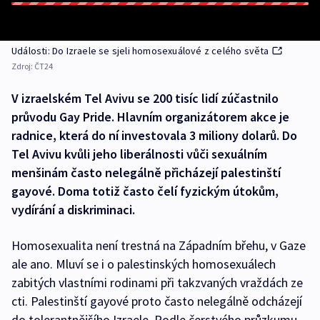
Události: Do Izraele se sjeli homosexuálové z celého světa
Zdroj:
ČT24
V izraelském Tel Avivu se 200 tisíc lidí zúčastnilo
průvodu Gay Pride. Hlavním organizátorem akce je
radnice, která do ní investovala 3 miliony dolarů. Do
Tel Avivu kvůli jeho liberálnosti vůči sexuálním
menšinám často nelegálně přicházejí palestinští
gayové. Doma totiž často čelí fyzickým útokům,
vydírání a diskriminaci.
Homosexualita není trestná na Západním břehu, v Gaze
ale ano. Mluví se i o palestinských homosexuálech
zabitých vlastními rodinami při takzvaných vraždách ze
cti. Palestinští gayové proto často nelegálně odcházejí
do tolerantnějšího Izraele. Podle čerstvého průzkumu