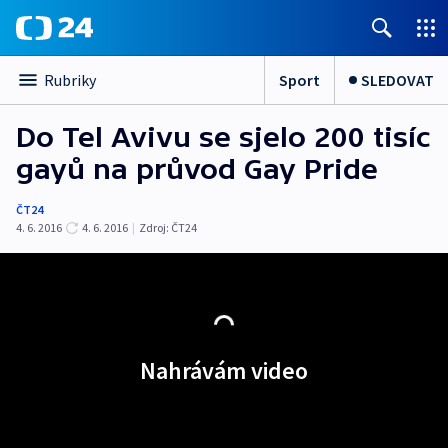
Sport
SLEDOVAT
Rubriky
Do Tel Avivu se sjelo 200 tisíc
gayů na průvod Gay Pride
ČT24
4. 6. 2016
4. 6. 2016
|
Zdroj:
ČT24
Nahrávám video