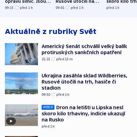
opravu silnic. Jsou
Rusové útočili na
skoro kilo trh
nenárokové, namítá
trh, hasiče či
indicie ukazuj
09:15
před 1
h
09:02
před 1
h
před 1
h
ministerstvo
stadion
Rusko
Aktuálně z rubriky
Svět
Americký Senát schválil velký balík
protiruských sankčních opatření
21:21
před 15
m
Ukrajina zasáhla sklad Wildberries,
Rusové útočili na trh, hasiče či
stadion
09:02
před 1
h
Dron na letišti u Lipska nesl
VIDEO
skoro kilo trhaviny, indicie ukazují
na Rusko
před 1
h