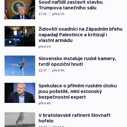
Soud nařídil zastavit stavbu
Trumpova tanečního sálu
17:21
před 1
h
Židovští osadníci na Západním břehu
napadají Palestince a kritizují i
vlastní armádu
před 1
h
Slovensko instaluje ruské kamery,
tvrdí opoziční hnutí
12:27
před 4
h
Spekulace o přímém ruském útoku
jsou pošetilé, míní estonský
bezpečnostní expert
před 4
h
V bratislavské rafinerii Slovnaft
hořelo
14:22
před 5
h