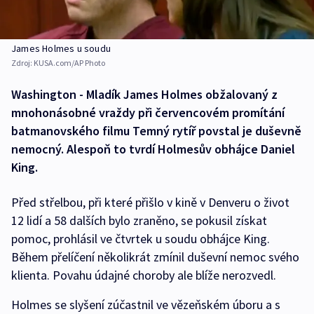
James Holmes u soudu
Zdroj:
KUSA.com/AP Photo
Washington - Mladík James Holmes obžalovaný z
mnohonásobné vraždy při červencovém promítání
batmanovského filmu Temný rytíř povstal je duševně
nemocný. Alespoň to tvrdí Holmesův obhájce Daniel
King.
Před střelbou, při které přišlo v kině v Denveru o život
12 lidí a 58 dalších bylo zraněno, se pokusil získat
pomoc, prohlásil ve čtvrtek u soudu obhájce King.
Během přelíčení několikrát zmínil duševní nemoc svého
klienta. Povahu údajné choroby ale blíže nerozvedl.
Holmes se slyšení zúčastnil ve vězeňském úboru a s