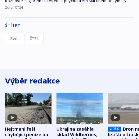
Rozhovor s Igorem Lukešem a psychiatrem Martinem Hollým
Zdroj:
ČT24
ŠTÍTKY
Svět
ČT24
Výběr redakce
Hejtmani řeší
Ukrajina zasáhla
Dron n
VIDEO
chybějící peníze na
sklad Wildberries,
letišti u Lips