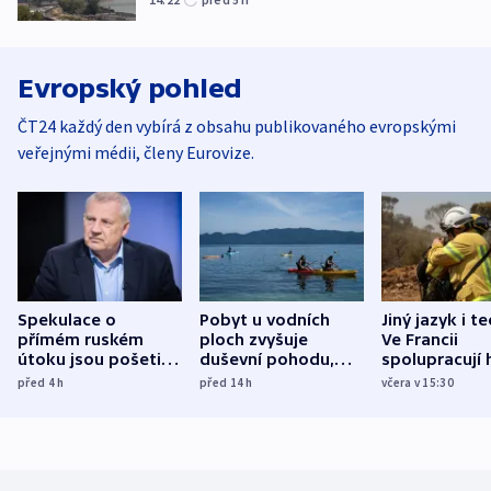
Evropský pohled
ČT24 každý den vybírá z obsahu publikovaného evropskými
veřejnými médii, členy Eurovize.
Spekulace o
Pobyt u vodních
Jiný jazyk i t
přímém ruském
ploch zvyšuje
Ve Francii
útoku jsou pošetilé,
duševní pohodu,
spolupracují h
míní estonský
ukázala
různých zemí
před 4
h
před 14
h
včera v 15:30
bezpečnostní
mezinárodní studie
expert