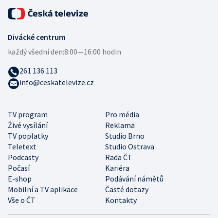
Divácké centrum
každý všední den:
8:00—16:00 hodin
261 136 113
info@ceskatelevize.cz
TV program
Pro média
Živé vysílání
Reklama
TV poplatky
Studio Brno
Teletext
Studio Ostrava
Podcasty
Rada ČT
Počasí
Kariéra
E-shop
Podávání námětů
Mobilní a TV aplikace
Časté dotazy
Vše o ČT
Kontakty