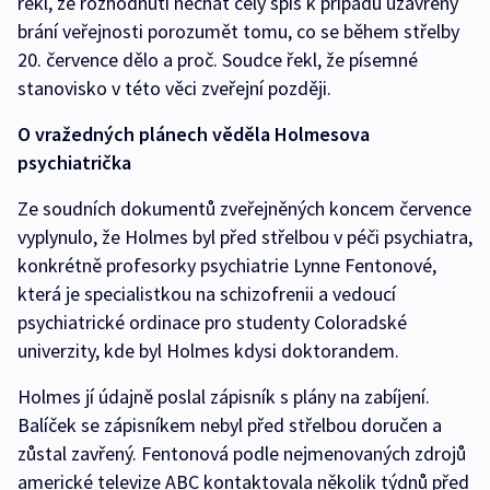
řekl, že rozhodnutí nechat celý spis k případu uzavřený
brání veřejnosti porozumět tomu, co se během střelby
20. července dělo a proč. Soudce řekl, že písemné
stanovisko v této věci zveřejní později.
O vražedných plánech věděla Holmesova
psychiatrička
Ze soudních dokumentů zveřejněných koncem července
vyplynulo, že Holmes byl před střelbou v péči psychiatra,
konkrétně profesorky psychiatrie Lynne Fentonové,
která je specialistkou na schizofrenii a vedoucí
psychiatrické ordinace pro studenty Coloradské
univerzity, kde byl Holmes kdysi doktorandem.
Holmes jí údajně poslal zápisník s plány na zabíjení.
Balíček se zápisníkem nebyl před střelbou doručen a
zůstal zavřený. Fentonová podle nejmenovaných zdrojů
americké televize ABC kontaktovala několik týdnů před