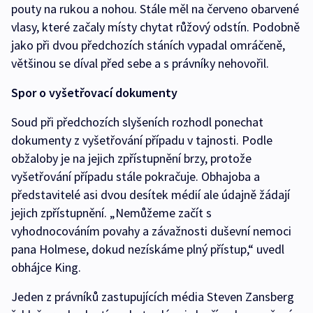
pouty na rukou a nohou. Stále měl na červeno obarvené
vlasy, které začaly místy chytat růžový odstín. Podobně
jako při dvou předchozích stáních vypadal omráčeně,
většinou se díval před sebe a s právníky nehovořil.
Spor o vyšetřovací dokumenty
Soud při předchozích slyšeních rozhodl ponechat
dokumenty z vyšetřování případu v tajnosti. Podle
obžaloby je na jejich zpřístupnění brzy, protože
vyšetřování případu stále pokračuje. Obhajoba a
představitelé asi dvou desítek médií ale údajně žádají
jejich zpřístupnění. „Nemůžeme začít s
vyhodnocováním povahy a závažnosti duševní nemoci
pana Holmese, dokud nezískáme plný přístup,“ uvedl
obhájce King.
Jeden z právníků zastupujících média Steven Zansberg