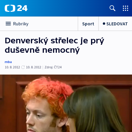
Sport
SLEDOVAT
Rubriky
Denverský střelec je prý
duševně nemocný
mba
10. 8. 2012
10. 8. 2012
|
Zdroj:
ČT24