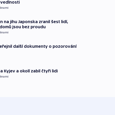
avedlnosti
dinami
n na jihu Japonska zranil šest lidí,
c domů jsou bez proudu
dinami
řejnil další dokumenty o pozorování
 Kyjev a okolí zabil čtyři lidi
dinami