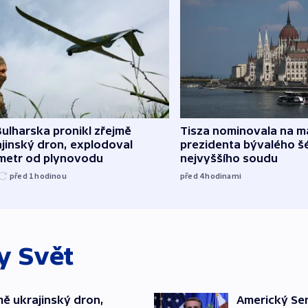
ulharska pronikl zřejmě
Tisza nominovala na 
jinský dron, explodoval
prezidenta bývalého š
ometr od plynovodu
nejvyššího soudu
před 1
hodinou
před 4
hodinami
ky
Svět
mě ukrajinský dron,
Americký Sen