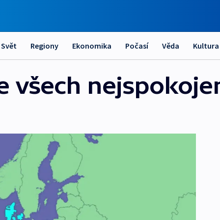
Svět
Regiony
Ekonomika
Počasí
Věda
Kultura
e všech nejspokojen