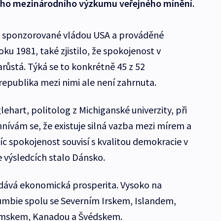
lého mezinárodního výzkumu veřejného mínění.
y, sponzorované vládou USA a prováděné
ku 1981, také zjistilo, že spokojenost v
růstá. Týká se to konkrétně 45 z 52
republika mezi nimi ale není zahrnuta.
ehart, politolog z Michiganské univerzity, při
nívám se, že existuje silná vazba mezi mírem a
íc spokojenost souvisí s kvalitou demokracie v
e výsledcích stalo Dánsko.
idává ekonomická prosperita. Vysoko na
olumbie spolu se Severním Irskem, Islandem,
emskem, Kanadou a Švédskem.