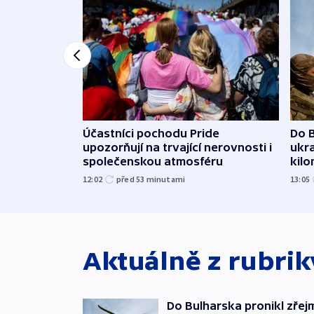
Účastníci pochodu Pride
Do B
upozorňují na trvající nerovnosti i
ukra
společenskou atmosféru
kil
12:02
před 53
minutami
13:05
Aktuálně z rubri
Do Bulharska pronikl zřej