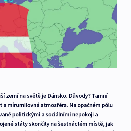
ší zemí na světě je Dánsko. Důvody? Tamní
st a mírumilovná atmosféra. Na opačném pólu
ané politickými a sociálními nepokoji a
jené státy skončily na šestnáctém místě, jak