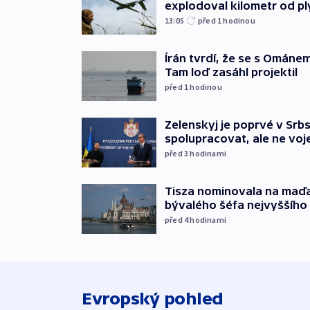
explodoval kilometr od p
13:05
před 1
hodinou
Írán tvrdí, že se s Ománe
Tam loď zasáhl projektil
před 1
hodinou
Zelenskyj je poprvé v Srbs
spolupracovat, ale ne vo
před 3
hodinami
Tisza nominovala na maď
bývalého šéfa nejvyššího
před 4
hodinami
Evropský pohled