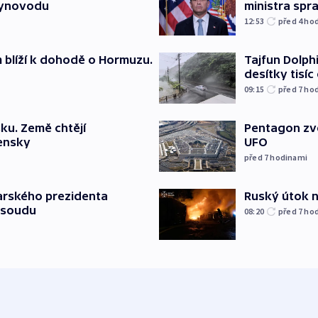
lynovodu
ministra spr
12:53
před 4
ho
m blíží k dohodě o Hormuzu.
Tajfun Dolphi
desítky tisí
09:15
před 7
ho
ku. Země chtějí
Pentagon zve
jensky
UFO
před 7
hodinami
Ruský útok na
arského prezidenta
 soudu
08:20
před 7
ho