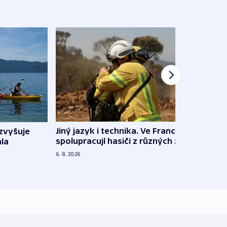
Jiný jazyk i technika. Ve Francii
zvyšuje
„Musí
spolupracují hasiči z různých zemí
la
polit
demo
6. 8. 2026
5. 8. 20