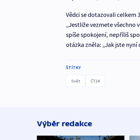
Vědci se dotazovali celkem 35
„Jestliže vezmete všechno v 
spíše spokojení, nepříliš sp
otázka zněla: „Jak jste nyní
ŠTÍTKY
Svět
ČT24
Výběr redakce