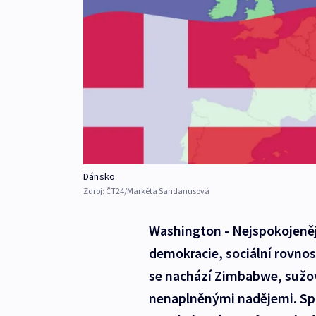
Dánsko
Zdroj:
ČT24/Markéta Sandanusová
Washington - Nejspokojeněj
demokracie, sociální rovno
se nachází Zimbabwe, sužov
nenaplněnými nadějemi. Spo