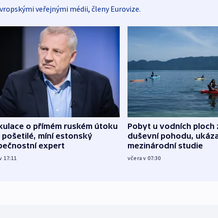
vropskými veřejnými médii, členy Eurovize.
kulace o přímém ruském útoku
Pobyt u vodních ploch 
 pošetilé, míní estonský
duševní pohodu, ukáza
pečnostní expert
mezinárodní studie
v 17:11
včera v 07:30