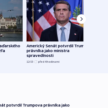
Ruský
maďarského
Americký Senát potvrdil Trumpova
čtyři 
éfa
právníka jako ministra
spravedlnosti
08:20
12:53
před 4
hodinami
át potvrdil Trumpova právníka jako