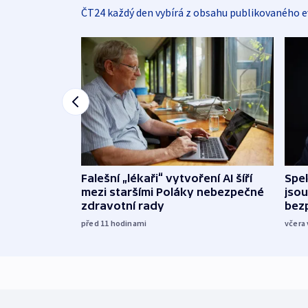
ČT24 každý den vybírá z obsahu publikovaného e
Falešní „lékaři“ vytvoření AI šíří
Spe
mezi staršími Poláky nebezpečné
jsou
zdravotní rady
bez
před 11
hodinami
včera 