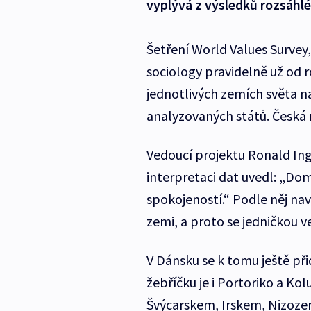
vyplývá z výsledků rozsáh
Šetření World Values Surve
sociology pravidelně už od ro
jednotlivých zemích světa na
analyzovaných států. Česká 
Vedoucí projektu Ronald Ingl
interpretaci dat uvedl: „Dom
spokojeností.“ Podle něj nav
zemi, a proto se jedničkou v
V Dánsku se k tomu ještě př
žebříčku je i Portoriko a K
Švýcarskem, Irskem, Nizoz