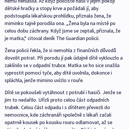
němu nehlásila. Až když policisté našli v jejím pokoji
dětské hračky a stopy krve a požádali jí, aby
podstoupila lékařskou prohlídku, přiznala žena, že
miminko tajně porodila ona. „Žena byla na místě po
celou dobu záchrany. Když jsme se zeptali, přiznala, že
je matka,“ citoval deník The Guardian policii.
Žena policii řekla, že si nemohla z finančních důvodů
dovolit potrat. Při porodu jí pak údajně dítě vyklouzlo a
zaklínilo se v odpadní trubce. Matka se ho sice snažila
vyprostit pomocí tyče, aby dítě uvolnila, dokonce i
spláchla, jenže mimino uvízlo v rouře.
Dítě se pokoušeli vytáhnout z potrubí i hasiči. Jenže se
jim to nedařilo. Uřízli proto celou část odpadních
trubek. Celou část odpadu i s dítětem převezli do
nemocnice, kde záchranáři společně s lékaři začali
opatrně kousek po kousku rouru odlamovat, až se