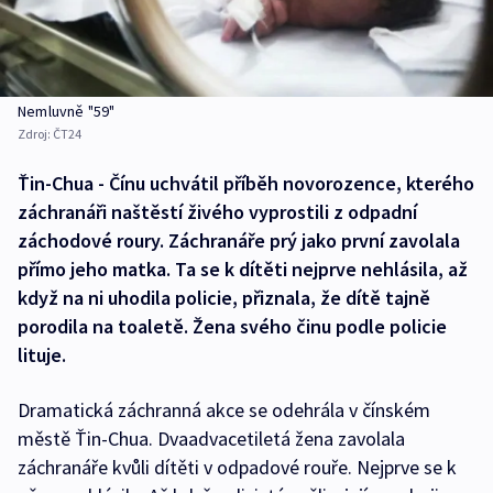
Nemluvně "59"
Zdroj:
ČT24
Ťin-Chua - Čínu uchvátil příběh novorozence, kterého
záchranáři naštěstí živého vyprostili z odpadní
záchodové roury. Záchranáře prý jako první zavolala
přímo jeho matka. Ta se k dítěti nejprve nehlásila, až
když na ni uhodila policie, přiznala, že dítě tajně
porodila na toaletě. Žena svého činu podle policie
lituje.
Dramatická záchranná akce se odehrála v čínském
městě Ťin-Chua. Dvaadvacetiletá žena zavolala
záchranáře kvůli dítěti v odpadové rouře. Nejprve se k