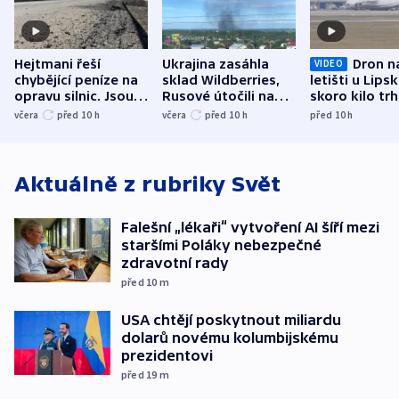
Hejtmani řeší
Ukrajina zasáhla
Dron n
VIDEO
chybějící peníze na
sklad Wildberries,
letišti u Lips
opravu silnic. Jsou
Rusové útočili na
skoro kilo trh
nenárokové, namítá
trh, hasiče či
indicie ukazuj
včera
před 10
h
včera
před 10
h
před 10
h
ministerstvo
stadion
Rusko
Aktuálně z rubriky
Svět
Falešní „lékaři“ vytvoření AI šíří mezi
staršími Poláky nebezpečné
zdravotní rady
před 10
m
USA chtějí poskytnout miliardu
dolarů novému kolumbijskému
prezidentovi
před 19
m