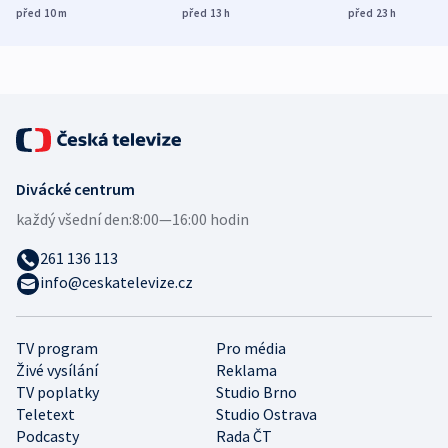
Poláky nebezpečné
míní estonský
ukázala
před 10
m
před 13
h
před 23
h
zdravotní rady
bezpečnostní
mezinárodní 
expert
Divácké centrum
každý všední den:
8:00—16:00 hodin
261 136 113
info@ceskatelevize.cz
TV program
Pro média
Živé vysílání
Reklama
TV poplatky
Studio Brno
Teletext
Studio Ostrava
Podcasty
Rada ČT