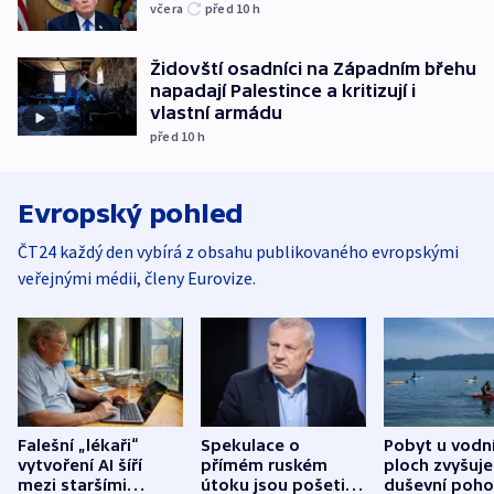
včera
před 10
h
Židovští osadníci na Západním břehu
napadají Palestince a kritizují i
vlastní armádu
před 10
h
Evropský pohled
ČT24 každý den vybírá z obsahu publikovaného evropskými
veřejnými médii, členy Eurovize.
Falešní „lékaři“
Spekulace o
Pobyt u vodn
vytvoření AI šíří
přímém ruském
ploch zvyšuje
mezi staršími
útoku jsou pošetilé,
duševní poho