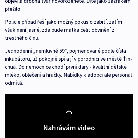
objevila drobná tvář novorozeněte. Dítě jako zázrakem
přežilo.
Policie případ řeší jako možný pokus o zabití, zatím
však není jasné, zda bude matka čelit obvinění z
trestného činu.
Jednodenní „nemluvně 59“, pojmenované podle čísla
inkubátoru, už pokojně spí a jí v porodnici ve městě Ťin-
chua. Do nemocnice chodí první dary - kvalitní dětské
mléko, oblečení a hračky. Nabídky k adopci ale personál
odmítá.
Nahrávám video