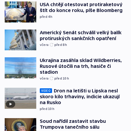
USA chtějí otestovat protiraketový
štít do konce roku, píše Bloomberg
před 4
h
Americký Senát schválil velký balík
protiruských sankčních opatření
včera
před 8
h
Ukrajina zasáhla sklad Wildberries,
Rusové útočili na trh, hasiče či
stadion
včera
před 10
h
Dron na letišti u Lipska nesl
VIDEO
skoro kilo trhaviny, indicie ukazují
na Rusko
před 10
h
Soud nařídil zastavit stavbu
Trumpova tanečního sálu