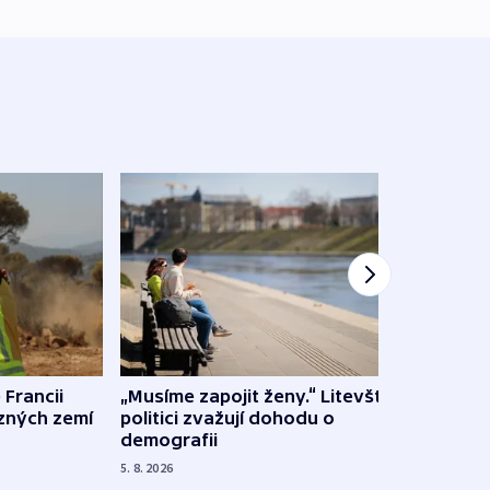
 Francii
„Musíme zapojit ženy.“ Litevští
Na Uk
ůzných zemí
politici zvažují dohodu o
občan
demografii
na s
5. 8. 2026
5. 8. 20