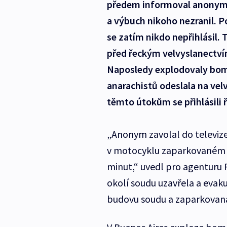
předem informoval anonym. 
a výbuch nikoho nezranil. P
se zatím nikdo nepřihlásil
před řeckým velvyslanectví
Naposledy explodovaly bomb
anarachistů odeslala na velv
těmto útokům se přihlásili ř
„Anonym zavolal do televiz
v motocyklu zaparkovaném 
minut,“ uvedl pro agenturu R
okolí soudu uzavřela a evak
budovu soudu a zaparkovaná