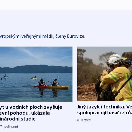
vropskými veřejnými médii, členy Eurovize.
Jiný jazyk i technika. Ve
t u vodních ploch zvyšuje
spolupracují hasiči z r
evní pohodu, ukázala
inárodní studie
6. 8. 2026
17
hodinami