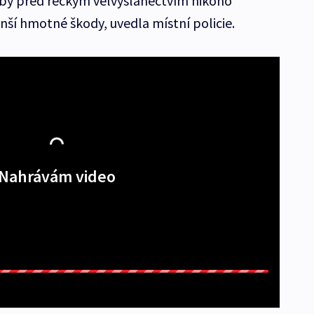
by před řeckým velvyslanectvím nikoho
nší hmotné škody, uvedla místní policie.
Nahrávám video