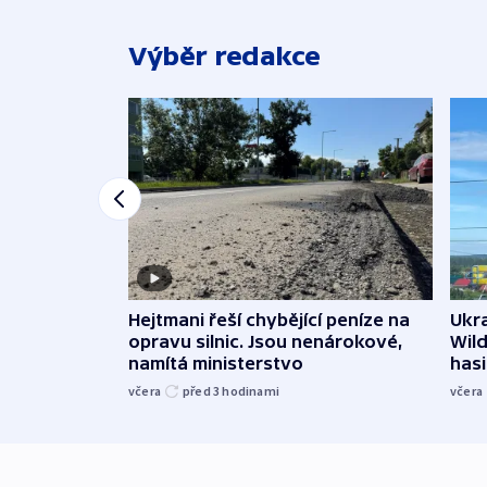
Výběr redakce
Ukra
Hejtmani řeší chybějící peníze na
Wild
opravu silnic. Jsou nenárokové,
hasi
namítá ministerstvo
včera
včera
před 3
hodinami