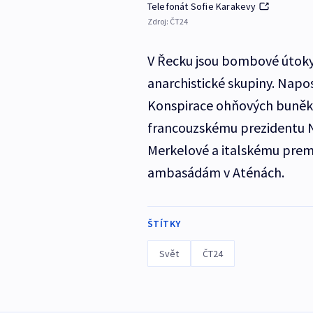
Telefonát Sofie Karakevy
Zdroj:
ČT24
V Řecku jsou bombové útoky č
anarchistické skupiny. Napo
Konspirace ohňových buněk z
francouzskému prezidentu N
Merkelové a italskému premié
ambasádám v Aténách.
ŠTÍTKY
Svět
ČT24