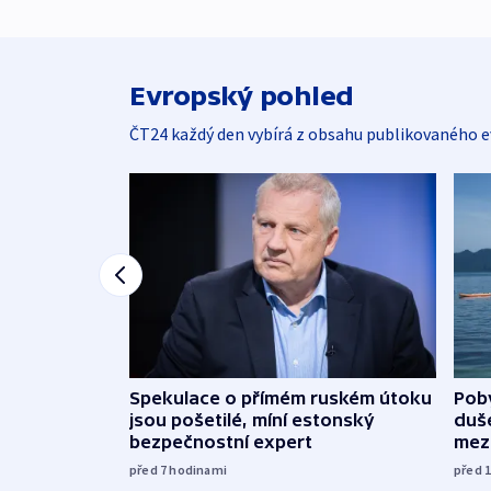
Evropský pohled
ČT24 každý den vybírá z obsahu publikovaného e
Spekulace o přímém ruském útoku
Poby
jsou pošetilé, míní estonský
duš
bezpečnostní expert
mez
před 7
hodinami
před 