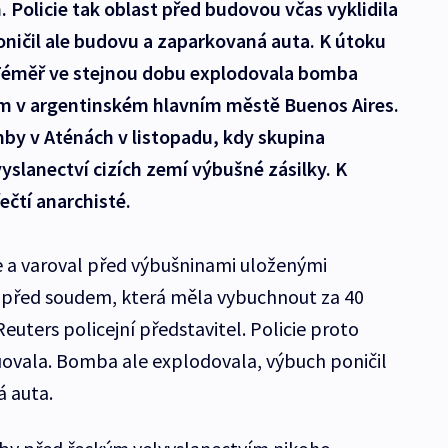
Policie tak oblast před budovou včas vyklidila
oničil ale budovu a zaparkovaná auta. K útoku
. Téměř ve stejnou dobu explodovala bomba
m v argentinském hlavním městě Buenos Aires.
y v Aténách v listopadu, kdy skupina
yslanectví cizích zemí výbušné zásilky. K
ečtí anarchisté.
e a varoval před výbušninami uloženými
před soudem, která měla vybuchnout za 40
euters policejní představitel. Policie proto
uovala. Bomba ale explodovala, výbuch poničil
 auta.