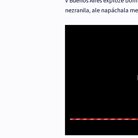
V Buenos Aires exploze bom
nezranila, ale napáchala me