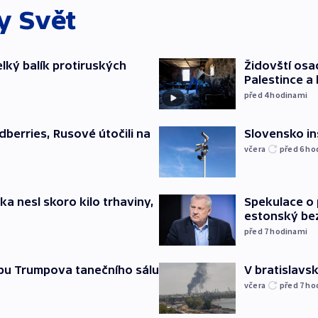
ky
Svět
elký balík protiruských
Židovští osa
Palestince a 
před 4
hodinami
Slovensko in
dberries, Rusové útočili na
včera
před 6
ho
ska nesl skoro kilo trhaviny,
Spekulace o 
estonský be
před 7
hodinami
vbu Trumpova tanečního sálu
V bratislavsk
včera
před 7
ho