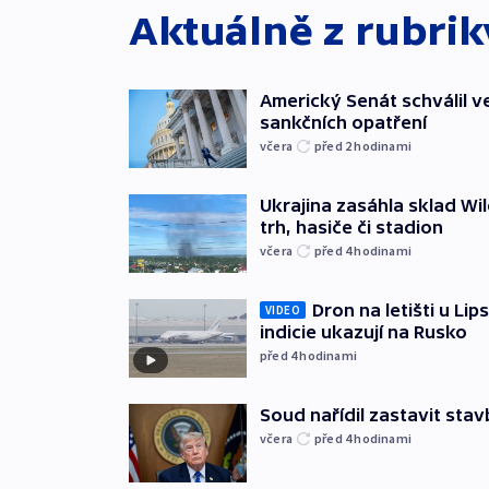
Aktuálně z rubri
Americký Senát schválil v
sankčních opatření
včera
před 2
hodinami
Ukrajina zasáhla sklad Wil
trh, hasiče či stadion
včera
před 4
hodinami
Dron na letišti u Lip
VIDEO
indicie ukazují na Rusko
před 4
hodinami
Soud nařídil zastavit sta
včera
před 4
hodinami