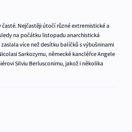
asté. Nejčastěji útočí různé extremistické a
sledy na počátku listopadu anarchistická
aslala více než desítku balíčků s výbušninami
icolasi Sarkozymu, německé kancléřce Angele
rovi Silviu Berlusconimu, jakož i několika