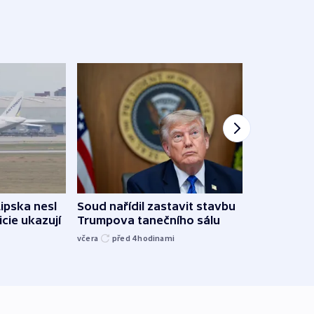
Žido
Lipska nesl
Soud nařídil zastavit stavbu
břehu
icie ukazují
Trumpova tanečního sálu
kriti
včera
před 4
hodinami
před 4