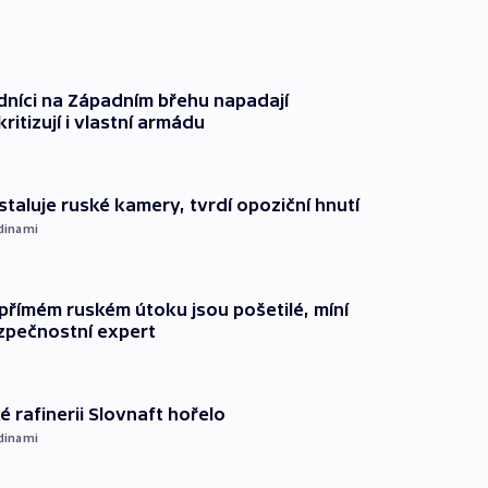
dníci na Západním břehu napadají
kritizují i vlastní armádu
staluje ruské kamery, tvrdí opoziční hnutí
dinami
přímém ruském útoku jsou pošetilé, míní
zpečnostní expert
é rafinerii Slovnaft hořelo
dinami