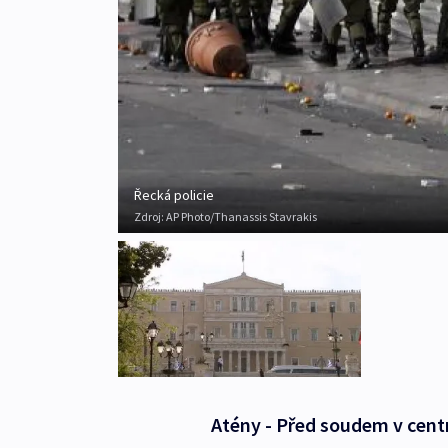
Řecká policie
Zdroj:
AP Photo/Thanassis Stavrakis
Atény - Před soudem v cent