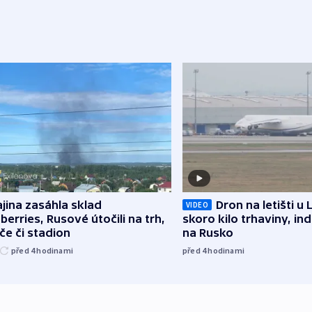
jina zasáhla sklad
Dron na letišti u 
VIDEO
berries, Rusové útočili na trh,
skoro kilo trhaviny, ind
če či stadion
na Rusko
před 4
hodinami
před 4
hodinami