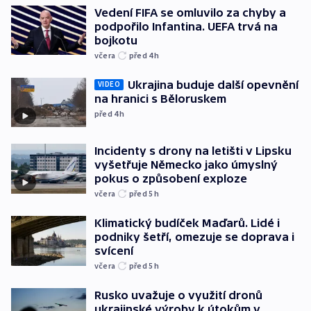
Vedení FIFA se omluvilo za chyby a
podpořilo Infantina. UEFA trvá na
bojkotu
včera
před 4
h
Ukrajina buduje další opevnění
VIDEO
na hranici s Běloruskem
před 4
h
Incidenty s drony na letišti v Lipsku
vyšetřuje Německo jako úmyslný
pokus o způsobení exploze
včera
před 5
h
Klimatický budíček Maďarů. Lidé i
podniky šetří, omezuje se doprava i
svícení
včera
před 5
h
Rusko uvažuje o využití dronů
ukrajinské výroby k útokům v