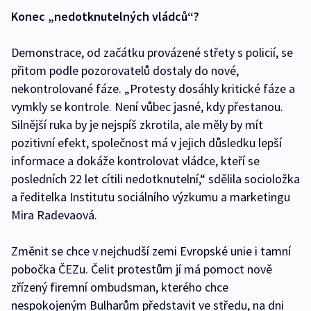
Konec „nedotknutelných vládců“?
Demonstrace, od začátku provázené střety s policií, se
přitom podle pozorovatelů dostaly do nové,
nekontrolované fáze. „Protesty dosáhly kritické fáze a
vymkly se kontrole. Není vůbec jasné, kdy přestanou.
Silnější ruka by je nejspíš zkrotila, ale měly by mít
pozitivní efekt, společnost má v jejich důsledku lepší
informace a dokáže kontrolovat vládce, kteří se
posledních 22 let cítili nedotknutelní,“ sdělila socioložka
a ředitelka Institutu sociálního výzkumu a marketingu
Mira Radevaová.
Změnit se chce v nejchudší zemi Evropské unie i tamní
pobočka ČEZu. Čelit protestům jí má pomoct nově
zřízený firemní ombudsman, kterého chce
nespokojeným Bulharům představit ve středu, na dni