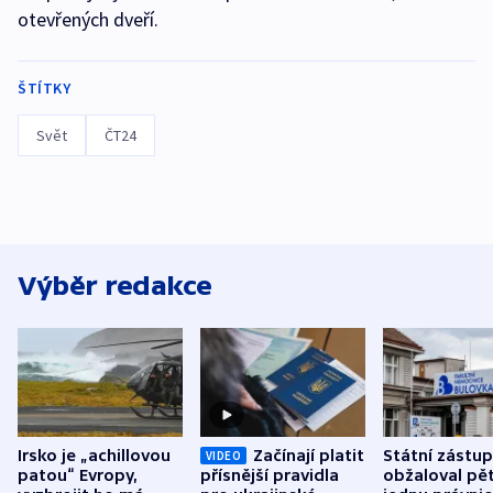
otevřených dveří.
ŠTÍTKY
Svět
ČT24
Výběr redakce
Irsko je „achillovou
Začínají platit
Státní zástu
VIDEO
patou“ Evropy,
přísnější pravidla
obžaloval pět 