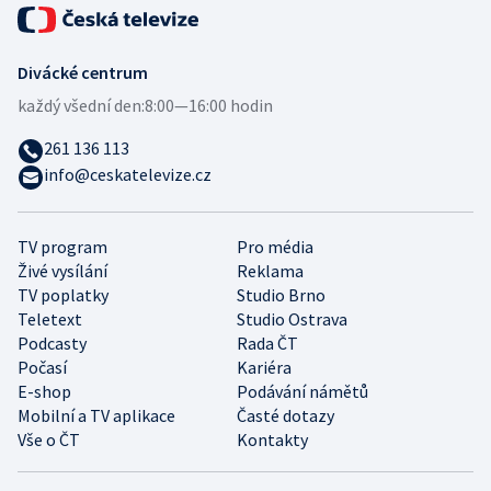
Divácké centrum
každý všední den:
8:00—16:00 hodin
261 136 113
info@ceskatelevize.cz
TV program
Pro média
Živé vysílání
Reklama
TV poplatky
Studio Brno
Teletext
Studio Ostrava
Podcasty
Rada ČT
Počasí
Kariéra
E-shop
Podávání námětů
Mobilní a TV aplikace
Časté dotazy
Vše o ČT
Kontakty