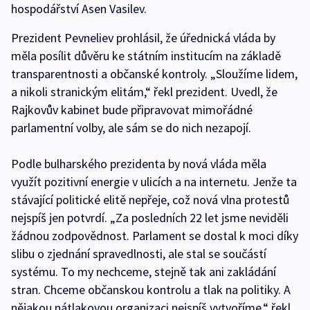
hospodářství Asen Vasilev.
Prezident Pevneliev prohlásil, že úřednická vláda by
měla posílit důvěru ke státním institucím na základě
transparentnosti a občanské kontroly. „Sloužíme lidem,
a nikoli stranickým elitám,“ řekl prezident. Uvedl, že
Rajkovův kabinet bude připravovat mimořádné
parlamentní volby, ale sám se do nich nezapojí.
Podle bulharského prezidenta by nová vláda měla
využít pozitivní energie v ulicích a na internetu. Jenže ta
stávající politické elitě nepřeje, což nová vlna protestů
nejspíš jen potvrdí. „Za posledních 22 let jsme neviděli
žádnou zodpovědnost. Parlament se dostal k moci díky
slibu o zjednání spravedlnosti, ale stal se součástí
systému. To my nechceme, stejně tak ani zakládání
stran. Chceme občanskou kontrolu a tlak na politiky. A
nějakou nátlakovou organizaci nejspíš vytvoříme,“ řekl