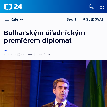
Sport
SLEDOVAT
Rubriky
Bulharským úřednickým
premiérem diplomat
jav
12. 3. 2013
12. 3. 2013
|
Zdroj:
ČT24