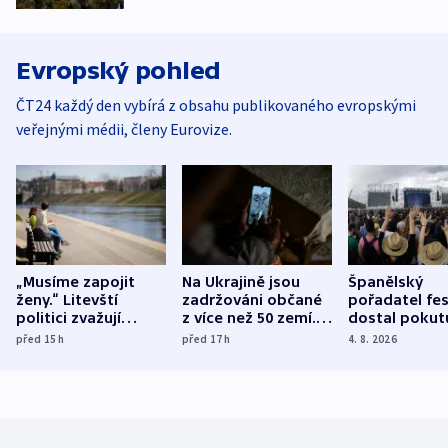
Evropský pohled
ČT24 každý den vybírá z obsahu publikovaného evropskými
veřejnými médii, členy Eurovize.
„Musíme zapojit
Na Ukrajině jsou
Španělský
ženy.“ Litevští
zadržováni občané
pořadatel fes
politici zvažují
z více než 50 zemí.
dostal pokut
dohodu o
Bojovali na straně
nekalé prakti
před 15
h
před 17
h
4. 8. 2026
demografii
Ruska