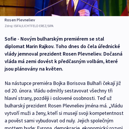
Rosen Plevneliev
Zdroj:
ISIFA/LICHTFELD EREZ/SIPA
Sofie - Novým bulharským premiérem se stal
diplomat Marin Rajkov. Toho dnes do čela úřednické
vlády jemnoval prezident Rosen Plevneliev. Dočasná
vláda má zemi dovést k předčasným volbám, které
jsou plánovány na květen.
Na nástupce premiéra Bojka Borisova Bulhaři čekají již
od 20. února. Vládu odmítly sestavovat všechny tři
hlavní strany, později i oslovené osobnosti. Teď už
bulharský prezident Rosen Plevneliev jména má. „Vládu
vytvoří muži a ženy, kteří si musejí svoji kompetentnost
a pověst sami vybudovat od nuly. Jejich společným
mottem bude: Evropa, demokracie, ekonomický rozvoj.