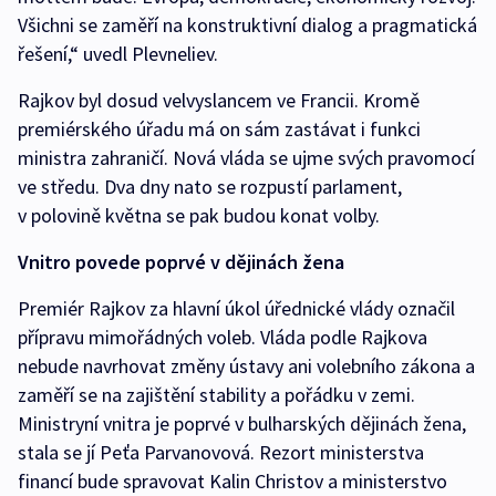
Všichni se zaměří na konstruktivní dialog a pragmatická
řešení,“ uvedl Plevneliev.
Rajkov byl dosud velvyslancem ve Francii. Kromě
premiérského úřadu má on sám zastávat i funkci
ministra zahraničí. Nová vláda se ujme svých pravomocí
ve středu. Dva dny nato se rozpustí parlament,
v polovině května se pak budou konat volby.
Vnitro povede poprvé v dějinách žena
Premiér Rajkov za hlavní úkol úřednické vlády označil
přípravu mimořádných voleb. Vláda podle Rajkova
nebude navrhovat změny ústavy ani volebního zákona a
zaměří se na zajištění stability a pořádku v zemi.
Ministryní vnitra je poprvé v bulharských dějinách žena,
stala se jí Peťa Parvanovová. Rezort ministerstva
financí bude spravovat Kalin Christov a ministerstvo