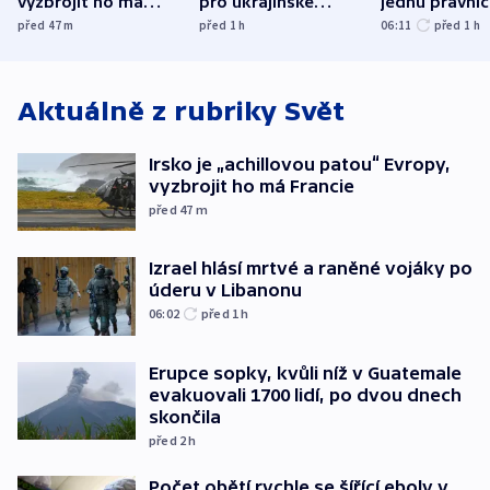
vyzbrojit ho má
pro ukrajinské
jednu právni
Francie
uprchlíky
osobu v kauz
před 47
m
před 1
h
06:11
před 1
h
Bulovky
Aktuálně z rubriky
Svět
Irsko je „achillovou patou“ Evropy,
vyzbrojit ho má Francie
před 47
m
Izrael hlásí mrtvé a raněné vojáky po
úderu v Libanonu
06:02
před 1
h
Erupce sopky, kvůli níž v Guatemale
evakuovali 1700 lidí, po dvou dnech
skončila
před 2
h
Počet obětí rychle se šířící eboly v