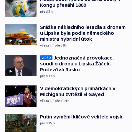
Kongu přesáhl 1800
před 3
h
Srážka nákladního letadla s dronem
u Lipska byla podle německého
ministra hybridní útok
včera
před 9
h
Jednoznačná provokace,
VIDEO
soudí o dronu u Lipska Žáček.
Podezřívá Rusko
před 12
h
V demokratických primárkách v
Michiganu zvítězil El-Sayed
včera
před 14
h
Putin vyměnil klíčové velitele vojsk
před 15
h