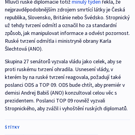
Mluvčí ruské diplomacie totiž
minulý týden
řekla, že
nejpravděpodobnějším zdrojem smrtící látky je Česká
republika, Slovensko, Británie nebo Švédsko. Stropnický
už tehdy tvrzení odmítl a označil ho za standardní
způsob, jak manipulovat informace a odvést pozornost.
Ruské tvrzení odmítla i ministryně obrany Karla
Šlechtová (ANO).
Skupina 27 senátorů vyzvala vládu jako celek, aby se
proti ruskému tvrzení ohradila. Usnesení vlády, v
kterém by na ruské tvrzení reagovala, požadují také
poslanci ODS a TOP 09. ODS bude chtít, aby premiér v
demisi Andrej Babiš (ANO) konzultoval celou věc s
prezidentem. Poslanci TOP 09 rovněž vyzvali
Stropnického, aby zvážil i vyhoštění ruských diplomatů.
ŠTÍTKY