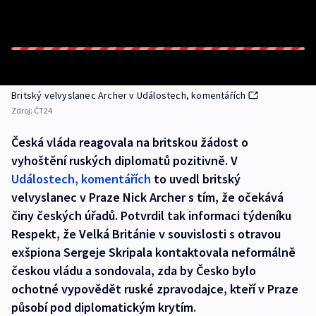
Britský velvyslanec Archer v Událostech, komentářích
Zdroj:
ČT24
Česká vláda reagovala na britskou žádost o
vyhoštění ruských diplomatů pozitivně. V
Událostech, komentářích
to uvedl britský
velvyslanec v Praze Nick Archer s tím, že očekává
činy českých úřadů. Potvrdil tak informaci týdeníku
Respekt, že Velká Británie v souvislosti s otravou
exšpiona Sergeje Skripala kontaktovala neformálně
českou vládu a sondovala, zda by Česko bylo
ochotné vypovědět ruské zpravodajce, kteří v Praze
působí pod diplomatickým krytím.