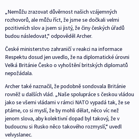
„Nemůžu zrazovat důvěrnost našich vzájemných
rozhovorů, ale můžu říct, že jsme se dočkali velmi
pozitivních slov a jsem si jistý, že činy českých úřadů
budou následovat,“ odpověděl Archer.
České ministerstvo zahraničí v reakci na informace
Respektu dosud jen uvedlo, že na diplomatické úrovni
Velká Británie Česko o vyhoštění britských diplomatů
nepožádala.
Archer také naznačil, že podobně sondovala Británie
rovněž u dalších vlád. „Naše spolupráce s českou vládou
jako se všemi vládami v rámci NATO vypadá tak, že se
ptáme, co si myslí, že by mohli dělat, něco víc než
jenom slova, aby kolektivní dopad byl takový, že v
budoucnu si Rusko něco takového rozmyslí,“ uvedl
velvyslanec.