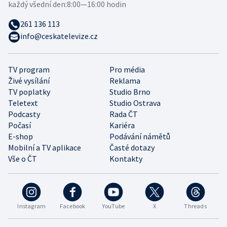
každý všední den:
8:00—16:00 hodin
261 136 113
info@ceskatelevize.cz
TV program
Pro média
Živé vysílání
Reklama
TV poplatky
Studio Brno
Teletext
Studio Ostrava
Podcasty
Rada ČT
Počasí
Kariéra
E-shop
Podávání námětů
Mobilní a TV aplikace
Časté dotazy
Vše o ČT
Kontakty
Instagram
Facebook
YouTube
X
Threads