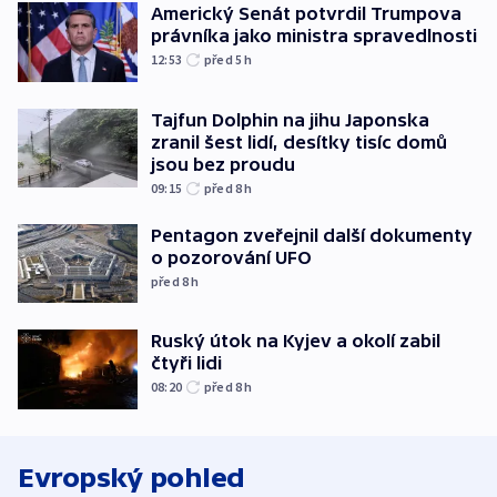
Americký Senát potvrdil Trumpova
právníka jako ministra spravedlnosti
12:53
před 5
h
Tajfun Dolphin na jihu Japonska
zranil šest lidí, desítky tisíc domů
jsou bez proudu
09:15
před 8
h
Pentagon zveřejnil další dokumenty
o pozorování UFO
před 8
h
Ruský útok na Kyjev a okolí zabil
čtyři lidi
08:20
před 8
h
Evropský pohled