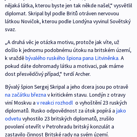
nějaká látka, kterou byste jen tak někde našel,“ vysvětlil
diplomat. Skripal byl podle Britů otráven nervovou
látkou Novičok, kterou podle Londýna vyvinul Sovětský
svaz.
„A druhá věc je otázka motivu, protože jak víte, už
došlo k jednomu podobnému útoku na britském území,
k vraždě
bývalého ruského špiona pana Litviněnka.
A
pokud dáte dohromady látku a motivaci, pak máme
dost přesvědčivý případ,“ tvrdí Archer.
Bývalý špion Sergej Skripal a jeho dcera jsou po otravě
na začátku března
v kritickém stavu. Londýn z otravy
viní Moskvu a
v reakci rozhodl
o vyhoštění 23 ruských
diplomatů. Rusko odpovědnost za útok popírá a
jako
odvetu
vyhostilo 23 britských diplomatů, zrušilo
povolení otevřít v Petrohradu britský konzulát a
zastavilo činnost Britské rady na svém území.