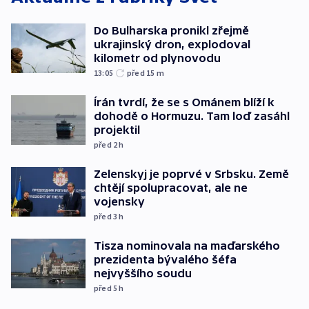
Do Bulharska pronikl zřejmě
ukrajinský dron, explodoval
kilometr od plynovodu
13:05
před 15
m
Írán tvrdí, že se s Ománem blíží k
dohodě o Hormuzu. Tam loď zasáhl
projektil
před 2
h
Zelenskyj je poprvé v Srbsku. Země
chtějí spolupracovat, ale ne
vojensky
před 3
h
Tisza nominovala na maďarského
prezidenta bývalého šéfa
nejvyššího soudu
před 5
h