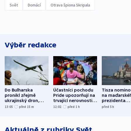
Svět
Domácí
Otrava špiona Skripala
Výběr redakce
Do Bulharska
Účastníci pochodu
Tisza nomino
pronikl zřejmě
Pride upozorňují na
na maďarské
ukrajinský dron,
trvající nerovnosti i
prezidenta
explodoval kilometr
společenskou
bývalého šéf
13:05
před 15
m
12:02
před 1
h
před 5
h
od plynovodu
atmosféru
nejvyššího s
Aktuálně z rubriky
Svět