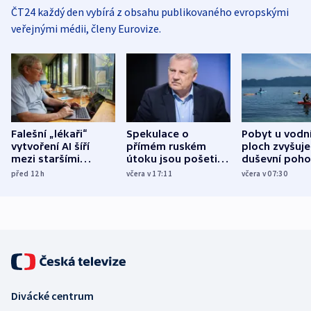
ČT24 každý den vybírá z obsahu publikovaného evropskými
veřejnými médii, členy Eurovize.
Falešní „lékaři“
Spekulace o
Pobyt u vodn
vytvoření AI šíří
přímém ruském
ploch zvyšuje
mezi staršími
útoku jsou pošetilé,
duševní poho
Poláky nebezpečné
míní estonský
ukázala
před 12
h
včera v 17:11
včera v 07:30
zdravotní rady
bezpečnostní
mezinárodní 
expert
Divácké centrum