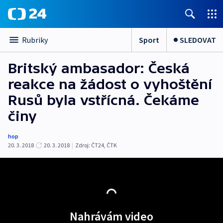
Sport
SLEDOVAT
Rubriky
Britský ambasador: Česká
reakce na žádost o vyhoštění
Rusů byla vstřícná. Čekáme
činy
hop
20. 3. 2018
20. 3. 2018
|
Zdroj:
ČT24
,
ČTK
Nahrávám video