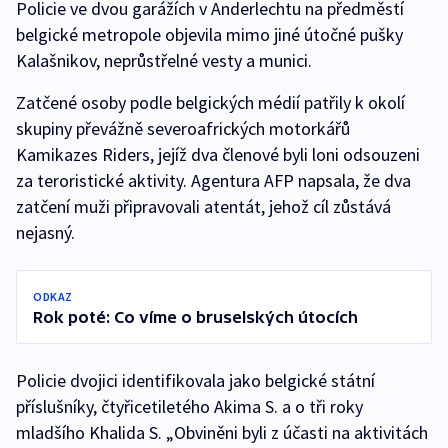
Policie ve dvou garážích v Anderlechtu na předměstí
belgické metropole objevila mimo jiné útočné pušky
Kalašnikov, neprůstřelné vesty a munici.
Zatčené osoby podle belgických médií patřily k okolí
skupiny převážně severoafrických motorkářů
Kamikazes Riders, jejíž dva členové byli loni odsouzeni
za teroristické aktivity. Agentura AFP napsala, že dva
zatčení muži připravovali atentát, jehož cíl zůstává
nejasný.
ODKAZ
Rok poté: Co víme o bruselských útocích
Policie dvojici identifikovala jako belgické státní
příslušníky, čtyřicetiletého Akima S. a o tři roky
mladšího Khalida S. „Obviněni byli z účasti na aktivitách