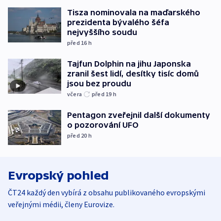
Tisza nominovala na maďarského
prezidenta bývalého šéfa
nejvyššího soudu
před 16
h
Tajfun Dolphin na jihu Japonska
zranil šest lidí, desítky tisíc domů
jsou bez proudu
včera
před 19
h
Pentagon zveřejnil další dokumenty
o pozorování UFO
před 20
h
Evropský pohled
ČT24 každý den vybírá z obsahu publikovaného evropskými
veřejnými médii, členy Eurovize.