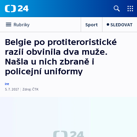
Sport
SLEDOVAT
Rubriky
Belgie po protiteroristické
razii obvinila dva muže.
Našla u nich zbraně i
policejní uniformy
ire
5. 7. 2017
|
Zdroj:
ČTK