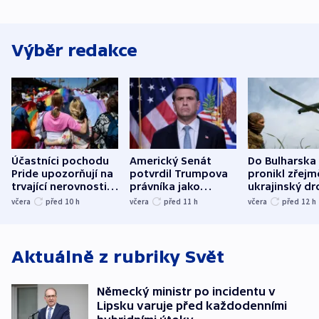
Výběr redakce
Účastníci pochodu
Americký Senát
Do Bulharska
Pride upozorňují na
potvrdil Trumpova
pronikl zřejm
trvající nerovnosti i
právníka jako
ukrajinský dr
společenskou
ministra
explodoval k
včera
před 10
h
včera
před 11
h
včera
před 12
h
atmosféru
spravedlnosti
od plynovod
Aktuálně z rubriky
Svět
Německý ministr po incidentu v
Lipsku varuje před každodenními