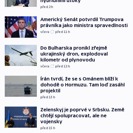
hybridními útoky
před 2
h
Americký Senát potvrdil Trumpova
právníka jako ministra spravedlnosti
včera
před 11
h
Do Bulharska pronikl zřejmě
ukrajinský dron, explodoval
kilometr od plynovodu
včera
před 12
h
Írán tvrdí, že se s Ománem blíží k
dohodě o Hormuzu. Tam loď zasáhl
projektil
před 13
h
Zelenskyj je poprvé v Srbsku. Země
chtějí spolupracovat, ale ne
vojensky
před 15
h