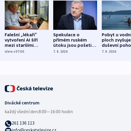
Falešní „lékaři“
Spekulace o
Pobyt u vodn
vytvoření AI šíří
přímém ruském
ploch zvyšuje
mezi staršími
útoku jsou pošetilé,
duševní poho
Poláky nebezpečné
míní estonský
ukázala
včera v 07:00
7. 8. 2026
7. 8. 2026
zdravotní rady
bezpečnostní
mezinárodní 
expert
Divácké centrum
každý všední den:
8:00—16:00 hodin
261 136 113
info@ceskatelevize.cz