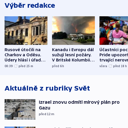
Výběr redakce
Rusové útočili na
Kanadu i Evropu dál
Účastníci po
Charkov a Oděsu.
sužují lesní požáry.
Pride upozorň
Údery hlásí i úřady v
V Britské Kolumbii
trvající nerov
Bělgorodu
evakuovali tisíce lidí
společensko
08:39
před 25
m
před 6
h
včera
před 18
h
atmosféru
Aktuálně z rubriky
Svět
Izrael znovu odmítl mírový plán pro
Gazu
před 12
m