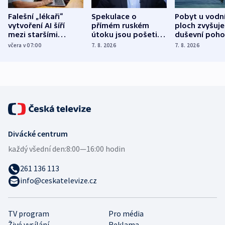
Falešní „lékaři“
Spekulace o
Pobyt u vodn
vytvoření AI šíří
přímém ruském
ploch zvyšuje
mezi staršími
útoku jsou pošetilé,
duševní poho
Poláky nebezpečné
míní estonský
ukázala
včera v 07:00
7. 8. 2026
7. 8. 2026
zdravotní rady
bezpečnostní
mezinárodní 
expert
Divácké centrum
každý všední den:
8:00—16:00 hodin
261 136 113
info@ceskatelevize.cz
TV program
Pro média
Živé vysílání
Reklama