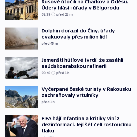
Rusové útočili na Charkov a Oděsu.
Údery hlásí i úřady v Bělgorodu
08:39
před 25
m
Dolphin dorazil do Číny, úřady
evakuovaly přes milion lidí
před 45
m
Jemenští hútíové tvrdí, že zasáhli
saúdskoarabskou rafinerii
09:40
před 1
h
Vyčerpané české turisty v Rakousku
zachraňovaly vrtulníky
před 1
h
FIFA hájí Infantina a kritiky viní z
dezinformací. Její šéf čelí rostoucímu
tlaku