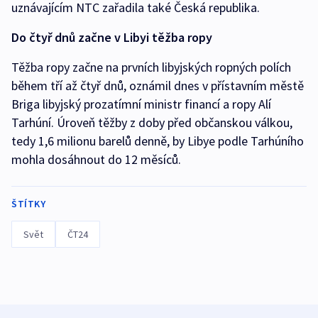
uznávajícím NTC zařadila také Česká republika.
Do čtyř dnů začne v Libyi těžba ropy
Těžba ropy začne na prvních libyjských ropných polích
během tří až čtyř dnů, oznámil dnes v přístavním městě
Briga libyjský prozatímní ministr financí a ropy Alí
Tarhúní. Úroveň těžby z doby před občanskou válkou,
tedy 1,6 milionu barelů denně, by Libye podle Tarhúního
mohla dosáhnout do 12 měsíců.
ŠTÍTKY
Svět
ČT24