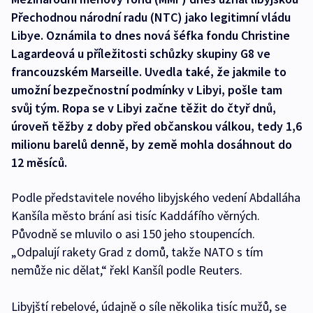
Přechodnou národní radu (NTC) jako legitimní vládu
Libye. Oznámila to dnes nová šéfka fondu Christine
Lagardeová u příležitosti schůzky skupiny G8 ve
francouzském Marseille. Uvedla také, že jakmile to
umožní bezpečnostní podmínky v Libyi, pošle tam
svůj tým. Ropa se v Libyi začne těžit do čtyř dnů,
úroveň těžby z doby před občanskou válkou, tedy 1,6
milionu barelů denně, by země mohla dosáhnout do
12 měsíců.
Podle představitele nového libyjského vedení Abdalláha
Kanšíla město brání asi tisíc Kaddáfího věrných.
Původně se mluvilo o asi 150 jeho stoupencích.
„Odpalují rakety Grad z domů, takže NATO s tím
nemůže nic dělat,“ řekl Kanšíl podle Reuters.
Libyjští rebelové, údajně o síle několika tisíc mužů, se