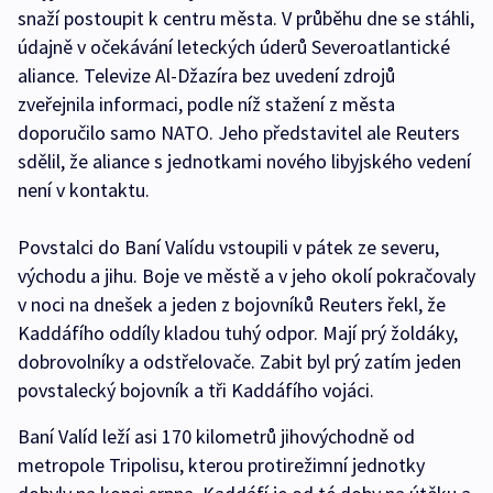
snaží postoupit k centru města. V průběhu dne se stáhli,
údajně v očekávání leteckých úderů Severoatlantické
aliance. Televize Al-Džazíra bez uvedení zdrojů
zveřejnila informaci, podle níž stažení z města
doporučilo samo NATO. Jeho představitel ale Reuters
sdělil, že aliance s jednotkami nového libyjského vedení
není v kontaktu.
Povstalci do Baní Valídu vstoupili v pátek ze severu,
východu a jihu. Boje ve městě a v jeho okolí pokračovaly
v noci na dnešek a jeden z bojovníků Reuters řekl, že
Kaddáfího oddíly kladou tuhý odpor. Mají prý žoldáky,
dobrovolníky a odstřelovače. Zabit byl prý zatím jeden
povstalecký bojovník a tři Kaddáfího vojáci.
Baní Valíd leží asi 170 kilometrů jihovýchodně od
metropole Tripolisu, kterou protirežimní jednotky