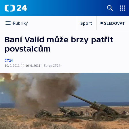
Sport
SLEDOVAT
Rubriky
Baní Valíd může brzy patřit
povstalcům
ČT24
10. 9. 2011
10. 9. 2011
|
Zdroj:
ČT24