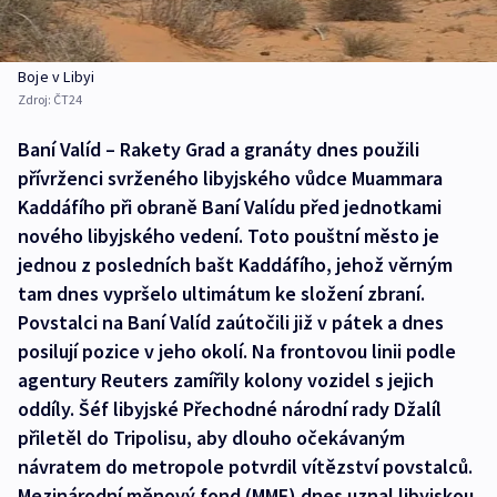
Boje v Libyi
Zdroj:
ČT24
Baní Valíd – Rakety Grad a granáty dnes použili
přívrženci svrženého libyjského vůdce Muammara
Kaddáfího při obraně Baní Valídu před jednotkami
nového libyjského vedení. Toto pouštní město je
jednou z posledních bašt Kaddáfího, jehož věrným
tam dnes vypršelo ultimátum ke složení zbraní.
Povstalci na Baní Valíd zaútočili již v pátek a dnes
posilují pozice v jeho okolí. Na frontovou linii podle
agentury Reuters zamířily kolony vozidel s jejich
oddíly. Šéf libyjské Přechodné národní rady Džalíl
přiletěl do Tripolisu, aby dlouho očekávaným
návratem do metropole potvrdil vítězství povstalců.
Mezinárodní měnový fond (MMF) dnes uznal libyjskou