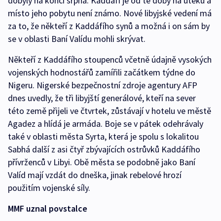
dobyly na konci srpna. Kaddáfí je od té doby na útěku a
místo jeho pobytu není známo. Nové libyjské vedení má
za to, že někteří z Kaddáfího synů a možná i on sám by
se v oblasti Baní Valídu mohli skrývat.
Někteří z Kaddáfího stoupenců včetně údajně vysokých
vojenských hodnostářů zamířili začátkem týdne do
Nigeru. Nigerské bezpečnostní zdroje agentury AFP
dnes uvedly, že tři libyjští generálové, kteří na sever
této země přijeli ve čtvrtek, zůstávají v hotelu ve městě
Agadez a hlídá je armáda. Boje se v pátek odehrávaly
také v oblasti města Syrta, která je spolu s lokalitou
Sabhá další z asi čtyř zbývajících ostrůvků Kaddáfího
přívrženců v Libyi. Obě města se podobně jako Baní
Valíd mají vzdát do dneška, jinak rebelové hrozí
použitím vojenské síly.
MMF uznal povstalce