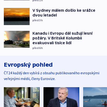
před 1
h
V Sydney málem došlo ke srážce
dvou letadel
před 3
h
Kanadu i Evropu dál sužují lesní
požáry. V Britské Kolumbii
evakuovali tisíce lidí
před 6
h
Evropský pohled
ČT24 každý den vybírá z obsahu publikovaného evropskými
veřejnými médii, členy Eurovize.