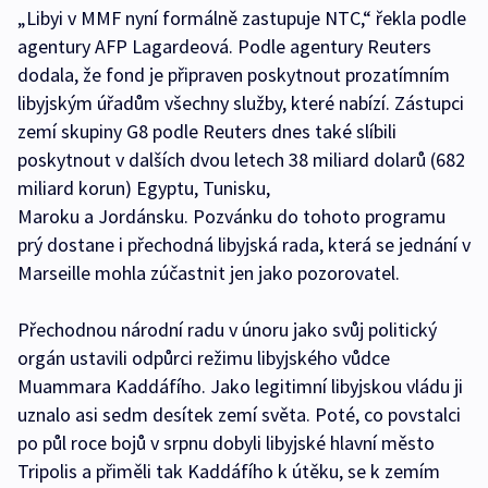
„Libyi v MMF nyní formálně zastupuje NTC,“ řekla podle
agentury AFP Lagardeová. Podle agentury Reuters
dodala, že fond je připraven poskytnout prozatímním
libyjským úřadům všechny služby, které nabízí. Zástupci
zemí skupiny G8 podle Reuters dnes také slíbili
poskytnout v dalších dvou letech 38 miliard dolarů (682
miliard korun) Egyptu, Tunisku,
Maroku a Jordánsku. Pozvánku do tohoto programu
prý dostane i přechodná libyjská rada, která se jednání v
Marseille mohla zúčastnit jen jako pozorovatel.
Přechodnou národní radu v únoru jako svůj politický
orgán ustavili odpůrci režimu libyjského vůdce
Muammara Kaddáfího. Jako legitimní libyjskou vládu ji
uznalo asi sedm desítek zemí světa. Poté, co povstalci
po půl roce bojů v srpnu dobyli libyjské hlavní město
Tripolis a přiměli tak Kaddáfího k útěku, se k zemím