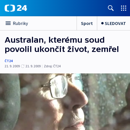
Sport
SLEDOVAT
Rubriky
Australan, kterému soud
povolil ukončit život, zemřel
ČT24
21. 9. 2009
21. 9. 2009
|
Zdroj:
ČT24