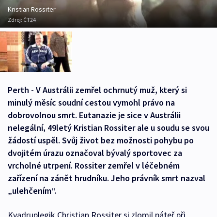
Kristian Rossiter
Zdroj:
ČT24
Perth - V Austrálii zemřel ochrnutý muž, který si
minulý měsíc soudní cestou vymohl právo na
dobrovolnou smrt. Eutanazie je sice v Austrálii
nelegální, 49letý Kristian Rossiter ale u soudu se svou
žádostí uspěl. Svůj život bez možnosti pohybu po
dvojitém úrazu označoval bývalý sportovec za
vrcholné utrpení. Rossiter zemřel v léčebném
zařízení na zánět hrudníku. Jeho právník smrt nazval
„ulehčením“.
Kvadruplegik Christian Rossiter si zlomil páteř při