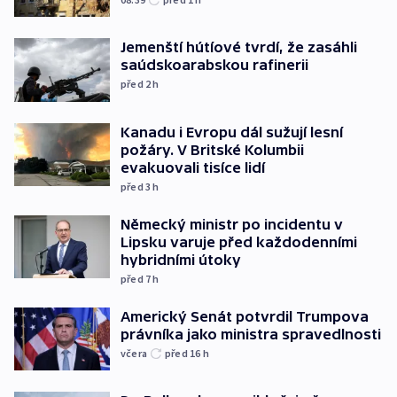
Jemenští hútíové tvrdí, že zasáhli
saúdskoarabskou rafinerii
před 2
h
Kanadu i Evropu dál sužují lesní
požáry. V Britské Kolumbii
evakuovali tisíce lidí
před 3
h
Německý ministr po incidentu v
Lipsku varuje před každodenními
hybridními útoky
před 7
h
Americký Senát potvrdil Trumpova
právníka jako ministra spravedlnosti
včera
před 16
h