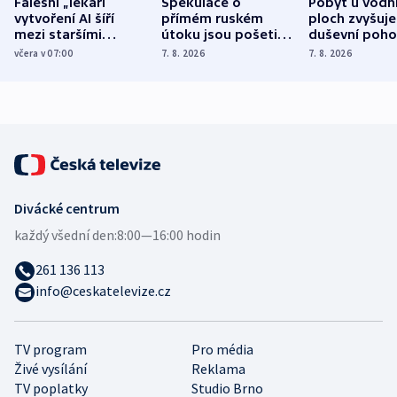
Falešní „lékaři“
Spekulace o
Pobyt u vodn
vytvoření AI šíří
přímém ruském
ploch zvyšuje
mezi staršími
útoku jsou pošetilé,
duševní poho
Poláky nebezpečné
míní estonský
ukázala
včera v 07:00
7. 8. 2026
7. 8. 2026
zdravotní rady
bezpečnostní
mezinárodní 
expert
Divácké centrum
každý všední den:
8:00—16:00 hodin
261 136 113
info@ceskatelevize.cz
TV program
Pro média
Živé vysílání
Reklama
TV poplatky
Studio Brno