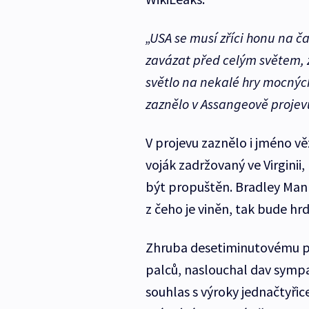
„USA se musí zříci honu na č
zavázat před celým světem, 
světlo na nekalé hry mocnýc
zaznělo v Assangeově projev
V projevu zaznělo i jméno 
voják zadržovaný ve Virginii
být propuštěn. Bradley Man
z čeho je viněn, tak bude hr
Zhruba desetiminutovému pr
palců, naslouchal dav sympat
souhlas s výroky jednačtyři