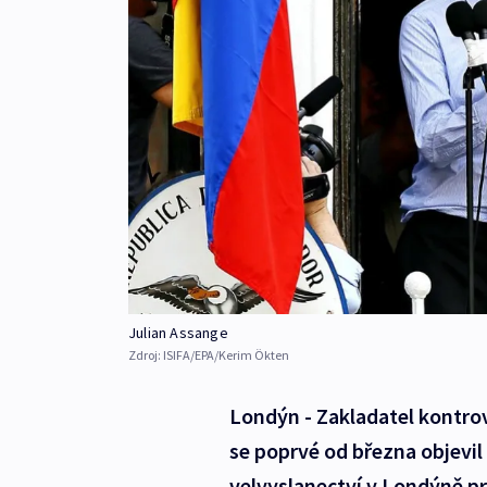
Julian Assange
Zdroj:
ISIFA/EPA/Kerim Ökten
Londýn - Zakladatel kontro
se poprvé od března objevil
velvyslanectví v Londýně pr