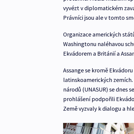
vyvézt v diplomatickém za
Právníci jsou ale v tomto sm
Organizace amerických států
Washingtonu naléhavou sch
Ekvádorem a Británií a Ass
Assange se kromě Ekvádoru t
latinskoamerických zemích. 
národů (UNASUR) se dnes se
prohlášení podpořili Ekvádor 
Země vyzvaly k dialogu a hl