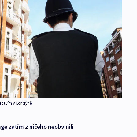
ectvím v Londýně
ge zatím z ničeho neobvinili