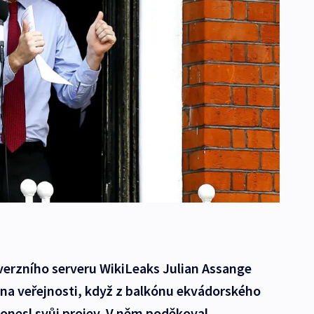
verzního serveru WikiLeaks Julian Assange
 na veřejnosti, když z balkónu ekvádorského
onesl svůj projev. V něm poděkoval