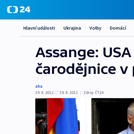
Hlavní události
Ukrajina
Volby
Domácí
Assange: USA 
čarodějnice v
aha
19. 8. 2012
19. 8. 2012
|
Zdroj:
ČT24