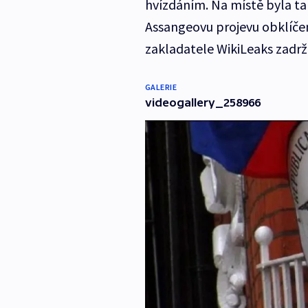
hvízdáním. Na místě byla ta
Assangeovu projevu obklíčená
zakladatele WikiLeaks zadr
GALERIE
videogallery_258966