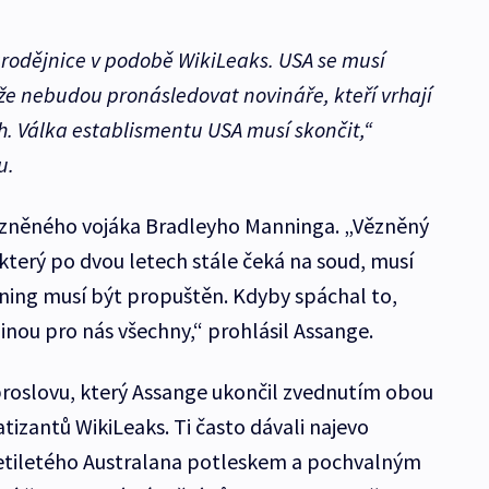
arodějnice v podobě WikiLeaks. USA se musí
že nebudou pronásledovat novináře, kteří vrhají
h. Válka establismentu USA musí skončit,“
u.
vězněného vojáka Bradleyho Manninga. „Vězněný
, který po dvou letech stále čeká na soud, musí
ning musí být propuštěn. Kdyby spáchal to,
dinou pro nás všechny,“ prohlásil Assange.
oslovu, který Assange ukončil zvednutím obou
izantů WikiLeaks. Ti často dávali najevo
cetiletého Australana potleskem a pochvalným