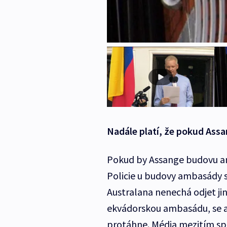
Nadále platí, že pokud Ass
Pokud by Assange budovu am
Policie u budovy ambasády st
Australana nenechá odjet jin
ekvádorskou ambasádu, se al
protáhne. Média mezitím spe