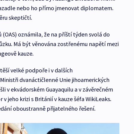
vazadle nebo ho přímo jmenovat diplomatem.
ěru skeptičtí.
 (OAS) oznámila, že na příští týden svolá do
ůzku. Má být věnována zostřenému napětí mezi
angeově kauze.
ěší velké podpoře i v dalších
Ministři dvanáctičlenné Unie jihoamerických
šli v ekvádorském Guayaquilu a v závěrečném
v jeho krizi s Británií v kauze šéfa WikiLeaks.
edání oboustranně přijatelného řešení.