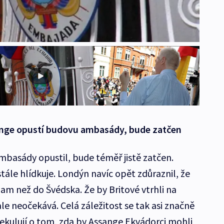
ange opustí budovu ambasády, bude zatčen
basády opustil, bude téměř jistě zatčen.
ále hlídkuje. Londýn navíc opět zdůraznil, že
am než do Švédska. Že by Britové vtrhli na
e neočekává. Celá záležitost se tak asi značně
kulují o tom, zda by Assange Ekvádorci mohli