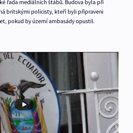
ké řada mediálních štábů. Budova byla při
 britskými policisty, kteří byli připraveni
žet, pokud by území ambasády opustil.