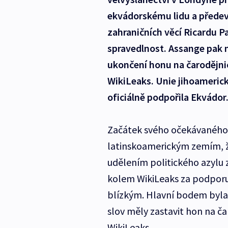
ekvádorskému lidu a předev
zahraničních věcí Ricardu Pa
spravedlnost. Assange pak 
ukončení honu na čarodějni
WikiLeaks. Unie jihoameri
oficiálně podpořila Ekvádor
Začátek svého očekávaného
latinskoamerickým zemím, že
udělením politického azylu z
kolem WikiLeaks za podporu 
blízkým. Hlavní bodem byla 
slov měly zastavit hon na č
WikiLeaks.