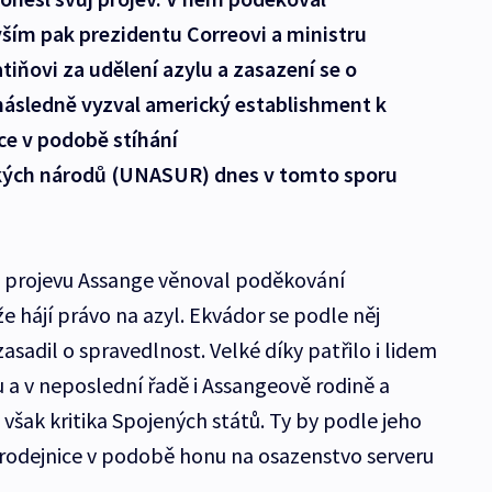
ším pak prezidentu Correovi a ministru
tiňovi za udělení azylu a zasazení se o
následně vyzval americký establishment k
ce v podobě stíhání
ckých národů (UNASUR) dnes v tomto sporu
.
 projevu Assange věnoval poděkování
 hájí právo na azyl. Ekvádor se podle něj
asadil o spravedlnost. Velké díky patřilo i lidem
a v neposlední řadě i Assangeově rodině a
však kritika Spojených států. Ty by podle jeho
arodejnice v podobě honu na osazenstvo serveru