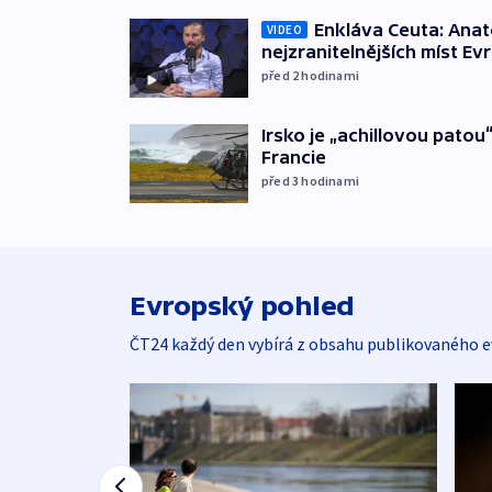
Enkláva Ceuta: Ana
VIDEO
nejzranitelnějších míst Ev
před 2
hodinami
Irsko je „achillovou patou
Francie
před 3
hodinami
Evropský pohled
ČT24 každý den vybírá z obsahu publikovaného e