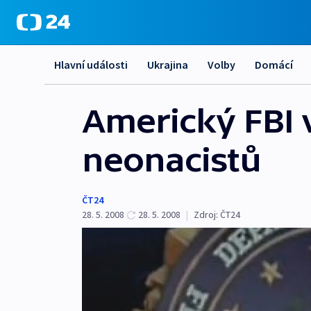
Hlavní události
Ukrajina
Volby
Domácí
Americký FBI
neonacistů
ČT24
28. 5. 2008
28. 5. 2008
|
Zdroj:
ČT24