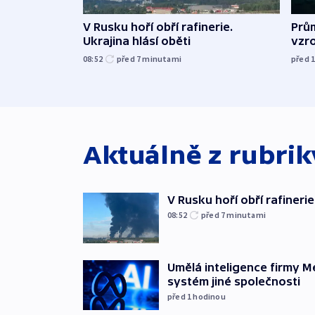
V Rusku hoří obří rafinerie.
Prů
Ukrajina hlásí oběti
vzro
08:52
před 7
minutami
před 
Aktuálně z rubri
V Rusku hoří obří rafinerie
08:52
před 7
minutami
Umělá inteligence firmy M
systém jiné společnosti
před 1
hodinou