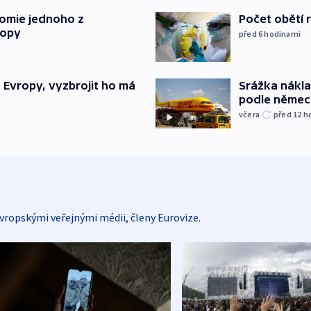
tomie jednoho z
Počet obětí r
ropy
před 6
hodinami
“ Evropy, vyzbrojit ho má
Srážka nákla
podle německ
včera
před 12
h
vropskými veřejnými médii, členy Eurovize.