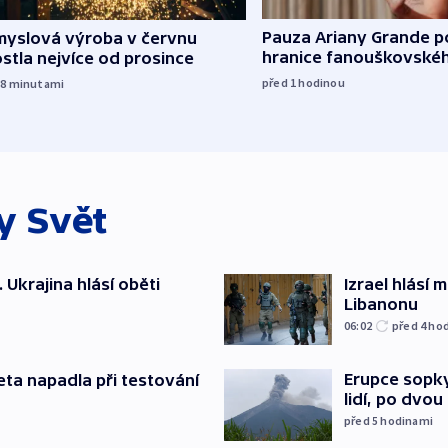
Pauza Ariany Grande p
myslová výroba v červnu
hranice fanouškovské
stla nejvíce od prosince
před 1
hodinou
18
minutami
ky
Svět
. Ukrajina hlásí oběti
Izrael hlásí
Libanonu
06:02
před 4
ho
Erupce sopky
eta napadla při testování
lidí, po dvou
před 5
hodinami