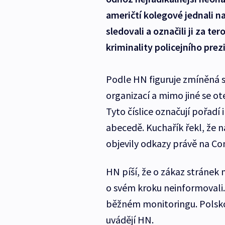
američtí kolegové jednali na
sledovali a označili ji za te
kriminality policejního prez
Podle HN figuruje zmíněná 
organizací a mimo jiné se ot
Tyto číslice označují pořadí 
abecedě. Kuchařík řekl, že 
objevily odkazy právě na Co
HN píší, že o zákaz stránek n
o svém kroku neinformovali. 
běžném monitoringu. Polskou
uvádějí HN.