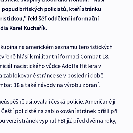
 popud britských policistů, kteří stránku
roristickou," řekl šéf oddělení informační
idia Karel Kuchařík.
skupina na americkém seznamu teroristických
evřeně hlásí k militantní formaci Combat 18.
iniciál nacistického vůdce Adolfa Hitlera v
na zablokované stránce se v poslední době
mbat 18 a také návody na výrobu zbraní.
eúspěšně usilovala i česká policie. Američané ji
Čeští policisté na zablokování stránek přišli při
 verzi stránek vypnul FBI již před dvěma roky,