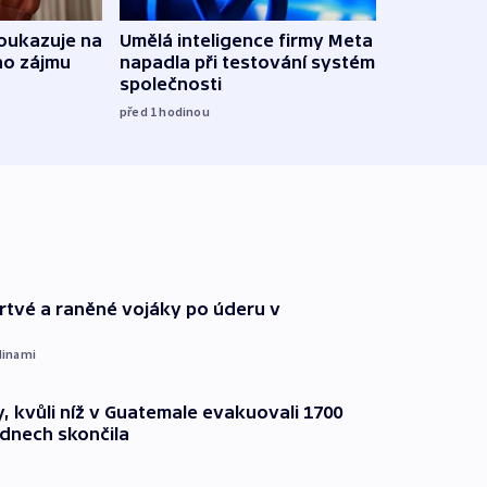
oukazuje na
Umělá inteligence firmy Meta
Irsko
ho zájmu
napadla při testování systém jiné
vyzbr
společnosti
před 3
před 1
hodinou
 mrtvé a raněné vojáky po úderu v
dinami
, kvůli níž v Guatemale evakuovali 1700
 dnech skončila