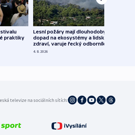
stivalu
Lesní požáry mají dlouhodobý
Ukraj
é praktiky
dopad na ekosystémy a lidské
Franc
zdraví, varuje řecký odborník
požá
4. 8. 2026
3. 8. 20
eská televize na sociálních sítích: