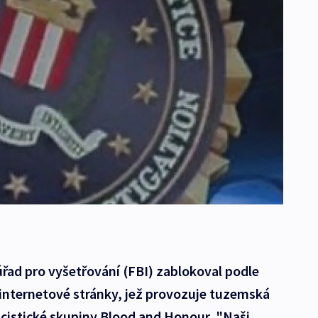
úřad pro vyšetřování (FBI) zablokoval podle
nternetové stránky, jež provozuje tuzemská
acistické skupiny Blood and Honour. "Naši