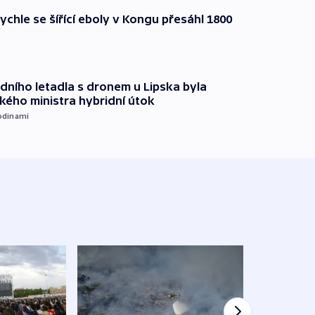
ychle se šířící eboly v Kongu přesáhl 1800
dního letadla s dronem u Lipska byla
ého ministra hybridní útok
odinami