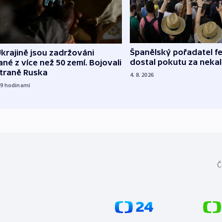
Španělský pořadatel fe
krajině jsou zadržováni
dostal pokutu za nekal
né z více než 50 zemí. Bojovali
straně Ruska
4. 8. 2026
19
hodinami
Č