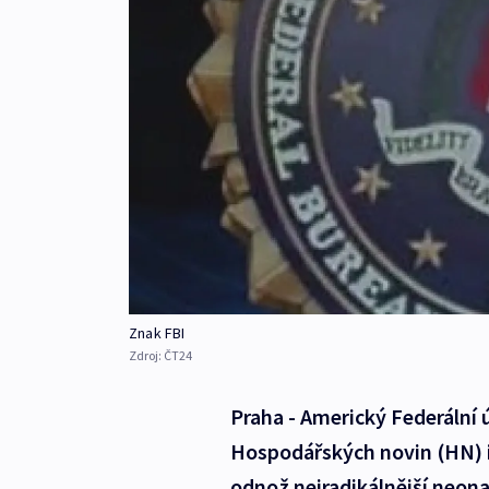
Znak FBI
Zdroj:
ČT24
Praha - Americký Federální 
Hospodářských novin (HN) i
odnož nejradikálnější neon