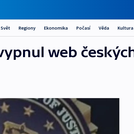
Svět
Regiony
Ekonomika
Počasí
Věda
Kultura
 vypnul web českýc