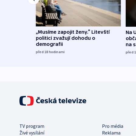
„Musíme zapojit ženy.“ Litevští
Na U
politici zvažují dohodu o
obča
demografii
na 
před 18
hodinami
před 
TV program
Pro média
Živé vysílání
Reklama