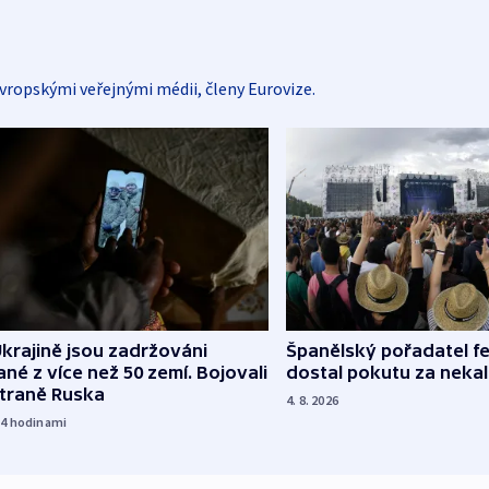
vropskými veřejnými médii, členy Eurovize.
Španělský pořadatel fe
krajině jsou zadržováni
dostal pokutu za nekal
né z více než 50 zemí. Bojovali
straně Ruska
4. 8. 2026
14
hodinami