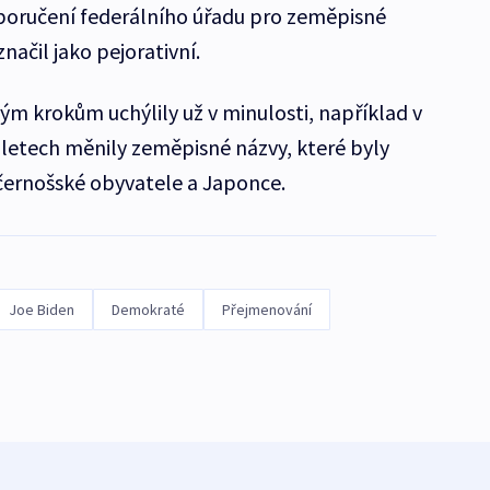
poručení federálního úřadu pro zeměpisné
značil jako pejorativní.
m krokům uchýlily už v minulosti, například v
letech měnily zeměpisné názvy, které byly
černošské obyvatele a Japonce.
Joe Biden
Demokraté
Přejmenování