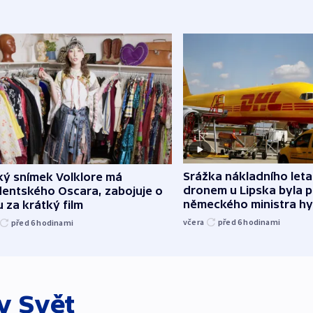
Srážka nákladního leta
ký snímek Volklore má
dronem u Lipska byla 
dentského Oscara, zabojuje o
německého ministra hy
 za krátký film
včera
před 6
hodinami
před 6
hodinami
ky
Svět