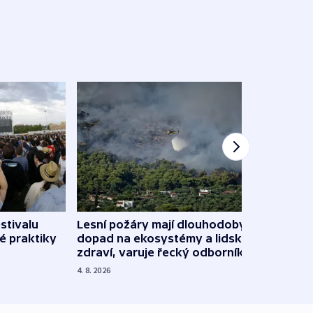
stivalu
Lesní požáry mají dlouhodobý
Ukraj
é praktiky
dopad na ekosystémy a lidské
Franc
zdraví, varuje řecký odborník
požá
4. 8. 2026
3. 8. 20