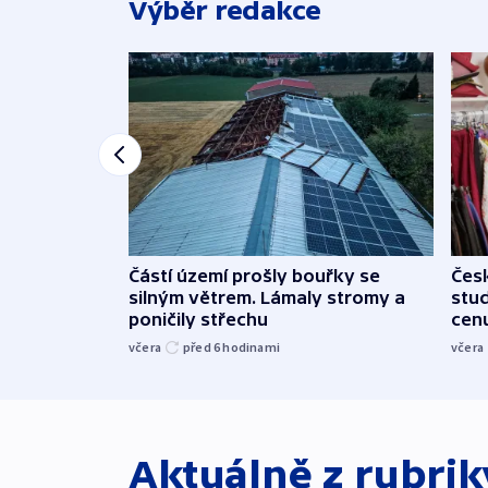
Výběr redakce
Částí území prošly bouřky se
Čes
silným větrem. Lámaly stromy a
stu
poničily střechu
cenu
včera
před 6
hodinami
včera
Aktuálně z rubri