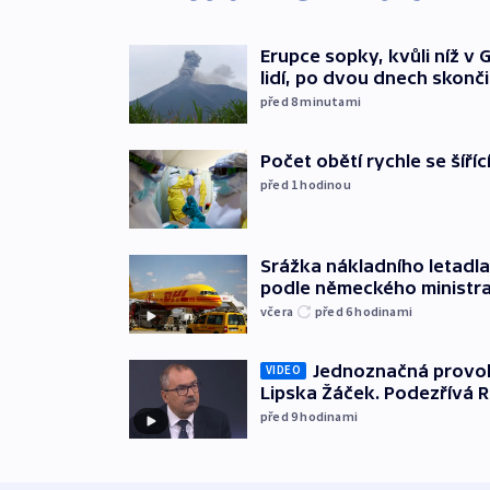
Erupce sopky, kvůli níž v
lidí, po dvou dnech skonči
před 8
minutami
Počet obětí rychle se šíří
před 1
hodinou
Srážka nákladního letadla
podle německého ministra
včera
před 6
hodinami
Jednoznačná provok
VIDEO
Lipska Žáček. Podezřívá 
před 9
hodinami