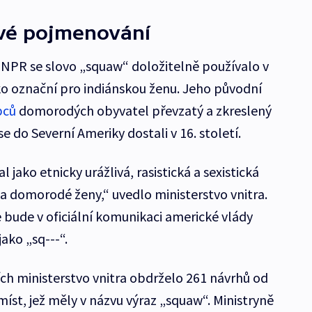
ivé pojmenování
 NPR se slovo „squaw“ doložitelně používalo v
ko označní pro indiánskou ženu. Jeho původní
pců
domorodých obyvatel převzatý a zkreslený
e do Severní Ameriky dostali v 16. století.
l jako etnicky urážlivá, rasistická a sexistická
 domorodé ženy,“ uvedlo ministerstvo vnitra.
e bude v oficiální komunikaci americké vlády
ako „sq---“.
ích ministerstvo vnitra obdrželo 261 návrhů od
íst, jež měly v názvu výraz „squaw“. Ministryně