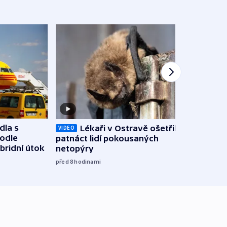
dla s
Lékaři v Ostravě ošetřili už
Koali
VIDEO
podle
patnáct lidí pokousaných
novel
bridní útok
netopýry
zájm
před 8
hodinami
před 8