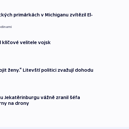
kých primárkách v Michiganu zvítězil El-
odinami
 klíčové velitele vojsk
it ženy.“ Litevští politici zvažují dohodu
u Jekatěrinburgu vážně zranil šéfa
rny na drony