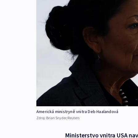
Americká ministryně vnitra Deb Haalandová
Zdroj:
Brian Snyder/Reuters
Ministerstvo vnitra USA n