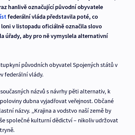
ýraz hanlivě označující původní obyvatele
íst
federální vláda představila poté, co
oni v listopadu oficiálně označila slovo
la úřady, aby pro ně vymyslela alternativní
stupkyní původních obyvatel Spojených států v
v federální vlády.
 současných názvů s návrhy pěti alternativ, k
poloviny dubna vyjadřovat veřejnost. Občané
astní názvy. „Krajina a vodstvo naší země by
e společné kulturní dědictví – nikoliv udržovat
tryně.