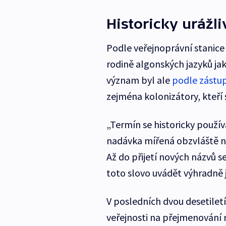
Historicky urážl
Podle veřejnoprávní stanice
rodině algonských jazyků ja
význam byl ale
podle zástu
zejména kolonizátory, kteří s
„Termín se historicky používa
nadávka mířená obzvláště na
Až do přijetí nových názvů s
toto slovo uvádět výhradně j
V posledních dvou desetilet
veřejnosti na přejmenování m