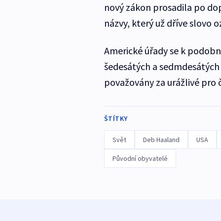
nový zákon prosadila po do
názvy, který už dříve slovo o
Americké úřady se k podobný
šedesátých a sedmdesátých 
považovány za urážlivé pro 
ŠTÍTKY
Svět
Deb Haaland
USA
Původní obyvatelé