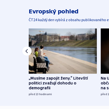
Evropský pohled
ČT24 každý den vybírá z obsahu publikovaného e
„Musíme zapojit ženy.“ Litevští
Na U
politici zvažují dohodu o
obča
demografii
na 
před 13
hodinami
před 