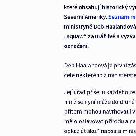
které obsahují historický v
Severní Ameriky.
Seznam m
ministryně Deb Haalandová l
„squaw“ za urážlivé a vyzva
označení.
Deb Haalandová je první zá
čele některého z ministerste
Její úřad přišel u každého ze
nimž se nyní může do druhé 
přitom mohou navrhovat i vl
mělo oslavovat přírodu a naš
odkaz útisku,“ napsala minis