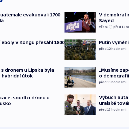
 Guatemale evakuovali 1700
V demokratic
la
Sayed
včera
před 11
h
cí eboly v Kongu přesáhl 1800
Putin vyměnil
před 12
hodinami
„Musíme zapoj
 s dronem u Lipska byla
o demografii
 hybridní útok
před 13
hodinami
Výbuch auta 
ace, soudí o dronu u
uralské tová
Rusko
před 13
hodinami