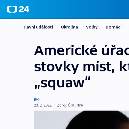
Hlavní události
Ukrajina
Volby
Domácí
Americké úřad
stovky míst, k
„squaw“
jko
23. 2. 2022
|
Zdroj:
ČTK
,
NPR