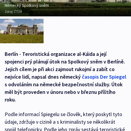
Německý Spolkový sněm
Zdroj:
ČT24
Berlín - Teroristická organizace al-Káida a její
spojenci prý plánují útok na Spolkový sněm v Berlíně.
Jejich cílem je při akci zajmout rukojmí a zabít co
nejvíce lidí, napsal dnes německý
časopis Der Spiegel
s odvoláním na německé bezpečnostní služby. Útok
měl být proveden v únoru nebo v březnu příštího
roku.
Podle informací Spiegelu se člověk, který poskytl tyto
údaje, zdržuje v cizině a s kriminalisty se několikrát
spojil telefonicky. Podle jeho zpráv sestává teroristické