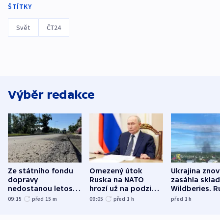
ŠTÍTKY
Svět
ČT24
Výběr redakce
Ze státního fondu
Omezený útok
Ukrajina zno
dopravy
Ruska na NATO
zasáhla skla
nedostanou letos
hrozí už na podzim,
Wildberies. 
kraje na silnice ani
varují tajné služby
útočili v Cha
09:15
před 15
m
09:05
před 1
h
před 1
h
korunu, řekl Půta
USA
oblasti