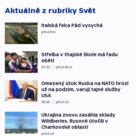
Aktuálně z rubriky
Svět
Italská řeka Pád vysychá
před 9
m
Střelba v thajské škole má řadu
obětí
07:33
před 18
m
Omezený útok Ruska na NATO hrozí
už na podzim, varují tajné služby
USA
09:05
před 1
h
Ukrajina znovu zasáhla sklady
Wildberies. Rusové útočili v
Charkovské oblasti
před 1
h