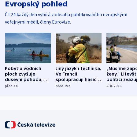
Evropský pohled
ČT24 každý den vybírá z obsahu publikovaného evropskými
veřejnými médii, členy Eurovize.
Pobyt u vodních
Jiný jazyk i technika.
„Musíme zapo
ploch zvyšuje
Ve Francii
ženy.“ Litevšt
duševní pohodu,
spolupracují hasiči z
politici zvažuj
ukázala
různých zemí
dohodu o
před 3
h
před 19
h
5. 8. 2026
mezinárodní studie
demografii