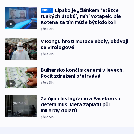
Lipsko je „článkem řetězce
VIDEO
ruských útoků“, míní Votápek. Dle
Kotena za tím může být kdokoli
před 2
h
V Kongu hrozí mutace eboly, obávají
se virologové
před 2
h
Bulharsko končí s cenami v levech.
Pocit zdražení přetrvává
před 3
h
Za újmu Instagramu a Facebooku
dětem musí Meta zaplatit půl
miliardy dolarů
před 5
h