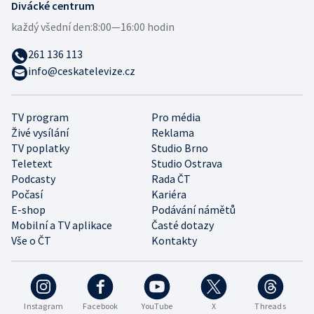
Divácké centrum
každý všední den:
8:00—16:00 hodin
261 136 113
info@ceskatelevize.cz
TV program
Pro média
Živé vysílání
Reklama
TV poplatky
Studio Brno
Teletext
Studio Ostrava
Podcasty
Rada ČT
Počasí
Kariéra
E-shop
Podávání námětů
Mobilní a TV aplikace
Časté dotazy
Vše o ČT
Kontakty
Instagram
Facebook
YouTube
X
Threads