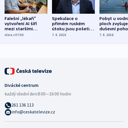
Falešní „lékaři“
Spekulace o
Pobyt u vodn
vytvoření AI šíří
přímém ruském
ploch zvyšuje
mezi staršími
útoku jsou pošetilé,
duševní poho
Poláky nebezpečné
míní estonský
ukázala
včera v 07:00
7. 8. 2026
7. 8. 2026
zdravotní rady
bezpečnostní
mezinárodní 
expert
Divácké centrum
každý všední den:
8:00—16:00 hodin
261 136 113
info@ceskatelevize.cz