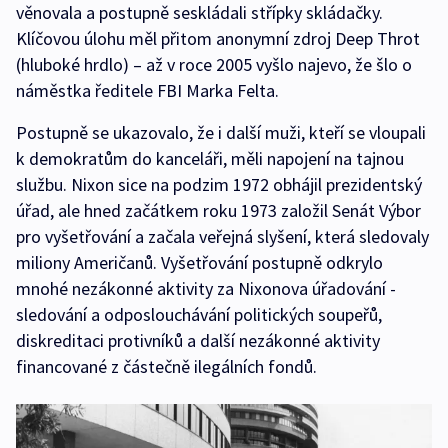
věnovala a postupně seskládali střípky skládačky.
Klíčovou úlohu měl přitom anonymní zdroj Deep Throt
(hluboké hrdlo) – až v roce 2005 vyšlo najevo, že šlo o
náměstka ředitele FBI Marka Felta.
Postupně se ukazovalo, že i další muži, kteří se vloupali
k demokratům do kanceláři, měli napojení na tajnou
službu. Nixon sice na podzim 1972 obhájil prezidentský
úřad, ale hned začátkem roku 1973 založil Senát Výbor
pro vyšetřování a začala veřejná slyšení, která sledovaly
miliony Američanů. Vyšetřování postupně odkrylo
mnohé nezákonné aktivity za Nixonova úřadování -
sledování a odposlouchávání politických soupeřů,
diskreditaci protivníků a další nezákonné aktivity
financované z částečně ilegálních fondů.