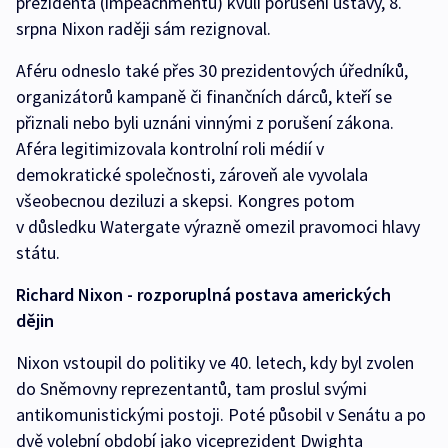
prezidenta (impeachmentu) kvůli porušení ústavy, 8.
srpna Nixon raději sám rezignoval.
Aféru odneslo také přes 30 prezidentových úředníků,
organizátorů kampaně či finančních dárců, kteří se
přiznali nebo byli uznáni vinnými z porušení zákona.
Aféra legitimizovala kontrolní roli médií v
demokratické společnosti, zároveň ale vyvolala
všeobecnou deziluzi a skepsi. Kongres potom
v důsledku Watergate výrazně omezil pravomoci hlavy
státu.
Richard Nixon - rozporuplná postava amerických
dějin
Nixon vstoupil do politiky ve 40. letech, kdy byl zvolen
do Sněmovny reprezentantů, tam proslul svými
antikomunistickými postoji. Poté působil v Senátu a po
dvě volební období jako viceprezident Dwighta