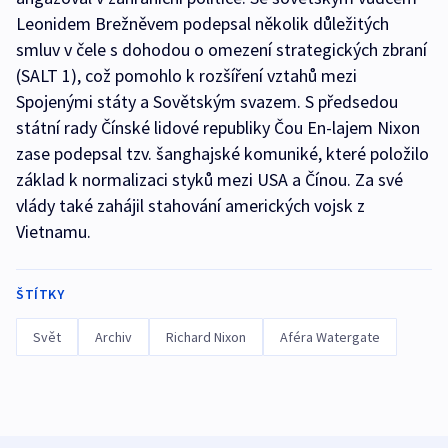
Leonidem Brežněvem podepsal několik důležitých
smluv v čele s dohodou o omezení strategických zbraní
(SALT 1), což pomohlo k rozšíření vztahů mezi
Spojenými státy a Sovětským svazem. S předsedou
státní rady Čínské lidové republiky Čou En-lajem Nixon
zase podepsal tzv. šanghajské komuniké, které položilo
základ k normalizaci styků mezi USA a Čínou. Za své
vlády také zahájil stahování amerických vojsk z
Vietnamu.
ŠTÍTKY
Svět
Archiv
Richard Nixon
Aféra Watergate