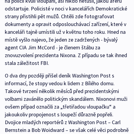
na policii kvůli vloupání, asi nikdo netušil, jakou aféru
odstartuje. Policisté v noci v kancelářích Demokratické
strany přistihli pět mužů. Chtěli zde fotografovat
dokumenty a opravit odposlouchávací zařízení, které v
kanceláři tajně umístili už v květnu toho roku. Hned na
místě vyšlo najevo, že jeden ze zadržených - bývalý
agent CIA Jim McCord - je členem štábu za
znovuzvolení prezidenta Nixona. Z případu se tak ihned
stala záležitost FBI.
O dva dny později přišel deník Washington Post s
informací, že stopy vedou k lidem z Bílého domu.
Takové tvrzení několik měsíců před prezidentskými
volbami zavánělo politickým skandálem. Nixonovi muži
ovšem případ označili za „třetiřadou vloupačku“ a
jakoukoliv propojenost s loupeží důrazně popřeli.
Dvojice mladých reportérů z Washington Post – Carl
Bernstein a Bob Woidward – se však celé věci podrobně