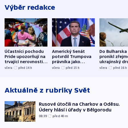
Výběr redakce
Účastníci pochodu
Americký Senát
Do Bulharska
Pride upozorňují na
potvrdil Trumpova
pronikl zřejm
trvající nerovnosti i
právníka jako
ukrajinský dr
společenskou
ministra
explodoval k
včera
před 14
h
včera
před 15
h
včera
před 16
h
atmosféru
spravedlnosti
od plynovod
Aktuálně z rubriky
Svět
Rusové útočili na Charkov a Oděsu.
Údery hlásí i úřady v Bělgorodu
08:39
před 40
m