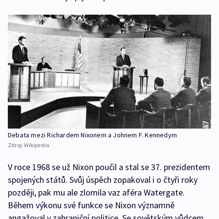
Debata mezi Richardem Nixonem a Johnem F. Kennedym
Zdroj:
Wikipedia
V roce 1968 se už Nixon poučil a stal se 37. prezidentem
spojených států. Svůj úspěch zopakoval i o čtyři roky
později, pak mu ale zlomila vaz aféra Watergate.
Během výkonu své funkce se Nixon významně
angažoval v zahraniční politice. Se sovětským vůdcem