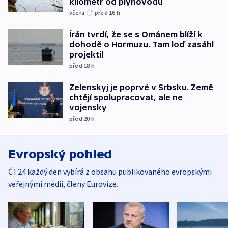
kilometr od plynovodu
včera
před 16
h
Írán tvrdí, že se s Ománem blíží k
dohodě o Hormuzu. Tam loď zasáhl
projektil
před 18
h
Zelenskyj je poprvé v Srbsku. Země
chtějí spolupracovat, ale ne
vojensky
před 20
h
Evropský pohled
ČT24 každý den vybírá z obsahu publikovaného evropskými
veřejnými médii, členy Eurovize.