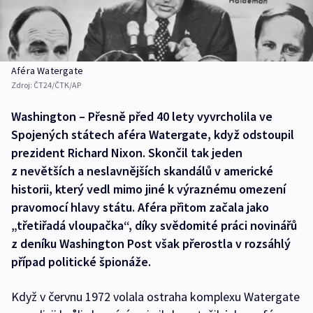
Aféra Watergate
Zdroj:
ČT24/ČTK/AP
Washington – Přesně před 40 lety vyvrcholila ve
Spojených státech aféra Watergate, když odstoupil
prezident Richard Nixon. Skončil tak jeden
z nevětších a neslavnějších skandálů v americké
historii, který vedl mimo jiné k výraznému omezení
pravomocí hlavy státu. Aféra přitom začala jako
„třetiřadá vloupačka“, díky svědomité práci novinářů
z deníku Washington Post však přerostla v rozsáhlý
případ politické špionáže.
Když v červnu 1972 volala ostraha komplexu Watergate