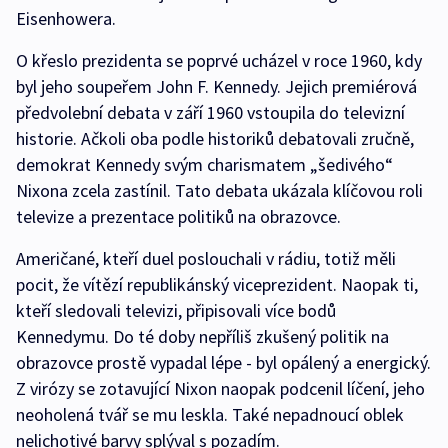
Eisenhowera.
O křeslo prezidenta se poprvé ucházel v roce 1960, kdy
byl jeho soupeřem John F. Kennedy. Jejich premiérová
předvolební debata v září 1960 vstoupila do televizní
historie. Ačkoli oba podle historiků debatovali zručně,
demokrat Kennedy svým charismatem „šedivého“
Nixona zcela zastínil. Tato debata ukázala klíčovou roli
televize a prezentace politiků na obrazovce.
Američané, kteří duel poslouchali v rádiu, totiž měli
pocit, že vítězí republikánský viceprezident. Naopak ti,
kteří sledovali televizi, připisovali více bodů
Kennedymu. Do té doby nepříliš zkušený politik na
obrazovce prostě vypadal lépe - byl opálený a energický.
Z virózy se zotavující Nixon naopak podcenil líčení, jeho
neoholená tvář se mu leskla. Také nepadnoucí oblek
nelichotivé barvy splýval s pozadím.