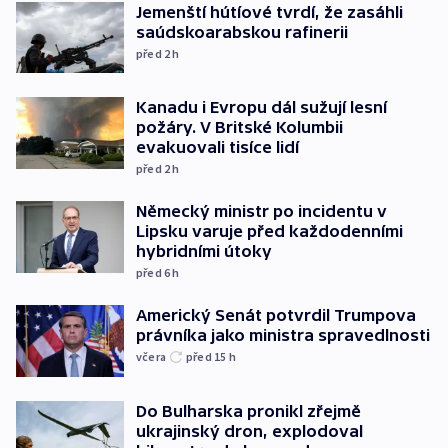
Jemenští hútíové tvrdí, že zasáhli
saúdskoarabskou rafinerii
před 2
h
Kanadu i Evropu dál sužují lesní
požáry. V Britské Kolumbii
evakuovali tisíce lidí
před 2
h
Německý ministr po incidentu v
Lipsku varuje před každodenními
hybridními útoky
před 6
h
Americký Senát potvrdil Trumpova
právníka jako ministra spravedlnosti
včera
před 15
h
Do Bulharska pronikl zřejmě
ukrajinský dron, explodoval