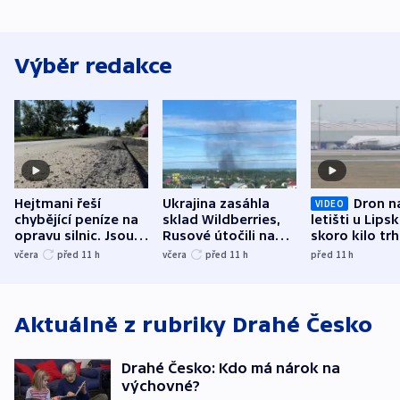
Výběr redakce
Hejtmani řeší
Ukrajina zasáhla
Dron n
VIDEO
chybějící peníze na
sklad Wildberries,
letišti u Lips
opravu silnic. Jsou
Rusové útočili na
skoro kilo trh
nenárokové, namítá
trh, hasiče či
indicie ukazuj
včera
před 11
h
včera
před 11
h
před 11
h
ministerstvo
stadion
Rusko
Aktuálně z rubriky
Drahé Česko
Drahé Česko: Kdo má nárok na
výchovné?