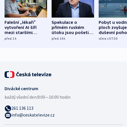
Falešní „lékaři“
Spekulace o
Pobyt u vodn
vytvoření AI šíří
přímém ruském
ploch zvyšuje
mezi staršími
útoku jsou pošetilé,
duševní poho
Poláky nebezpečné
míní estonský
ukázala
před 1
h
před 14
h
včera v 07:30
zdravotní rady
bezpečnostní
mezinárodní 
expert
Divácké centrum
každý všední den:
8:00—16:00 hodin
261 136 113
info@ceskatelevize.cz