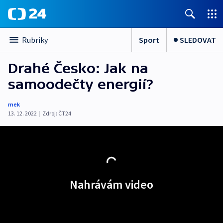
Sport
SLEDOVAT
Rubriky
Drahé Česko: Jak na
samoodečty energií?
mek
13. 12. 2022
|
Zdroj:
ČT24
Nahrávám video