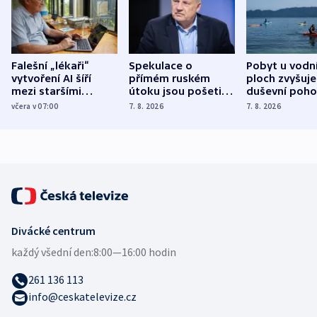
Falešní „lékaři“
Spekulace o
Pobyt u vodn
vytvoření AI šíří
přímém ruském
ploch zvyšuje
mezi staršími
útoku jsou pošetilé,
duševní poho
Poláky nebezpečné
míní estonský
ukázala
včera v 07:00
7. 8. 2026
7. 8. 2026
zdravotní rady
bezpečnostní
mezinárodní 
expert
Divácké centrum
každý všední den:
8:00—16:00 hodin
261 136 113
info@ceskatelevize.cz