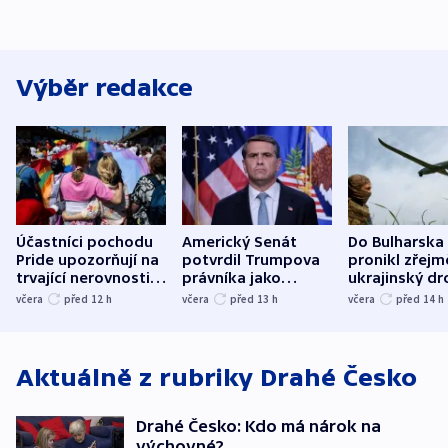
Výběr redakce
Účastníci pochodu
Americký Senát
Do Bulharska
Pride upozorňují na
potvrdil Trumpova
pronikl zřejm
trvající nerovnosti i
právníka jako
ukrajinský dr
společenskou
ministra
explodoval k
včera
před 12
h
včera
před 13
h
včera
před 14
h
atmosféru
spravedlnosti
od plynovod
Aktuálně z rubriky
Drahé Česko
Drahé Česko: Kdo má nárok na
výchovné?