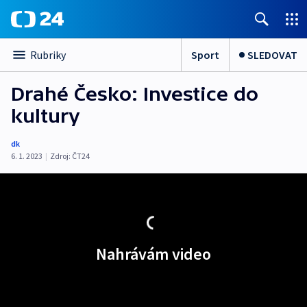
Sport
SLEDOVAT
Rubriky
Drahé Česko: Investice do
kultury
dk
6. 1. 2023
|
Zdroj:
ČT24
Nahrávám video