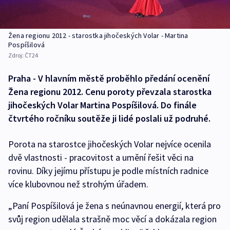
Žena regionu 2012 - starostka jihočeských Volar - Martina
Pospíšilová
Zdroj:
ČT24
Praha - V hlavním městě proběhlo předání ocenění
Žena regionu 2012. Cenu poroty převzala starostka
jihočeských Volar Martina Pospíšilová. Do finále
čtvrtého ročníku soutěže ji lidé poslali už podruhé.
Porota na starostce jihočeských Volar nejvíce ocenila
dvě vlastnosti - pracovitost a umění řešit věci na
rovinu. Díky jejímu přístupu je podle místních radnice
více klubovnou než strohým úřadem.
„Paní Pospíšilová je žena s neúnavnou energií, která pro
svůj region udělala strašně moc věcí a dokázala region