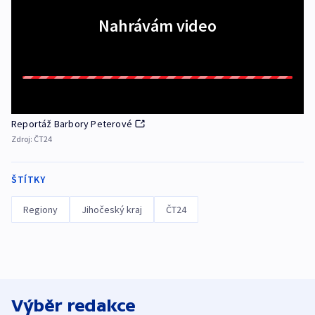
Nahrávám video
Reportáž Barbory Peterové
Zdroj:
ČT24
ŠTÍTKY
Regiony
Jihočeský kraj
ČT24
Výběr redakce