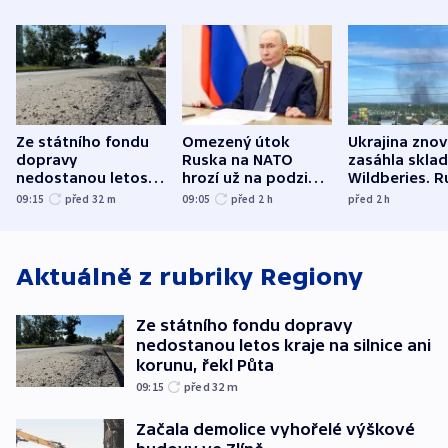
Ze státního fondu
Omezený útok
Ukrajina zno
dopravy
Ruska na NATO
zasáhla skla
nedostanou letos
hrozí už na podzim,
Wildberies. 
kraje na silnice ani
varují tajné služby
útočili v Cha
09:15
před 32
m
09:05
před 2
h
před 2
h
korunu, řekl Půta
USA
oblasti
Aktuálně z rubriky
Regiony
Ze státního fondu dopravy
nedostanou letos kraje na silnice ani
korunu, řekl Půta
09:15
před 32
m
Začala demolice vyhořelé výškové