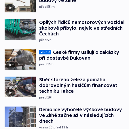
budovy ve Zlíně
před 55
m
Opilých řidičů nemotorových vozidel
skokově přibylo, nejvíc ve středních
Čechách
před 5
h
České firmy usilují o zakázky
VIDEO
při dostavbě Dukovan
před 15
h
Sběr starého železa pomáhá
dobrovolným hasičům financovat
techniku i akce
před 16
h
Demolice vyhořelé výškové budovy
ve Zlíně začne až v následujících
dnech
včera
před 19
h