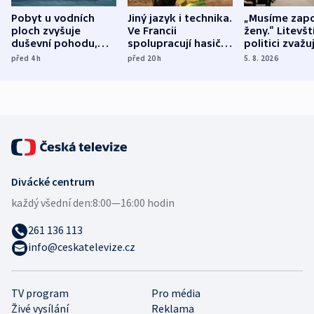
Pobyt u vodních
Jiný jazyk i technika.
„Musíme zapo
ploch zvyšuje
Ve Francii
ženy.“ Litevšt
duševní pohodu,
spolupracují hasiči z
politici zvažuj
ukázala
různých zemí
dohodu o
před 4
h
před 20
h
5. 8. 2026
mezinárodní studie
demografii
Divácké centrum
každý všední den:
8:00—16:00 hodin
261 136 113
info@ceskatelevize.cz
TV program
Pro média
Živé vysílání
Reklama