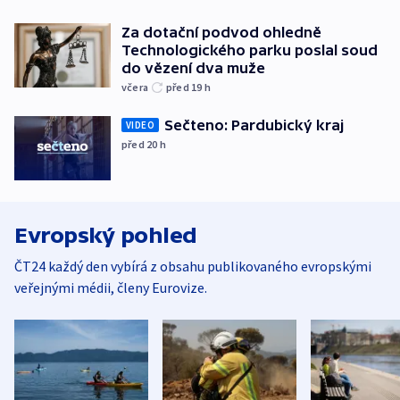
Za dotační podvod ohledně
Technologického parku poslal soud
do vězení dva muže
včera
před 19
h
Sečteno: Pardubický kraj
VIDEO
před 20
h
Evropský pohled
ČT24 každý den vybírá z obsahu publikovaného evropskými
veřejnými médii, členy Eurovize.