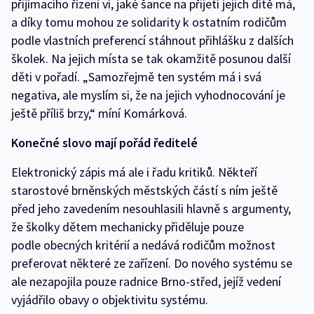
přijímacího řízení ví, jaké šance na přijetí jejich dítě má,
a díky tomu mohou ze solidarity k ostatním rodičům
podle vlastních preferencí stáhnout přihlášku z dalších
školek. Na jejich místa se tak okamžitě posunou další
děti v pořadí. „Samozřejmě ten systém má i svá
negativa, ale myslím si, že na jejich vyhodnocování je
ještě příliš brzy,“ míní Komárková.
Konečné slovo mají pořád ředitelé
Elektronický zápis má ale i řadu kritiků. Někteří
starostové brněnských městských částí s ním ještě
před jeho zavedením nesouhlasili hlavně s argumenty,
že školky dětem mechanicky přiděluje pouze
podle obecných kritérií a nedává rodičům možnost
preferovat některé ze zařízení. Do nového systému se
ale nezapojila pouze radnice Brno-střed, jejíž vedení
vyjádřilo obavy o objektivitu systému.