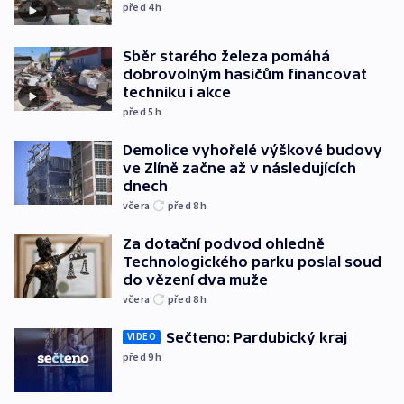
před 4
h
Sběr starého železa pomáhá
dobrovolným hasičům financovat
techniku i akce
před 5
h
Demolice vyhořelé výškové budovy
ve Zlíně začne až v následujících
dnech
včera
před 8
h
Za dotační podvod ohledně
Technologického parku poslal soud
do vězení dva muže
včera
před 8
h
Sečteno: Pardubický kraj
VIDEO
před 9
h