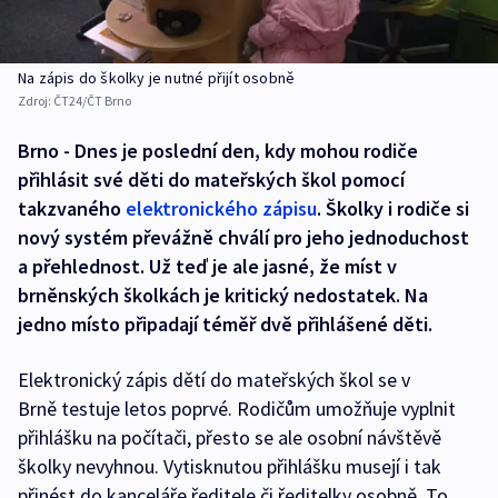
Na zápis do školky je nutné přijít osobně
Zdroj:
ČT24/ČT Brno
Brno - Dnes je poslední den, kdy mohou rodiče
přihlásit své děti do mateřských škol pomocí
takzvaného
elektronického zápisu
. Školky i rodiče si
nový systém převážně chválí pro jeho jednoduchost
a přehlednost. Už teď je ale jasné, že míst v
brněnských školkách je kritický nedostatek. Na
jedno místo připadají téměř dvě přihlášené děti.
Elektronický zápis dětí do mateřských škol se v
Brně testuje letos poprvé. Rodičům umožňuje vyplnit
přihlášku na počítači, přesto se ale osobní návštěvě
školky nevyhnou. Vytisknutou přihlášku musejí i tak
přinést do kanceláře ředitele či ředitelky osobně. To