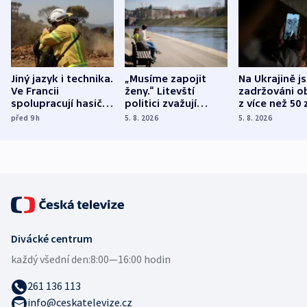
Jiný jazyk i technika.
„Musíme zapojit
Na Ukrajině j
Ve Francii
ženy.“ Litevští
zadržováni o
spolupracují hasiči z
politici zvažují
z více než 50 
různých zemí
dohodu o
Bojovali na s
před 9
h
5. 8. 2026
5. 8. 2026
demografii
Ruska
Divácké centrum
každý všední den:
8:00—16:00 hodin
261 136 113
info@ceskatelevize.cz