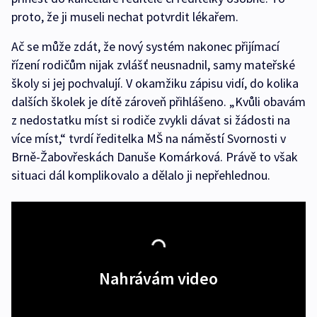
proto, že ji museli nechat potvrdit lékařem.
Ač se může zdát, že nový systém nakonec přijímací
řízení rodičům nijak zvlášť neusnadnil, samy mateřské
školy si jej pochvalují. V okamžiku zápisu vidí, do kolika
dalších školek je dítě zároveň přihlášeno. „Kvůli obavám
z nedostatku míst si rodiče zvykli dávat si žádosti na
více míst,“ tvrdí ředitelka MŠ na náměstí Svornosti v
Brně-Žabovřeskách Danuše Komárková. Právě to však
situaci dál komplikovalo a dělalo ji nepřehlednou.
Nahrávám video