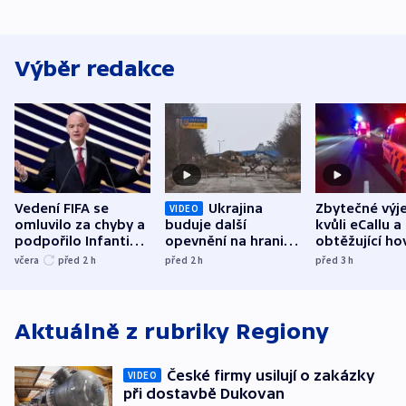
Výběr redakce
Vedení FIFA se
Ukrajina
Zbytečné výj
VIDEO
omluvilo za chyby a
buduje další
kvůli eCallu a
podpořilo Infantina.
opevnění na hranici
obtěžující ho
UEFA trvá na
s Běloruskem
zdržují záchr
včera
před 2
h
před 2
h
před 3
h
bojkotu
Aktuálně z rubriky
Regiony
České firmy usilují o zakázky
VIDEO
při dostavbě Dukovan