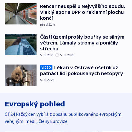
Rencar neuspěl u Nejvyššího soudu.
Vleklý spor s DPP o reklamní plochu
končí
před 11
h
Částí území prošly bouřky se silným
větrem. Lámaly stromy a poničily
střechu
5. 8. 2026
5. 8. 2026
Lékaři v Ostravě ošetřili už
VIDEO
patnáct lidí pokousaných netopýry
5. 8. 2026
Evropský pohled
ČT24 každý den vybírá z obsahu publikovaného evropskými
veřejnými médii, členy Eurovize.