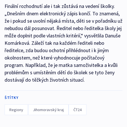
Finální rozhodnutí ale i tak zůstává na vedení školky.
„Dnešním dnem elektronický zápis končí. To znamená,
že i pokud se uvolní nějaká místa, děti se v pořadníku už
nebudou dál posunovat. Ředitel nebo ředitelka školy jej
může doplnit podle vlastních kritérií,“ vysvětlila Danuše
Komárková. Záleží tak na každém řediteli nebo
ředitelce, zda budou ochotní přihlédnout i k jiným
okolnostem, než které vyhodnocuje počítačový
program. Například, že je matka samoživitelka a kvůli
problémům s umístěním dětí do školek se tyto ženy
dostávají do těžkých životních situací.
ŠTÍTKY
Regiony
Jihomoravský kraj
ČT24