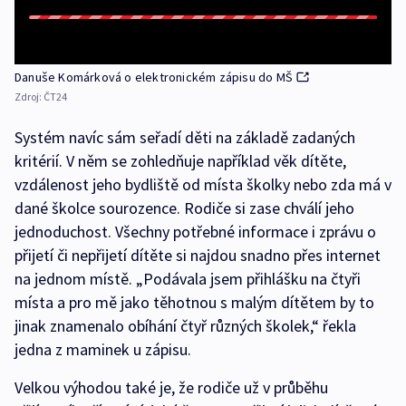
Danuše Komárková o elektronickém zápisu do MŠ
Zdroj:
ČT24
Systém navíc sám seřadí děti na základě zadaných
kritérií. V něm se zohledňuje například věk dítěte,
vzdálenost jeho bydliště od místa školky nebo zda má v
dané školce sourozence. Rodiče si zase chválí jeho
jednoduchost. Všechny potřebné informace i zprávu o
přijetí či nepřijetí dítěte si najdou snadno přes internet
na jednom místě. „Podávala jsem přihlášku na čtyři
místa a pro mě jako těhotnou s malým dítětem by to
jinak znamenalo obíhání čtyř různých školek,“ řekla
jedna z maminek u zápisu.
Velkou výhodou také je, že rodiče už v průběhu