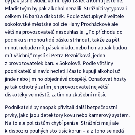
by pak jasně viděli, komu bylo 18 let a komu ještě ne.
Mladistvým by pak alkohol nenalili. Strážníci vytypovali
celkem 16 barů a diskoték. Podle zástupkyně velitele
sokolovské městské policie Hany Procházkové ale
většina provozovatelů nesouhlasila. „Po příchodu do
podniku si mohou lidé pásku strhnout, takže za pět
minut nebude mít pásek nikdo, nebo ho naopak budou
mít všichni,“ myslí si Petra Řezníčková, jedna
z provozovatelek baru v Sokolově. Podle většiny
podnikatelů si navíc nezletilí často kupují alkohol už
jinde nebo jim ho objednává dospělý. Označovat hosty
je tak ochotný zatím jen provozovatel největší
diskotéky ve městě, zatím na zkušební měsíc.
Podnikatelé by naopak přivítali další bezpečnostní
prvky, jako jsou detektory kovu nebo kamerový systém.
Na to ale policistům chybí peníze. Strážníci mají ale
k dispozici pouhých sto tisíc korun – a z toho se nedá