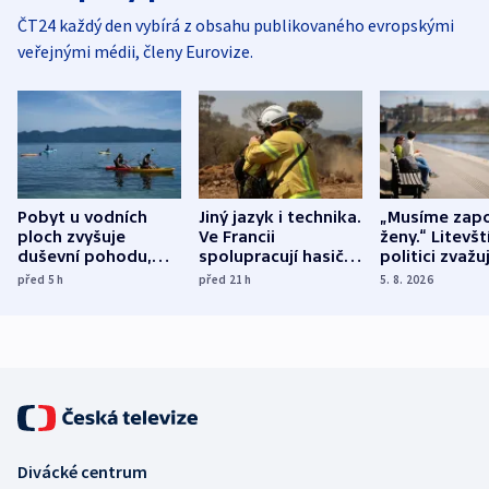
ČT24 každý den vybírá z obsahu publikovaného evropskými
veřejnými médii, členy Eurovize.
Pobyt u vodních
Jiný jazyk i technika.
„Musíme zapo
ploch zvyšuje
Ve Francii
ženy.“ Litevšt
duševní pohodu,
spolupracují hasiči z
politici zvažuj
ukázala
různých zemí
dohodu o
před 5
h
před 21
h
5. 8. 2026
mezinárodní studie
demografii
Divácké centrum