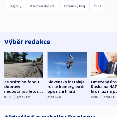
Regiony
Karlovarský kraj
Plzeňský kraj
ČT24
Výběr redakce
Ze státního fondu
Slovensko instaluje
Omezený úto
dopravy
ruské kamery, tvrdí
Ruska na NA
nedostanou letos
opoziční hnutí
hrozí už na p
kraje na silnice ani
varují tajné s
09:15
před 11
m
před 15
m
09:05
před 3
h
korunu, řekl Půta
USA