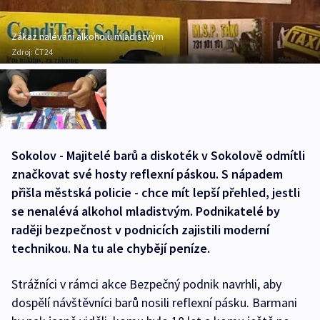
Zákaz nalévání alkoholu mladistvým
Zdroj:
ČT24
Sokolov - Majitelé barů a diskoték v Sokolově odmítli
značkovat své hosty reflexní páskou. S nápadem
přišla městská policie - chce mít lepší přehled, jestli
se nenalévá alkohol mladistvým. Podnikatelé by
raději bezpečnost v podnicích zajistili moderní
technikou. Na tu ale chybějí peníze.
Strážníci v rámci akce Bezpečný podnik navrhli, aby
dospělí návštěvníci barů nosili reflexní pásku. Barmani