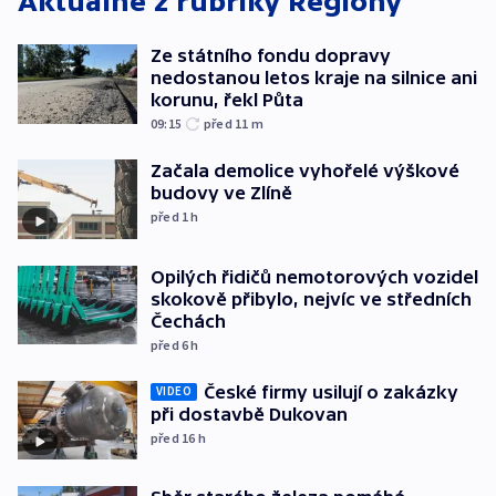
Aktuálně z rubriky
Regiony
Ze státního fondu dopravy
nedostanou letos kraje na silnice ani
korunu, řekl Půta
09:15
před 11
m
Začala demolice vyhořelé výškové
budovy ve Zlíně
před 1
h
Opilých řidičů nemotorových vozidel
skokově přibylo, nejvíc ve středních
Čechách
před 6
h
České firmy usilují o zakázky
VIDEO
při dostavbě Dukovan
před 16
h