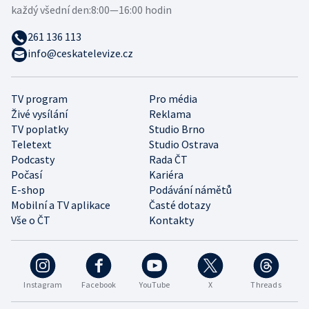
každý všední den:
8:00—16:00 hodin
261 136 113
info@ceskatelevize.cz
TV program
Pro média
Živé vysílání
Reklama
TV poplatky
Studio Brno
Teletext
Studio Ostrava
Podcasty
Rada ČT
Počasí
Kariéra
E-shop
Podávání námětů
Mobilní a TV aplikace
Časté dotazy
Vše o ČT
Kontakty
Instagram
Facebook
YouTube
X
Threads