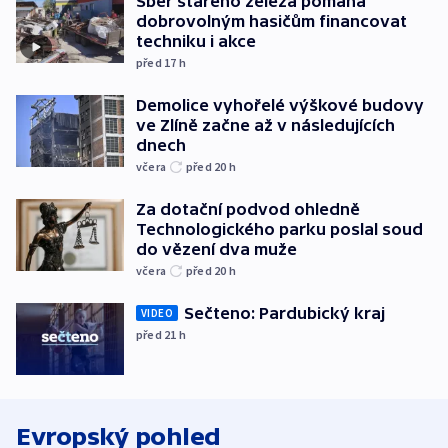
Sběr starého železa pomáhá
dobrovolným hasičům financovat
techniku i akce
před 17
h
Demolice vyhořelé výškové budovy
ve Zlíně začne až v následujících
dnech
včera
před 20
h
Za dotační podvod ohledně
Technologického parku poslal soud
do vězení dva muže
včera
před 20
h
Sečteno: Pardubický kraj
VIDEO
před 21
h
Evropský pohled