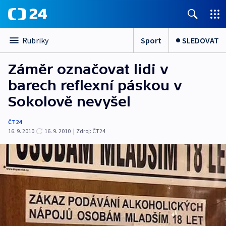
Sport
SLEDOVAT
Rubriky
Záměr označovat lidi v
barech reflexní páskou v
Sokolově nevyšel
ČT24
16. 9. 2010
16. 9. 2010
|
Zdroj:
ČT24