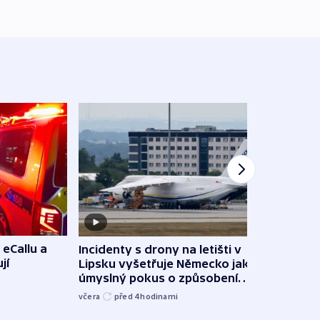
 eCallu a
Incidenty s drony na letišti v
Klima
jí
Lipsku vyšetřuje Německo jako
podn
úmyslný pokus o způsobení
i sví
exploze
včera
před 4
hodinami
včera