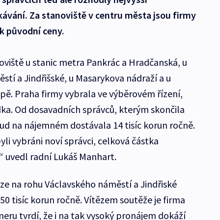
kávání. Za stanoviště v centru města jsou firmy
k původní ceny.
viště u stanic metra Pankrác a Hradčanská, u
stí a Jindřišské, u Masarykova nádraží a u
ě. Praha firmy vybrala ve výběrovém řízení,
ídka. Od dosavadních správců, kterým skončila
ud na nájemném dostávala 14 tisíc korun ročně.
yli vybráni noví správci, celková částka
“ uvedl radní Lukáš Manhart.
aze na rohu Václavského náměstí a Jindřiské
50 tisíc korun ročně. Vítězem soutěže je firma
ameru tvrdí, že i na tak vysoký pronájem dokáží