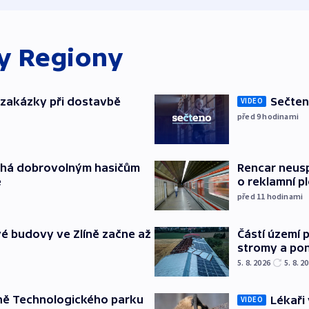
ky
Regiony
o zakázky při dostavbě
Sečten
VIDEO
před 9
hodinami
áhá dobrovolným hasičům
Rencar neusp
e
o reklamní p
před 11
hodinami
é budovy ve Zlíně začne až
Částí území 
stromy a pon
5. 8. 2026
5. 8. 2
ně Technologického parku
Lékaři 
VIDEO