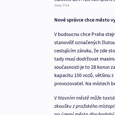
Zdroj:
ČT24
Nové správce chce město vyb
V budoucnu chce Praha stej
stanovišť označených žlutou 
cestujícím záruku, že zde st
tady musí dodržovat maximá
současnosti je to 28 korun z
kapacitu 150 vozů, většinu 
provozovatel. Na místech be
V hlavním městě může taxisl
zkoušku z pražského místopi
na území města dlouhodobý 