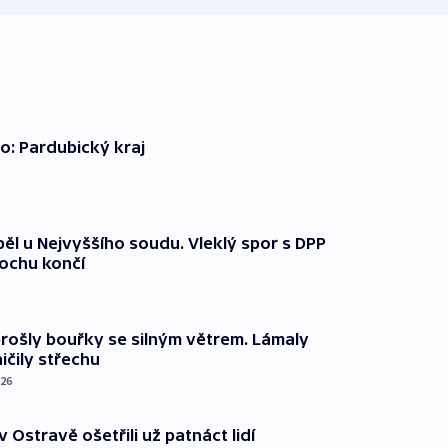
o: Pardubický kraj
ěl u Nejvyššího soudu. Vleklý spor s DPP
lochu končí
prošly bouřky se silným větrem. Lámaly
ičily střechu
026
v Ostravě ošetřili už patnáct lidí