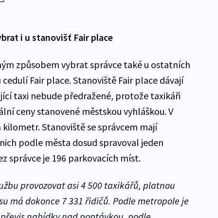
rat i u stanovišť Fair place
ným způsobem vybrat správce také u ostatních
cedulí Fair place. Stanoviště Fair place dávají
ojící taxi nebude předražené, protože taxikáři
lní ceny stanovené městskou vyhláškou. V
a kilometr. Stanoviště se správcem mají
z nich podle města dosud spravoval jeden
z správce je 196 parkovacích míst.
užbu provozovat asi 4 500 taxikářů, platnou
su má dokonce 7 331 řidičů. Podle metropole je
převis nabídky nad poptávkou, podle