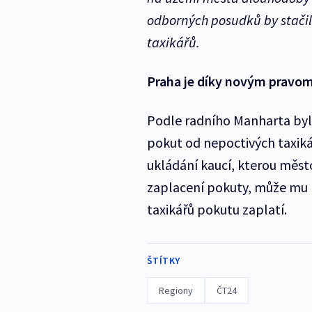
odborných posudků by stačilo
taxikářů.
Praha je díky novým pravo
Podle radního Manharta by
pokut od nepoctivých taxiká
ukládání kaucí, kterou měst
zaplacení pokuty, může mu 
taxikářů pokutu zaplatí.
ŠTÍTKY
Regiony
ČT24