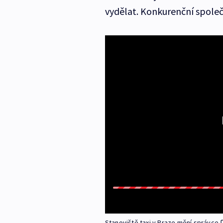
vydělat. Konkurenční společ
Stanoviště taxi v Praze mění správce