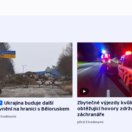
Zbytečné výjezdy kvůli
Ukrajina buduje další
O
obtěžující hovory zdržu
nění na hranici s Běloruskem
záchranáře
2
hodinami
před 3
hodinami