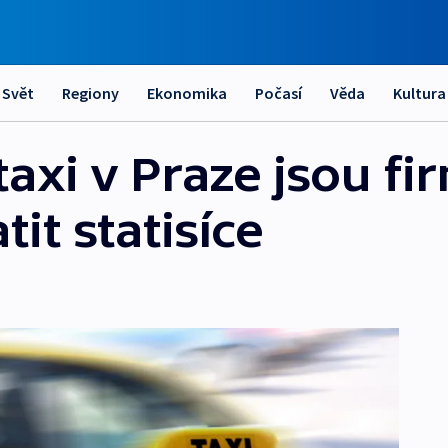
Svět
Regiony
Ekonomika
Počasí
Věda
Kultura
taxi v Praze jsou fi
it statisíce