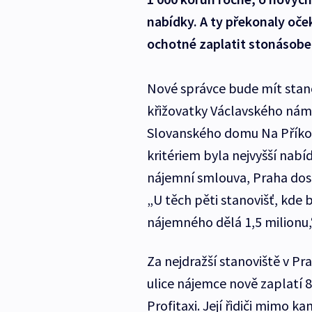
nabídky. A ty překonaly oče
ochotné zaplatit stonásobe
Nové správce bude mít stano
křižovatky Václavského námě
Slovanského domu Na Příkop
kritériem byla nejvyšší nab
nájemní smlouva, Praha dos
„U těch pěti stanovišť, kde b
nájemného dělá 1,5 milionu,
Za nejdražší stanoviště v Pr
ulice nájemce nově zaplatí 8
Profitaxi. Její řidiči mimo k