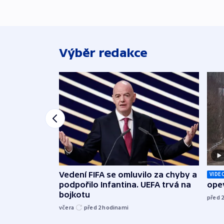
Výběr redakce
Vedení FIFA se omluvilo za chyby a
VIDE
podpořilo Infantina. UEFA trvá na
opev
bojkotu
před 
včera
před 2
hodinami