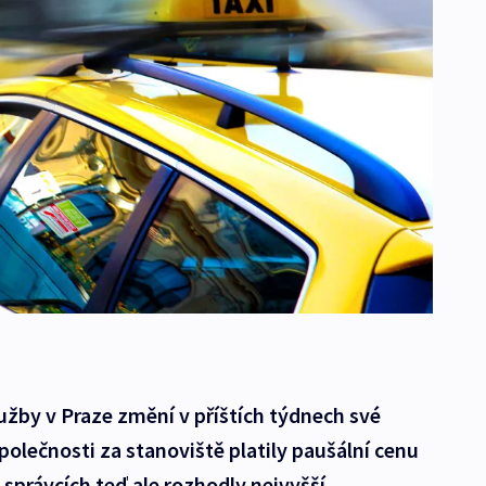
lužby v Praze změní v příštích týdnech své
polečnosti za stanoviště platily paušální cenu
 správcích teď ale rozhodly nejvyšší