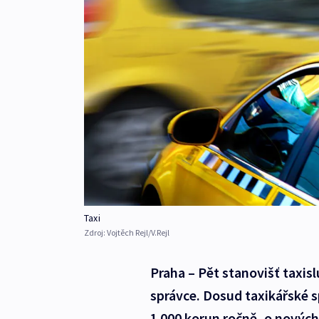
Taxi
Zdroj:
Vojtěch Rejl/V.Rejl
Praha – Pět stanovišť taxis
správce. Dosud taxikářské s
1 000 korun ročně, o nových