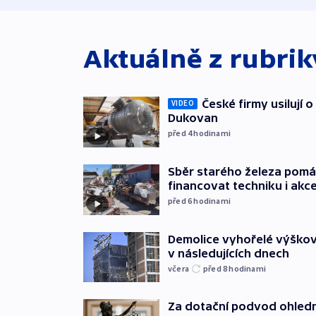
Aktuálně z rubri
České firmy usilují 
VIDEO
Dukovan
před 4
hodinami
Sběr starého železa pom
financovat techniku i akc
před 6
hodinami
Demolice vyhořelé výškov
v následujících dnech
včera
před 8
hodinami
Za dotační podvod ohled