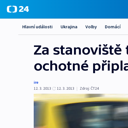
Hlavní události
Ukrajina
Volby
Domácí
Za stanoviště 
ochotné připlat
ire
12. 3. 2013
12. 3. 2013
|
Zdroj:
ČT24