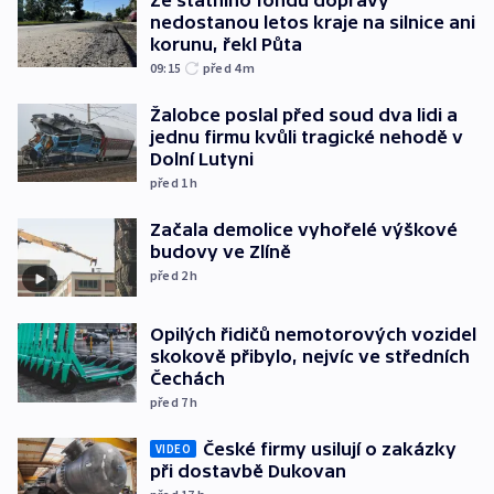
nedostanou letos kraje na silnice ani
korunu, řekl Půta
09:15
před 4
m
Žalobce poslal před soud dva lidi a
jednu firmu kvůli tragické nehodě v
Dolní Lutyni
před 1
h
Začala demolice vyhořelé výškové
budovy ve Zlíně
před 2
h
Opilých řidičů nemotorových vozidel
skokově přibylo, nejvíc ve středních
Čechách
před 7
h
České firmy usilují o zakázky
VIDEO
při dostavbě Dukovan