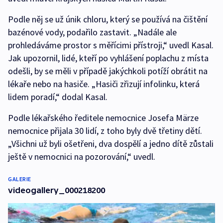
Podle něj se už únik chloru, který se používá na čištění
bazénové vody, podařilo zastavit. „Nadále ale
prohledáváme prostor s měřícimi přístroji,“ uvedl Kasal.
Jak upozornil, lidé, kteří po vyhlášení poplachu z místa
odešli, by se měli v případě jakýchkoli potíží obrátit na
lékaře nebo na hasiče. „Hasiči zřizují infolinku, která
lidem poradí,“ dodal Kasal.
Podle lékařského ředitele nemocnice Josefa Märze
nemocnice přijala 30 lidí, z toho byly dvě třetiny dětí.
„Všichni už byli ošetřeni, dva dospělí a jedno dítě zůstali
ještě v nemocnici na pozorování,“ uvedl.
GALERIE
videogallery_000218200