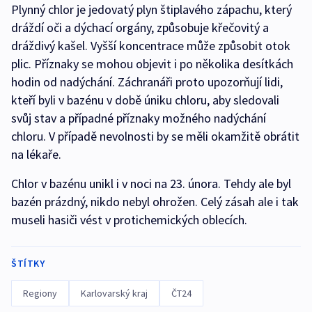
Plynný chlor je jedovatý plyn štiplavého zápachu, který
dráždí oči a dýchací orgány, způsobuje křečovitý a
dráždivý kašel. Vyšší koncentrace může způsobit otok
plic. Příznaky se mohou objevit i po několika desítkách
hodin od nadýchání. Záchranáři proto upozorňují lidi,
kteří byli v bazénu v době úniku chloru, aby sledovali
svůj stav a případné příznaky možného nadýchání
chloru. V případě nevolnosti by se měli okamžitě obrátit
na lékaře.
Chlor v bazénu unikl i v noci na 23. února. Tehdy ale byl
bazén prázdný, nikdo nebyl ohrožen. Celý zásah ale i tak
museli hasiči vést v protichemických oblecích.
ŠTÍTKY
Regiony
Karlovarský kraj
ČT24