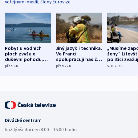
veřejnými médii, členy Eurovize.
Pobyt u vodních
Jiný jazyk i technika.
„Musíme zapo
ploch zvyšuje
Ve Francii
ženy.“ Litevšt
duševní pohodu,
spolupracují hasiči z
politici zvažuj
ukázala
různých zemí
dohodu o
před 6
h
před 22
h
5. 8. 2026
mezinárodní studie
demografii
Divácké centrum
každý všední den:
8:00—16:00 hodin