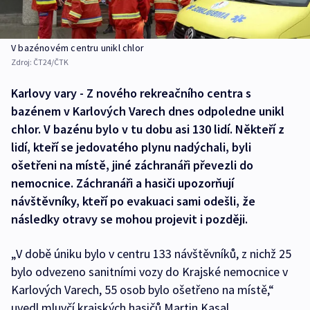
V bazénovém centru unikl chlor
Zdroj:
ČT24/ČTK
Karlovy vary - Z nového rekreačního centra s
bazénem v Karlových Varech dnes odpoledne unikl
chlor. V bazénu bylo v tu dobu asi 130 lidí. Někteří z
lidí, kteří se jedovatého plynu nadýchali, byli
ošetřeni na místě, jiné záchranáři převezli do
nemocnice. Záchranáři a hasiči upozorňují
návštěvníky, kteří po evakuaci sami odešli, že
následky otravy se mohou projevit i později.
„V době úniku bylo v centru 133 návštěvníků, z nichž 25
bylo odvezeno sanitními vozy do Krajské nemocnice v
Karlových Varech, 55 osob bylo ošetřeno na místě,“
uvedl mluvčí krajských hasičů Martin Kasal.