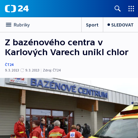
Sport
SLEDOVAT
Rubriky
Z bazénového centra v
Karlových Varech unikl chlor
ČT24
9. 3. 2013
9. 3. 2013
|
Zdroj:
ČT24