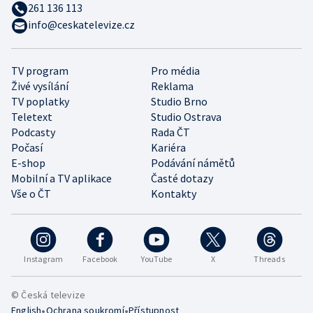
261 136 113
info@ceskatelevize.cz
TV program
Pro média
Živé vysílání
Reklama
TV poplatky
Studio Brno
Teletext
Studio Ostrava
Podcasty
Rada ČT
Počasí
Kariéra
E-shop
Podávání námětů
Mobilní a TV aplikace
Časté dotazy
Vše o ČT
Kontakty
Instagram
Facebook
YouTube
X
Threads
© Česká televize
•
•
English
Ochrana soukromí
Přístupnost