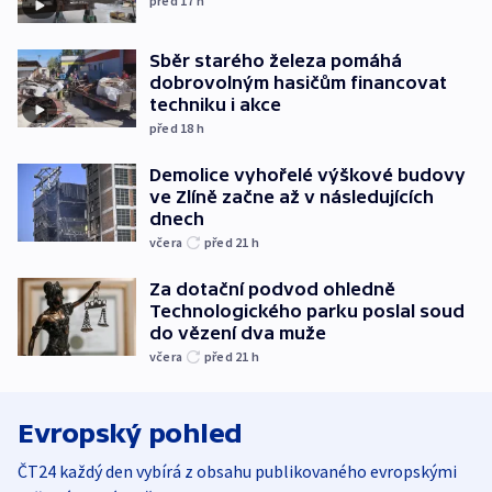
před 17
h
Sběr starého železa pomáhá
dobrovolným hasičům financovat
techniku i akce
před 18
h
Demolice vyhořelé výškové budovy
ve Zlíně začne až v následujících
dnech
včera
před 21
h
Za dotační podvod ohledně
Technologického parku poslal soud
do vězení dva muže
včera
před 21
h
Evropský pohled
ČT24 každý den vybírá z obsahu publikovaného evropskými