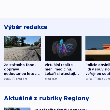
Výběr redakce
Ze státního fondu
Virtuální realita
Policie obvini
dopravy
mění medicínu.
lidí v souvislo
nedostanou letos
Lékaři si otestují
veřejnou sout
kraje na silnice ani
každý řez, říká
Správy železn
09:15
před 4
m
před 26
m
13:08
před 30
korunu, řekl Půta
český expert
Aktuálně z rubriky
Regiony
Ze státního fondu dopravy