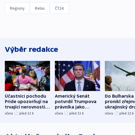
Regiony
Relax
ČT24
Výběr redakce
Účastníci pochodu
Americký Senát
Do Bulharska
Pride upozorňují na
potvrdil Trumpova
pronikl zřejm
trvající nerovnosti i
právníka jako
ukrajinský dr
společenskou
ministra
explodoval k
včera
před 11
h
včera
před 11
h
včera
před 12
h
atmosféru
spravedlnosti
od plynovod