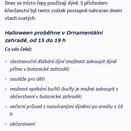
Dnes se místo řepy používají dýně. S příchodem
křesťanství byl tento svátek postupně nahrazen dnem
všech svatých.
Halloween proběhne v Ornamentální
zahradě, od 15 do 19 h
Co vás čeká:
vlastnoruční dlabání dýní (možnost zakoupit dýně
přímo v botanické zahradě)
soutěže pro děti
možnost opékání buřtů (buřty je možné zakoupit v
občerstvení v botanické zahradě)
večerní průvod s rozsvícenými dýněmi po areálu v 18
h
občerstvení