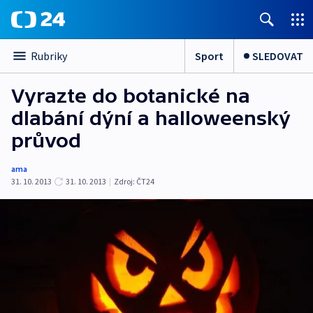
Sport
SLEDOVAT
Rubriky
Vyrazte do botanické na
dlabání dýní a halloweenský
průvod
ama
31. 10. 2013
31. 10. 2013
|
Zdroj:
ČT24