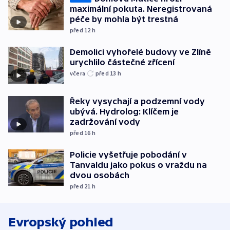
maximální pokuta. Neregistrovaná
péče by mohla být trestná
před 12
h
Demolici vyhořelé budovy ve Zlíně
urychlilo částečné zřícení
včera
před 13
h
Řeky vysychají a podzemní vody
ubývá. Hydrolog: Klíčem je
zadržování vody
před 16
h
Policie vyšetřuje pobodání v
Tanvaldu jako pokus o vraždu na
dvou osobách
před 21
h
Evropský pohled