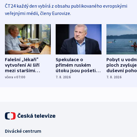
ČT24 každý den vybírá z obsahu publikovaného evropskými
veřejnými médii, členy Eurovize.
Falešní „lékaři“
Spekulace o
Pobyt u vodn
vytvoření AI šíří
přímém ruském
ploch zvyšuje
mezi staršími
útoku jsou pošetilé,
duševní poho
Poláky nebezpečné
míní estonský
ukázala
včera v 07:00
7. 8. 2026
7. 8. 2026
zdravotní rady
bezpečnostní
mezinárodní 
expert
Divácké centrum