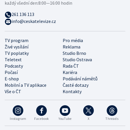
každý všední den:
8:00—16:00 hodin
261 136 113
info@ceskatelevize.cz
TV program
Pro média
Živé vysílání
Reklama
TV poplatky
Studio Brno
Teletext
Studio Ostrava
Podcasty
Rada ČT
Počasí
Kariéra
E-shop
Podávání námětů
Mobilní a TV aplikace
Časté dotazy
Vše o ČT
Kontakty
Instagram
Facebook
YouTube
X
Threads