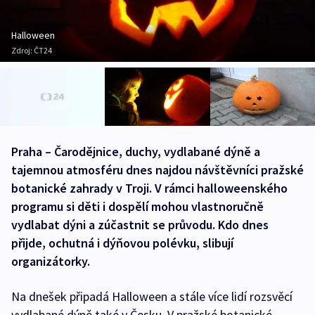
Halloween
Zdroj:
ČT24
Praha – Čarodějnice, duchy, vydlabané dýně a
tajemnou atmosféru dnes najdou návštěvníci pražské
botanické zahrady v Troji. V rámci halloweenského
programu si děti i dospělí mohou vlastnoručně
vydlabat dýni a zúčastnit se průvodu. Kdo dnes
přijde, ochutná i dýňovou polévku, slibují
organizátorky.
Na dnešek připadá Halloween a stále více lidí rozsvěcí
vydlabané dýně také v Česku. V pražské botanické