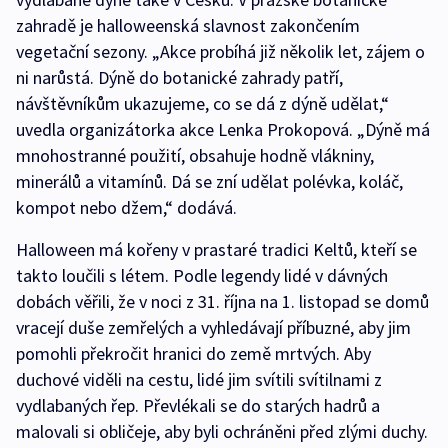
zahradě je halloweenská slavnost zakončením
vegetační sezony. „Akce probíhá již několik let, zájem o
ni narůstá. Dýně do botanické zahrady patří,
návštěvníkům ukazujeme, co se dá z dýně udělat,“
uvedla organizátorka akce Lenka Prokopová. „Dýně má
mnohostranné použití, obsahuje hodně vlákniny,
minerálů a vitamínů. Dá se zní udělat polévka, koláč,
kompot nebo džem,“ dodává.
Halloween má kořeny v prastaré tradici Keltů, kteří se
takto loučili s létem. Podle legendy lidé v dávných
dobách věřili, že v noci z 31. října na 1. listopad se domů
vracejí duše zemřelých a vyhledávají příbuzné, aby jim
pomohli překročit hranici do země mrtvých. Aby
duchové viděli na cestu, lidé jim svítili svítilnami z
vydlabaných řep. Převlékali se do starých hadrů a
malovali si obličeje, aby byli ochráněni před zlými duchy.