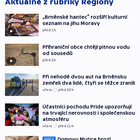
Aktuálně z rubriky
Regiony
„Brněnské hantec“ rozšíří kulturní
seznam na jihu Moravy
před 1
h
Příhraniční obce chtějí pitnou vodu
od sousedů
před 2
h
Při nehodě dvou aut na Brněnsku
zemřeli dva lidé, čtyři se těžce zranili
včera
před 10
h
Účastníci pochodu Pride upozorňují
na trvající nerovnosti i společenskou
atmosféru
včera
před 11
h
Domovu Mutice hrozí
VIDEO