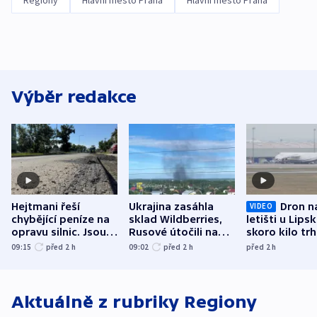
Regiony
Hlavní město Praha
Hlavní město Praha
Výběr redakce
Hejtmani řeší
Ukrajina zasáhla
Dron n
VIDEO
chybějící peníze na
sklad Wildberries,
letišti u Lips
opravu silnic. Jsou
Rusové útočili na
skoro kilo trh
nenárokové, namítá
trh, hasiče či
indicie ukazuj
09:15
před 2
h
09:02
před 2
h
před 2
h
ministerstvo
stadion
Rusko
Aktuálně z rubriky
Regiony