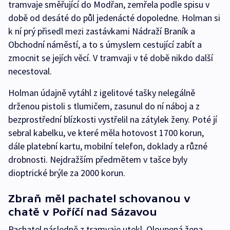
tramvaje směřující do Modřan, zemřela podle spisu v
době od desáté do půl jedenácté dopoledne. Holman si
k ní prý přisedl mezi zastávkami Nádraží Braník a
Obchodní náměstí, a to s úmyslem cestující zabít a
zmocnit se jejích věcí. V tramvaji v té době nikdo další
necestoval.
Holman údajně vytáhl z igelitové tašky nelegálně
drženou pistoli s tlumičem, zasunul do ní náboj a z
bezprostřední blízkosti vystřelil na zátylek ženy. Poté jí
sebral kabelku, ve které měla hotovost 1700 korun,
dále platební kartu, mobilní telefon, doklady a různé
drobnosti. Nejdražším předmětem v tašce byly
dioptrické brýle za 2000 korun.
Zbraň měl pachatel schovanou v
chatě v Poříčí nad Sázavou
Pachatel následně z tramvaje utekl. Oloupená žena