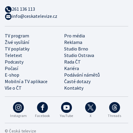
261 136 113
info@ceskatelevize.cz
TV program
Pro média
Živé vysílání
Reklama
TV poplatky
Studio Brno
Teletext
Studio Ostrava
Podcasty
Rada ČT
Počasí
Kariéra
E-shop
Podávání námětů
Mobilní a TV aplikace
Časté dotazy
Vše o ČT
Kontakty
Instagram
Facebook
YouTube
X
Threads
© Česká televize