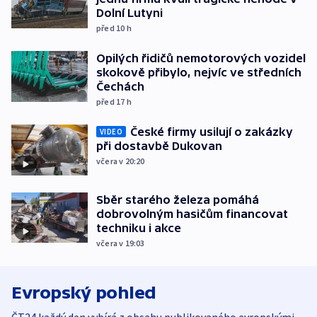
Dolní Lutyni
před 10
h
Opilých řidičů nemotorových vozidel
skokově přibylo, nejvíc ve středních
Čechách
před 17
h
České firmy usilují o zakázky
VIDEO
při dostavbě Dukovan
včera v 20:20
Sběr starého železa pomáhá
dobrovolným hasičům financovat
techniku i akce
včera v 19:03
Evropský pohled
ČT24 každý den vybírá z obsahu publikovaného evropskými