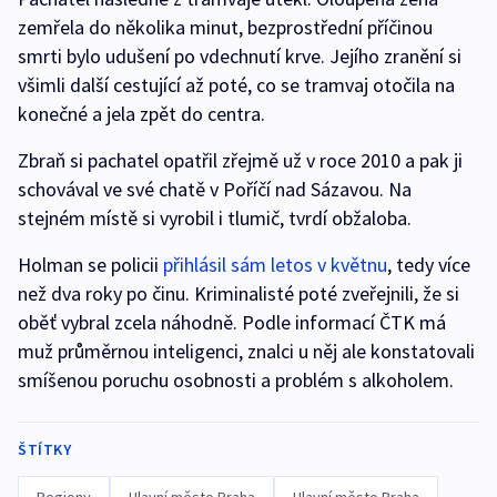
zemřela do několika minut, bezprostřední příčinou
smrti bylo udušení po vdechnutí krve. Jejího zranění si
všimli další cestující až poté, co se tramvaj otočila na
konečné a jela zpět do centra.
Zbraň si pachatel opatřil zřejmě už v roce 2010 a pak ji
schovával ve své chatě v Poříčí nad Sázavou. Na
stejném místě si vyrobil i tlumič, tvrdí obžaloba.
Holman se policii
přihlásil sám letos v květnu
, tedy více
než dva roky po činu. Kriminalisté poté zveřejnili, že si
oběť vybral zcela náhodně. Podle informací ČTK má
muž průměrnou inteligenci, znalci u něj ale konstatovali
smíšenou poruchu osobnosti a problém s alkoholem.
ŠTÍTKY