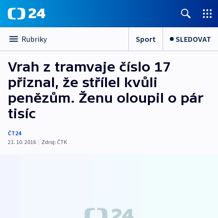
Sport
SLEDOVAT
Rubriky
Vrah z tramvaje číslo 17
přiznal, že střílel kvůli
penězům. Ženu oloupil o pár
tisíc
ČT24
21. 10. 2016
|
Zdroj:
ČTK