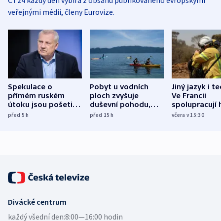
veřejnými médii, členy Eurovize.
Spekulace o
Pobyt u vodních
Jiný jazyk i t
přímém ruském
ploch zvyšuje
Ve Francii
útoku jsou pošetilé,
duševní pohodu,
spolupracují h
míní estonský
ukázala
různých zemí
před 5
h
před 15
h
včera v 15:30
bezpečnostní
mezinárodní studie
expert
Divácké centrum
každý všední den:
8:00—16:00 hodin