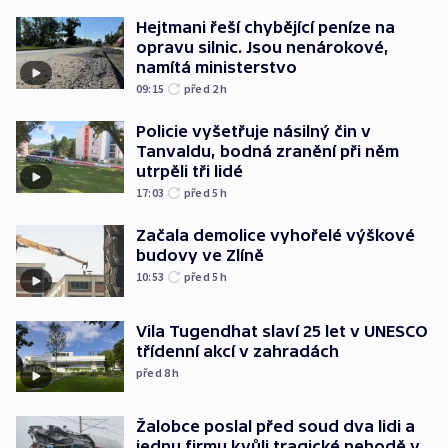
Hejtmani řeší chybějící peníze na
opravu silnic. Jsou nenárokové,
namítá ministerstvo
09:15
před 2
h
Policie vyšetřuje násilný čin v
Tanvaldu, bodná zranění při něm
utrpěli tři lidé
17:03
před 5
h
Začala demolice vyhořelé výškové
budovy ve Zlíně
10:53
před 5
h
Vila Tugendhat slaví 25 let v UNESCO
třídenní akcí v zahradách
před 8
h
Žalobce poslal před soud dva lidi a
jednu firmu kvůli tragické nehodě v