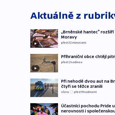
Aktuálně z rubri
„Brněnské hantec“ rozšíří 
Moravy
před 32
minutami
Příhraniční obce chtějí p
před 1
hodinou
Při nehodě dvou aut na Br
čtyři se těžce zranili
včera
před 9
hodinami
Účastníci pochodu Pride up
nerovnosti i společensko