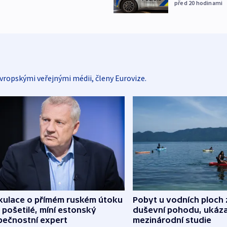
před 20
hodinami
vropskými veřejnými médii, členy Eurovize.
kulace o přímém ruském útoku
Pobyt u vodních ploch 
 pošetilé, míní estonský
duševní pohodu, ukáza
pečnostní expert
mezinárodní studie