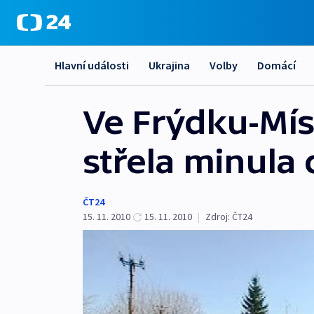
Hlavní události
Ukrajina
Volby
Domácí
Ve Frýdku-Mís
střela minula 
ČT24
15. 11. 2010
15. 11. 2010
|
Zdroj:
ČT24