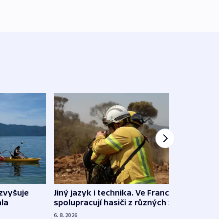
Jiný jazyk i technika. Ve Francii
zvyšuje
„Musí
spolupracují hasiči z různých zemí
la
polit
demo
6. 8. 2026