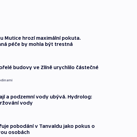
 Mutice hrozí maximální pokuta.
ná péče by mohla být trestná
ořelé budovy ve Zlíně urychlilo částečné
odinami
jí a podzemní vody ubývá. Hydrolog:
držování vody
třuje pobodání v Tanvaldu jako pokus o
vou osobách