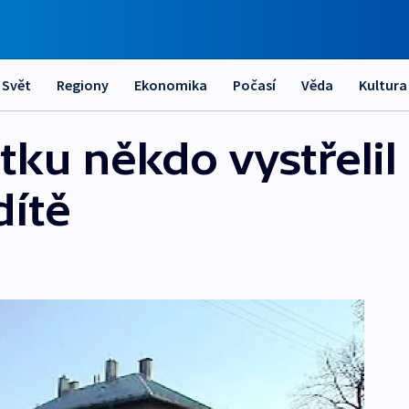
Svět
Regiony
Ekonomika
Počasí
Věda
Kultura
tku někdo vystřelil
dítě