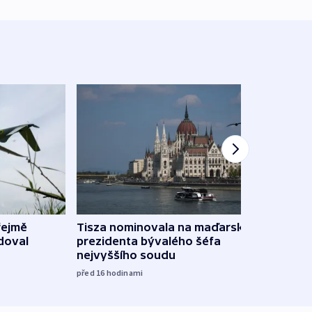
řejmě
Tisza nominovala na maďarského
Ruský
doval
prezidenta bývalého šéfa
čtyři 
nejvyššího soudu
včera
před 16
hodinami