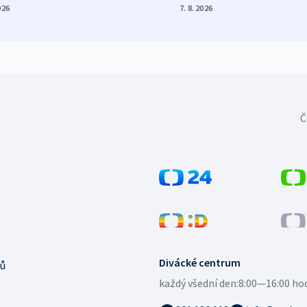
026
7. 8. 2026
Č
Divácké centrum
ů
každý všední den:
8:00—16:00 ho