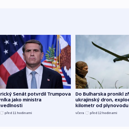
rický Senát potvrdil Trumpova
Do Bulharska pronikl z
níka jako ministra
ukrajinský dron, explo
avedlnosti
kilometr od plynovodu
před 11
hodinami
včera
před 12
hodinami