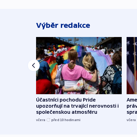
Výběr redakce
Účastníci pochodu Pride
Ame
upozorňují na trvající nerovnosti i
práv
společenskou atmosféru
spr
včera
před 10
hodinami
včera