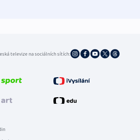
5. 8. 20
eská televize na sociálních sítích:
din