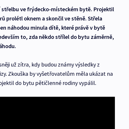
í střelbu ve frýdecko-místeckém bytě. Projektil
rů prolétl oknem a skončil ve stěně. Střela
 jen náhodou minula dítě, které právě v bytě
ředevším to, zda někdo střílel do bytu záměrně,
náhodu.
sněji už zítra, kdy budou známy výsledky z
izy. Zkouška by vyšetřovatelům měla ukázat na
jektil do bytu pětičlenné rodiny vypálil.