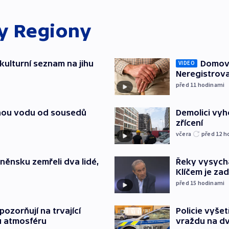
ky
Regiony
kulturní seznam na jihu
Domovu
VIDEO
Neregistrova
před 11
hodinami
itnou vodu od sousedů
Demolici vyh
zřícení
včera
před 12
h
něnsku zemřeli dva lidé,
Řeky vysycha
Klíčem je za
před 15
hodinami
ozorňují na trvající
Policie vyše
u atmosféru
vraždu na d