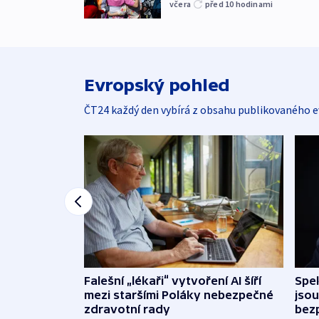
včera
před 10
hodinami
Evropský pohled
ČT24 každý den vybírá z obsahu publikovaného e
Falešní „lékaři“ vytvoření AI šíří
Spe
mezi staršími Poláky nebezpečné
jsou
zdravotní rady
bez