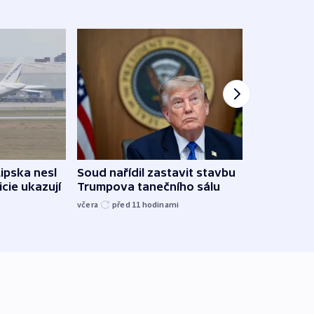
Lipska nesl
Soud nařídil zastavit stavbu
Žido
icie ukazují
Trumpova tanečního sálu
břehu
kriti
včera
před 11
hodinami
před 1