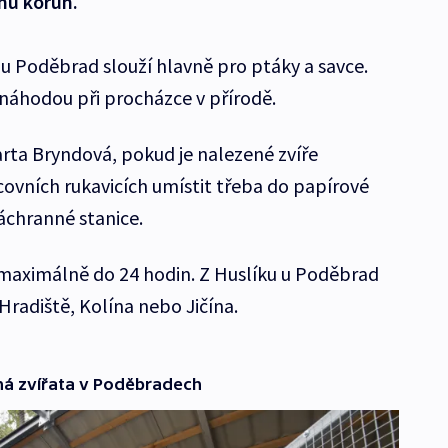
onů korun.
 u Poděbrad slouží hlavně pro ptáky a savce.
é náhodou při procházce v přírodě.
rta Bryndová, pokud je nalezené zvíře
covních rukavicích umístit třeba do papírové
áchranné stanice.
maximálně do 24 hodin. Z Huslíku u Poděbrad
Hradiště, Kolína nebo Jičína.
ná zvířata v Poděbradech