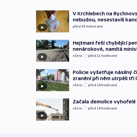
V Krchlebech na Rychnovsk
nebudou, nesestavili kan
před 10
minutami
Hejtmani řeší chybějící pen
nenárokové, namítá minis
včera
před 11
hodinami
Policie vyšetřuje násilný 
zranění při něm utrpěli tři 
včera
před 14
hodinami
Začala demolice vyhořelé
včera
před 14
hodinami