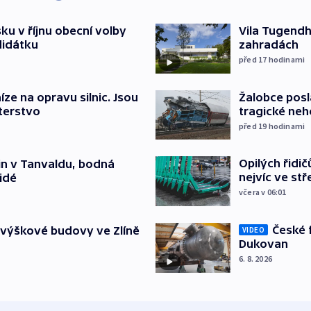
u v říjnu obecní volby
Vila Tugendha
didátku
zahradách
před 17
hodinami
íze na opravu silnic. Jsou
Žalobce posla
terstvo
tragické neh
před 19
hodinami
Opilých řidi
čin v Tanvaldu, bodná
nejvíc ve st
lidé
včera v 06:01
České 
 výškové budovy ve Zlíně
VIDEO
Dukovan
6. 8. 2026