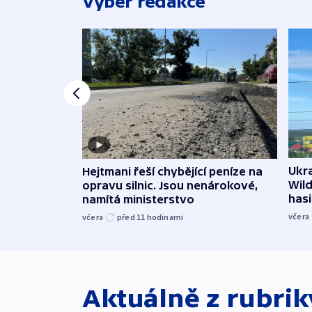
Výběr redakce
Ukra
Hejtmani řeší chybějící peníze na
Wild
opravu silnic. Jsou nenárokové,
hasi
namítá ministerstvo
včera
včera
před 11
hodinami
Aktuálně z rubri