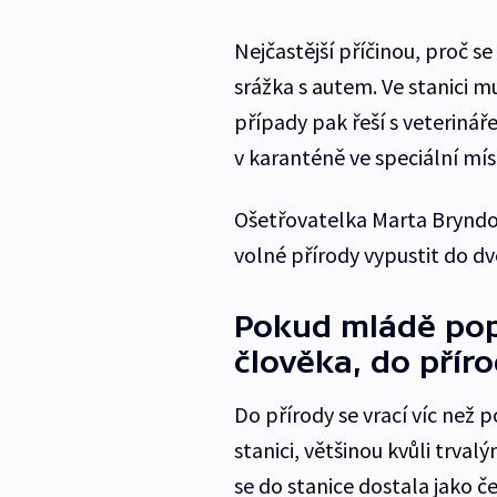
Nejčastější příčinou, proč se
srážka s autem. Ve stanici 
případy pak řeší s veterinář
v karanténě ve speciální mí
Ošetřovatelka Marta Bryndov
volné přírody vypustit do d
Pokud mládě popr
člověka, do přír
Do přírody se vrací víc než 
stanici, většinou kvůli trva
se do stanice dostala jako 