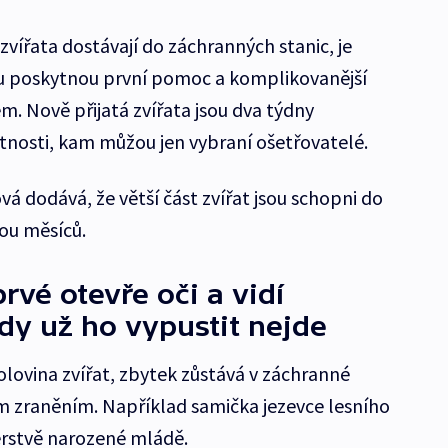
 zvířata dostávají do záchranných stanic, je
mu poskytnou první pomoc a komplikovanější
em. Nově přijatá zvířata jsou dva týdny
stnosti, kam můžou jen vybraní ošetřovatelé.
á dodává, že větší část zvířat jsou schopni do
vou měsíců.
vé otevře oči a vidí
ody už ho vypustit nejde
polovina zvířat, zbytek zůstává v záchranné
lým zraněním. Například samička jezevce lesního
čerstvě narozené mládě.