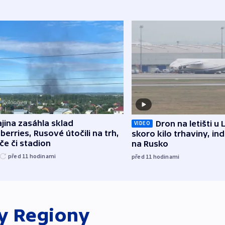
jina zasáhla sklad
Dron na letišti u 
VIDEO
berries, Rusové útočili na trh,
skoro kilo trhaviny, ind
če či stadion
na Rusko
před 11
hodinami
před 11
hodinami
ky
Regiony