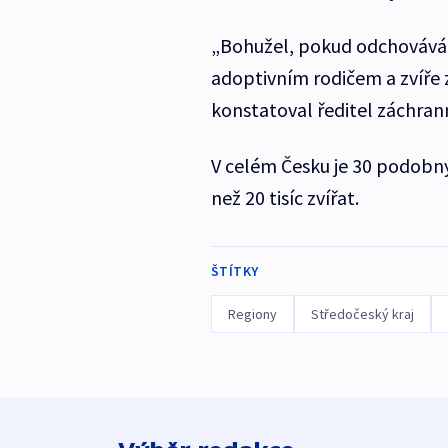
„Bohužel, pokud odchováváte
adoptivním rodičem a zvíře z
konstatoval ředitel záchran
V celém Česku je 30 podobný
než 20 tisíc zvířat.
ŠTÍTKY
Regiony
Středočeský kraj