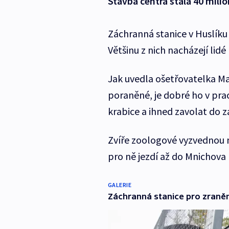
Stavba centra stála 40 mili
Záchranná stanice v Huslíku
Většinu z nich nacházejí lid
Jak uvedla ošetřovatelka Ma
poraněné, je dobré ho v pra
krabice a ihned zavolat do z
Zvíře zoologové vyzvednou 
pro ně jezdí až do Mnichova 
GALERIE
Záchranná stanice pro zraně