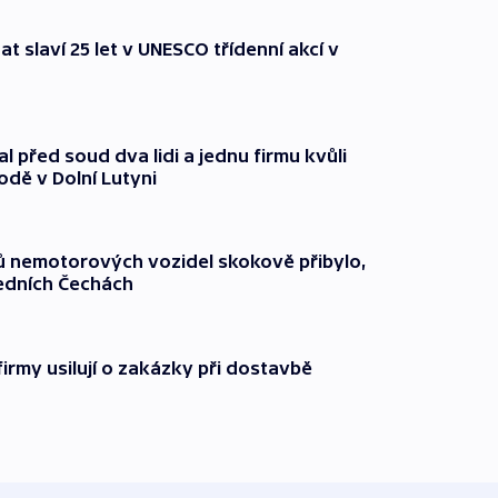
t slaví 25 let v UNESCO třídenní akcí v
l před soud dva lidi a jednu firmu kvůli
odě v Dolní Lutyni
čů nemotorových vozidel skokově přibylo,
ředních Čechách
firmy usilují o zakázky při dostavbě