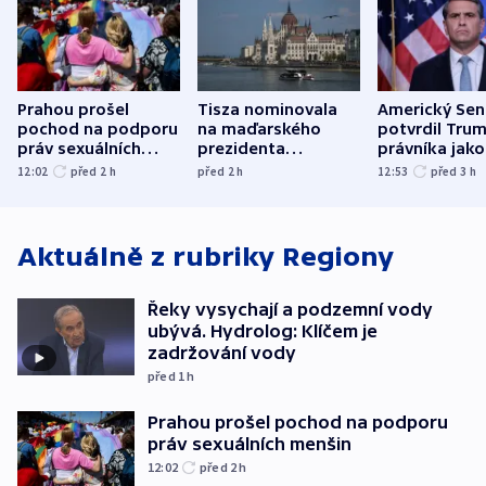
Prahou prošel
Tisza nominovala
Americký Sen
pochod na podporu
na maďarského
potvrdil Tru
práv sexuálních
prezidenta
právníka jako
menšin
bývalého šéfa
ministra
12:02
před 2
h
před 2
h
12:53
před 3
h
nejvyššího soudu
spravedlnost
Aktuálně z rubriky
Regiony
Řeky vysychají a podzemní vody
ubývá. Hydrolog: Klíčem je
zadržování vody
před 1
h
Prahou prošel pochod na podporu
práv sexuálních menšin
12:02
před 2
h