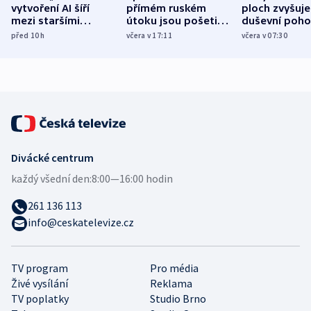
vytvoření AI šíří
přímém ruském
ploch zvyšuje
mezi staršími
útoku jsou pošetilé,
duševní poho
Poláky nebezpečné
míní estonský
ukázala
před 10
h
včera v 17:11
včera v 07:30
zdravotní rady
bezpečnostní
mezinárodní 
expert
Divácké centrum
každý všední den:
8:00—16:00 hodin
261 136 113
info@ceskatelevize.cz
TV program
Pro média
Živé vysílání
Reklama
TV poplatky
Studio Brno