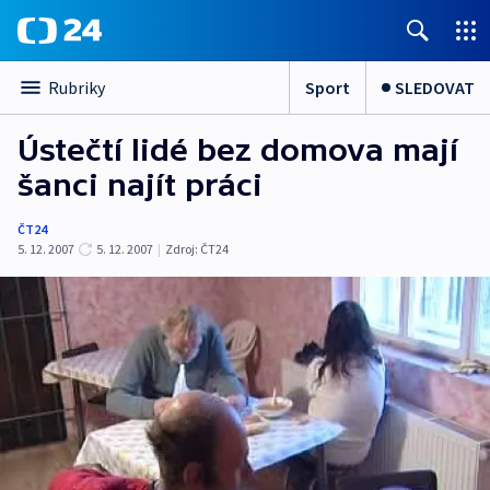
Sport
SLEDOVAT
Rubriky
Ústečtí lidé bez domova mají
šanci najít práci
ČT24
5. 12. 2007
5. 12. 2007
|
Zdroj:
ČT24