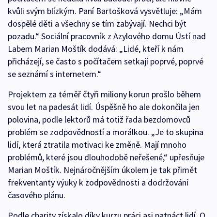
kvůli svým blízkým. Paní Bartošková vysvětluje: „Mám
dospělé děti a všechny se tím zabývají. Nechci být
pozadu.“ Sociální pracovník z Azylového domu Ústí nad
Labem Marian Moštík dodává: „Lidé, kteří k nám
přicházejí, se často s počítačem setkají poprvé, poprvé
se seznámí s internetem.“
Projektem za téměř čtyři miliony korun prošlo během
svou let na padesát lidí. Úspěšně ho ale dokončila jen
polovina, podle lektorů má totiž řada bezdomovců
problém se zodpovědností a morálkou. „Je to skupina
lidí, která ztratila motivaci ke změně. Mají mnoho
problémů, které jsou dlouhodobě neřešené,“ upřesňuje
Marian Moštík. Nejnáročnějším úkolem je tak přimět
frekventanty výuky k zodpovědnosti a dodržování
časového plánu.
Podle charity získalo díky kurzu práci asi patnáct lidí. O