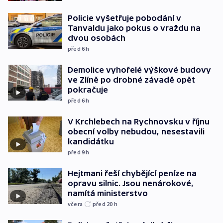
Policie vyšetřuje pobodání v
Tanvaldu jako pokus o vraždu na
dvou osobách
před 6
h
Demolice vyhořelé výškové budovy
ve Zlíně po drobné závadě opět
pokračuje
před 6
h
V Krchlebech na Rychnovsku v říjnu
obecní volby nebudou, nesestavili
kandidátku
před 9
h
Hejtmani řeší chybějící peníze na
opravu silnic. Jsou nenárokové,
namítá ministerstvo
včera
před 20
h