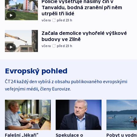
Policie vyšetřuje násilný čin v
Tanvaldu, bodná zranění při něm
utrpěli tři lidé
včera
před 23
h
Začala demolice vyhořelé výškové
budovy ve Zlíně
včera
před 23
h
Evropský pohled
ČT24 každý den vybírá z obsahu publikovaného evropskými
veřejnými médii, členy Eurovize.
Falešní „lékaři“
Spekulace o
Pobyt u vodn