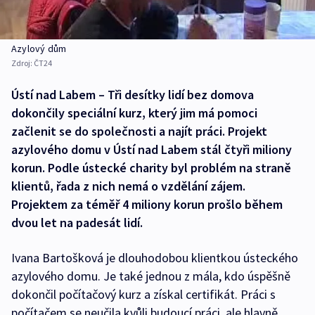
Azylový dům
Zdroj:
ČT24
Ústí nad Labem – Tři desítky lidí bez domova
dokončily speciální kurz, který jim má pomoci
začlenit se do společnosti a najít práci. Projekt
azylového domu v Ústí nad Labem stál čtyři miliony
korun. Podle ústecké charity byl problém na straně
klientů, řada z nich nemá o vzdělání zájem.
Projektem za téměř 4 miliony korun prošlo během
dvou let na padesát lidí.
Ivana Bartošková je dlouhodobou klientkou ústeckého
azylového domu. Je také jednou z mála, kdo úspěšně
dokončil počítačový kurz a získal certifikát. Práci s
počítačem se neučila kvůli budoucí práci, ale hlavně