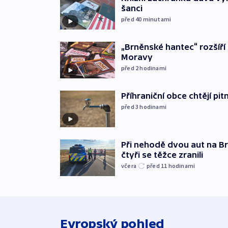
šanci
před 40
minutami
„Brněnské hantec“ rozšíří 
Moravy
před 2
hodinami
Příhraniční obce chtějí p
před 3
hodinami
Při nehodě dvou aut na Br
čtyři se těžce zranili
včera
před 11
hodinami
Evropský pohled