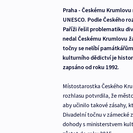
Praha - Českému Krumlovu 
UNESCO. Podle Českého roz
Paříži řešil problematiku d
nedal Českému Krumlovu žád
točny se nelíbí památkářů
kulturního dědictví je his
zapsáno od roku 1992.
Místostarostka Českého Kr
rozhlasu potvrdila, že měs
aby učinilo takové zásahy, 
Divadelní točnu v zámecké z
dohody s ministerstvem kult