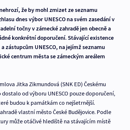
nehrozí, že by mohl zmizet ze seznamu
hlasu dnes výbor UNESCO na svém zasedání v
ivadelní točny v zámecké zahradě jen obecně a
né konkrétní doporučení. Stávající existence
m a zástupcům UNESCO, na jejímž seznamu
torické centrum města se zámeckým areálem
umlova Jitka Zikmundová (SNK ED) Českému
to dostalo od výboru UNESCO pouze doporučení,
které budou k památkám co nejšetrnější.
ahradě vlastní město České Budějovice. Podle
ury může otáčivé hlediště na stávajícím místě