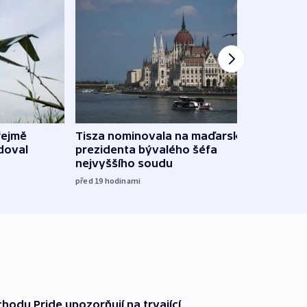
řejmě
Tisza nominovala na maďarského
Ruský
doval
prezidenta bývalého šéfa
čtyři 
nejvyššího soudu
včera
před 19
hodinami
chodu Pride upozorňují na trvající