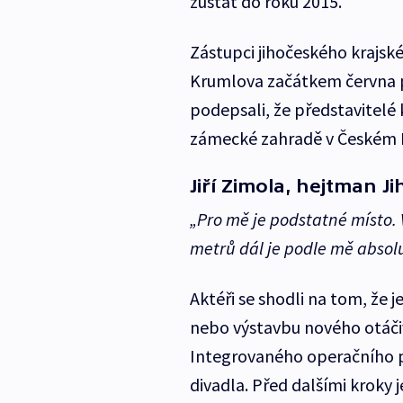
zůstat do roku 2015.
Zástupci jihočeského krajsk
Krumlova začátkem června p
podepsali, že představitelé 
zámecké zahradě v Českém 
Jiří Zimola, hejtman J
„Pro mě je podstatné místo. 
metrů dál je podle mě absol
Aktéři se shodli na tom, že 
nebo výstavbu nového otáčiv
Integrovaného operačního 
divadla. Před dalšími kroky