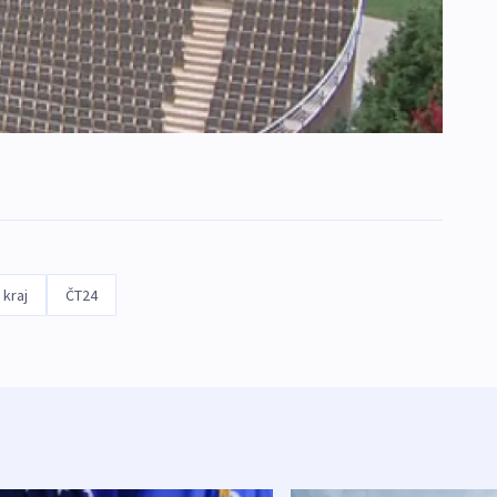
 kraj
ČT24