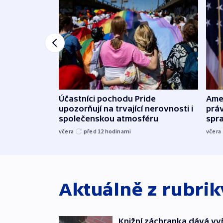
Účastníci pochodu Pride
Ame
upozorňují na trvající nerovnosti i
práv
společenskou atmosféru
spr
včera
před 12
hodinami
včera
Aktuálně z rubri
Knižní záchranka dává v