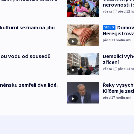
nerovnosti i
včera
před 12
h
kulturní seznam na jihu
Domovu
VIDEO
Neregistrova
před 13
hodinami
itnou vodu od sousedů
Demolici vyh
zřícení
včera
před 14
h
něnsku zemřeli dva lidé,
Řeky vysycha
Klíčem je za
před 17
hodinami