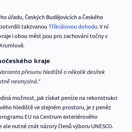
ého úřadu, Českých Budějovicích a Českého
otvrdili takzvanou
Tříkrálovou dohodu
. V ní
kraje i obou měst jsou pro zachování točny v
Krumlově.
ihočeského kraje
Varianta přesunu hlediště o několik desítek
utně nesmyslná.“
jediná možnost, jak získat peníze na rekonstrukci
ého hlediště ve stejném prostoru, je z peněz
programu EU na Centrum exteriérového
 je ale nutné znát názory členů výboru UNESCO.