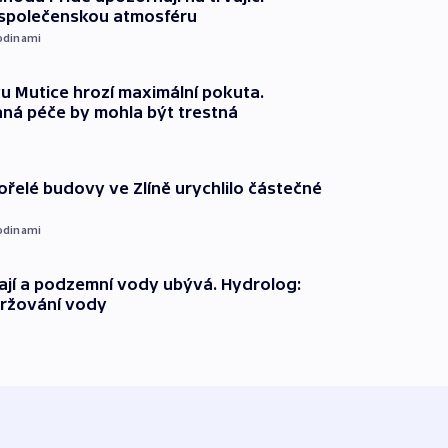
 společenskou atmosféru
odinami
 Mutice hrozí maximální pokuta.
ná péče by mohla být trestná
ořelé budovy ve Zlíně urychlilo částečné
odinami
jí a podzemní vody ubývá. Hydrolog:
držování vody