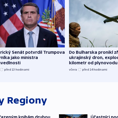
rický Senát potvrdil Trumpova
Do Bulharska pronikl z
níka jako ministra
ukrajinský dron, explo
avedlnosti
kilometr od plynovodu
před 13
hodinami
včera
před 14
hodinami
ky
Regiony
yřazeným knihám druhou
Účastníci po