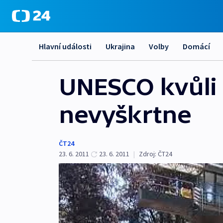
Hlavní události
Ukrajina
Volby
Domácí
UNESCO kvůli
nevyškrtne
ČT24
23. 6. 2011
23. 6. 2011
|
Zdroj:
ČT24