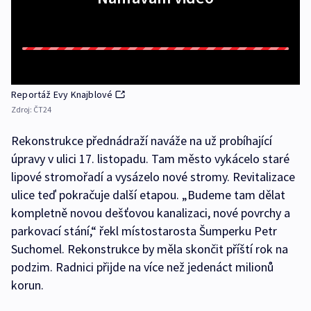
Reportáž Evy Knajblové
Zdroj:
ČT24
Rekonstrukce přednádraží naváže na už probíhající
úpravy v ulici 17. listopadu. Tam město vykácelo staré
lipové stromořadí a vysázelo nové stromy. Revitalizace
ulice teď pokračuje další etapou. „Budeme tam dělat
kompletně novou dešťovou kanalizaci, nové povrchy a
parkovací stání,“ řekl místostarosta Šumperku Petr
Suchomel. Rekonstrukce by měla skončit příští rok na
podzim. Radnici přijde na více než jedenáct milionů
korun.