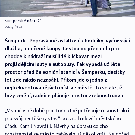
Šumperské nádraží
Zdroj:
ČT24
Šumperk - Popraskané asfaltové chodníky, vyčnívající
dlažba, poničené lampy. Cestou od přechodu pro
chodce k nádraží musí lidé kličkovat mezi
projíždějícími auty a autobusy. Tak vypadá už léta
prostor před železniční stanicí v Šumperku, desítky
let zde nikdo nezasáhl. Přitom jde o jedno z
nejfrekventovanějších míst ve městě. To se ale již
brzy změní, radnice plánuje prostor zrekonstruovat.
„V současné době prostor nutně potřebuje rekonstrukci
pro svůj neutěšený stav,“ potvrdil mluvčí městského
úřadu Kamil Navrátil. Návrhy na úpravu celého
prostranství se město zabývalo už několikrát. Na pořad