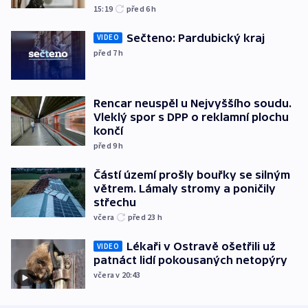
15:19
před 6
h
Sečteno: Pardubický kraj
VIDEO
před 7
h
Rencar neuspěl u Nejvyššího soudu.
Vleklý spor s DPP o reklamní plochu
končí
před 9
h
Částí území prošly bouřky se silným
větrem. Lámaly stromy a poničily
střechu
včera
před 23
h
Lékaři v Ostravě ošetřili už
VIDEO
patnáct lidí pokousaných netopýry
včera v 20:43