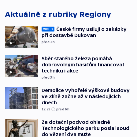
exploze
Aktuálně z rubriky
Regiony
České firmy usilují o zakázky
VIDEO
při dostavbě Dukovan
před 2
h
Sběr starého železa pomáhá
dobrovolným hasičům financovat
techniku i akce
před 3
h
Demolice vyhořelé výškové budovy
ve Zlíně začne až v následujících
dnech
12:29
před 6
h
Za dotační podvod ohledně
Technologického parku poslal soud
do vězení dva muže