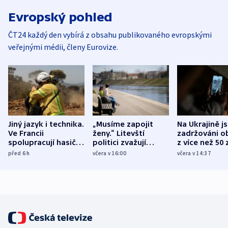
Evropský pohled
ČT24 každý den vybírá z obsahu publikovaného evropskými
veřejnými médii, členy Eurovize.
Jiný jazyk i technika.
„Musíme zapojit
Na Ukrajině j
Ve Francii
ženy.“ Litevští
zadržováni o
spolupracují hasiči z
politici zvažují
z více než 50 
různých zemí
dohodu o
Bojovali na s
před 6
h
včera v 16:00
včera v 14:37
demografii
Ruska