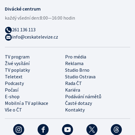
Divácké centrum
každý všední den:
8:00—16:00 hodin
261 136 113
info@ceskatelevize.cz
TV program
Pro média
Živé vysílání
Reklama
TV poplatky
Studio Brno
Teletext
Studio Ostrava
Podcasty
Rada ČT
Počasí
Kariéra
E-shop
Podávání námětů
Mobilní a TV aplikace
Časté dotazy
Vše o ČT
Kontakty