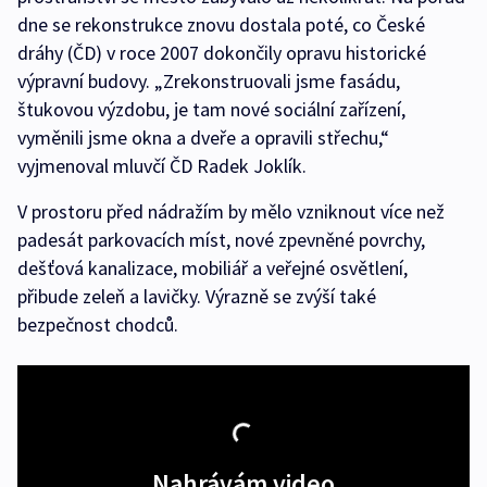
dne se rekonstrukce znovu dostala poté, co České
dráhy (ČD) v roce 2007 dokončily opravu historické
výpravní budovy. „Zrekonstruovali jsme fasádu,
štukovou výzdobu, je tam nové sociální zařízení,
vyměnili jsme okna a dveře a opravili střechu,“
vyjmenoval mluvčí ČD Radek Joklík.
V prostoru před nádražím by mělo vzniknout více než
padesát parkovacích míst, nové zpevněné povrchy,
dešťová kanalizace, mobiliář a veřejné osvětlení,
přibude zeleň a lavičky. Výrazně se zvýší také
bezpečnost chodců.
Nahrávám video