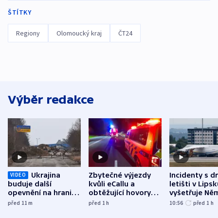
ŠTÍTKY
Regiony
Olomoucký kraj
ČT24
Výběr redakce
Ukrajina
Zbytečné výjezdy
Incidenty s d
VIDEO
buduje další
kvůli eCallu a
letišti v Lips
opevnění na hranici
obtěžující hovory
vyšetřuje Ně
s Běloruskem
zdržují záchranáře
jako úmyslný
před 11
m
před 1
h
10:56
před 1
h
o způsobení