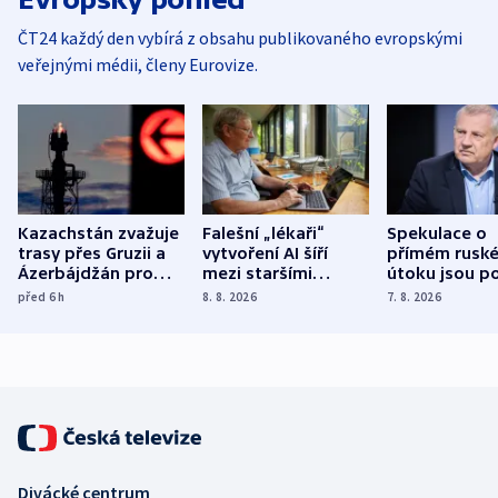
ČT24 každý den vybírá z obsahu publikovaného evropskými
veřejnými médii, členy Eurovize.
Kazachstán zvažuje
Falešní „lékaři“
Spekulace o
trasy přes Gruzii a
vytvoření AI šíří
přímém rusk
Ázerbájdžán pro
mezi staršími
útoku jsou po
vývoz ropy do
Poláky nebezpečné
míní estonsk
před 6
h
8. 8. 2026
7. 8. 2026
Evropy
zdravotní rady
bezpečnostn
expert
Divácké centrum