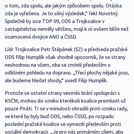
o tom, zda spolu, ale jakým způsobem spolu. Otázka
zda je vyřešena. Je to silný výsledek,“ řekl Novotný.
Společně by sice TOP 09, ODS a Trojkoalice v
zastupitelstvu neměly většinu, mají k ní ovšem blíže než
osamocená dvojice ANO a ČSSD.
Lídr Trojkoalice Petr Štěpánek (SZ) a předseda pražské
ODS Filip Humplík však shodně upozornili, že se strany
neshodnou na všem, oba se zmínili především o
odlišném pohledu na dopravu. „Třecí plochy nějaké jsou,
ale budeme hledat shody,“ uvedl Filip Humplík.
Protože se ostatní strany vesměs brání spolupráci s
KSČM, mohou do vzniku kterékoli koalice promluvit už
pouze Piráti. Ti se v minulosti ohradili proti vzniku rady,
ve které by byly buď ODS, nebo ČSSD, po rozpadu
poslední pražské koalice se vymezili především proti
sociální demokracii. „Je pro nás primárním cílem, aby