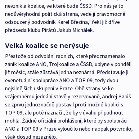
nevznikla koalice, ve které bude ČSSD. Pro nás je to
nedůvěryhodná politická strana, vede ji pravomocně
odsouzený podvodník Karel Březina,“ řekl již dříve
předseda klubu Pirátů Jakub Michálek.
Velká koalice se nerýsuje
Přestože od odvolání radních, které předznamenalo
zánik koalice ANO, Trojkoalice a ČSSD, uplyne v pondělí
již měsíc, stále zůstává jedna neznámá. Představuje ji
evenetuální spolupráce ANO a TOP 09, tedy dvou
nejsilnějších uskupení v Praze. Obě strany se ke
vzájemnému jednání stavěly rezervovaně, Andrej Babiš
se zprvu jednoznačně postavil proti možné koalici s
TOP 09, ale poté naznačil, že by v úvahu připadnout
mohla. Žádné oficiální prohlášení, které by spolupráci
ANO a TOP 09 v Praze vyloučilo nebo naopak potvrdilo,
však dosud nezaznělo.