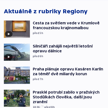
WHO
Aktuálně z rubriky
Regiony
Cesta za světlem vede v Krumlově
francouzskou krajinomalbou
před 5
h
Silničáři zahájili největší letošní
opravu dálnice
před 6
h
Praha plánuje opravu Kasáren Karlín
za téměř dvě miliardy korun
před 7
h
Prasklé potrubí zabilo v pražských
Stodůlkách člověka, další jsou
zranění
10:36
před 8
h