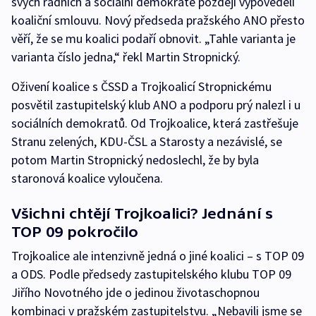
svých radních a sociální demokraté později vypověděli
koaliční smlouvu. Nový předseda pražského ANO přesto
věří, že se mu koalici podaří obnovit. „Tahle varianta je
varianta číslo jedna,“ řekl Martin Stropnický.
Oživení koalice s ČSSD a Trojkoalicí Stropnickému
posvětil zastupitelský klub ANO a podporu prý nalezl i u
sociálních demokratů. Od Trojkoalice, která zastřešuje
Stranu zelených, KDU-ČSL a Starosty a nezávislé, se
potom Martin Stropnický nedoslechl, že by byla
staronová koalice vyloučena.
Všichni chtějí Trojkoalici? Jednání s
TOP 09 pokročilo
Trojkoalice ale intenzivně jedná o jiné koalici – s TOP 09
a ODS. Podle předsedy zastupitelského klubu TOP 09
Jiřího Novotného jde o jedinou životaschopnou
kombinaci v pražském zastupitelstvu. „Nebavili jsme se