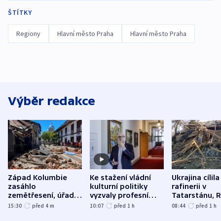
ŠTÍTKY
Regiony
Hlavní město Praha
Hlavní město Praha
Výběr redakce
Západ Kolumbie
Ke stažení vládní
Ukrajina cílila
zasáhlo
kulturní politiky
rafinerii v
zemětřesení, úřady
vyzvaly profesní
Tatarstánu, 
hlásí přes sto obětí
organizace, spolky i
útočilo na mě
15:30
před 4
m
10:07
před 1
h
08:44
před 1
h
odbory
benzinky či s