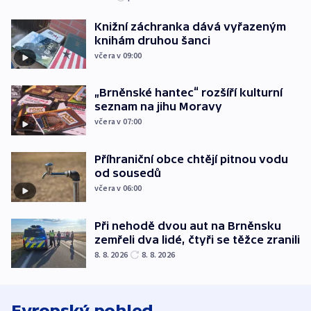
Knižní záchranka dává vyřazeným
knihám druhou šanci
včera v 09:00
„Brněnské hantec“ rozšíří kulturní
seznam na jihu Moravy
včera v 07:00
Příhraniční obce chtějí pitnou vodu
od sousedů
včera v 06:00
Při nehodě dvou aut na Brněnsku
zemřeli dva lidé, čtyři se těžce zranili
8. 8. 2026
8. 8. 2026
Evropský pohled