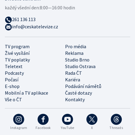
každý všední den:
8:00—16:00 hodin
261 136 113
info@ceskatelevize.cz
TV program
Pro média
Živé vysílání
Reklama
TV poplatky
Studio Brno
Teletext
Studio Ostrava
Podcasty
Rada ČT
Počasí
Kariéra
E-shop
Podávání námětů
Mobilní a TV aplikace
Časté dotazy
Vše o ČT
Kontakty
Instagram
Facebook
YouTube
X
Threads