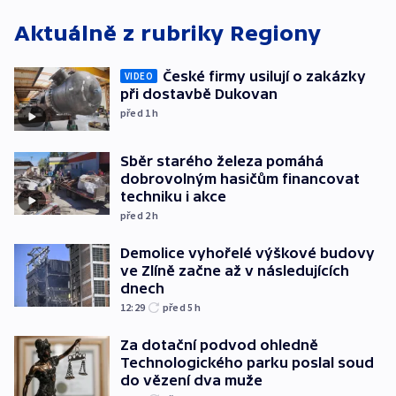
Aktuálně z rubriky
Regiony
České firmy usilují o zakázky
VIDEO
při dostavbě Dukovan
před 1
h
Sběr starého železa pomáhá
dobrovolným hasičům financovat
techniku i akce
před 2
h
Demolice vyhořelé výškové budovy
ve Zlíně začne až v následujících
dnech
12:29
před 5
h
Za dotační podvod ohledně
Technologického parku poslal soud
do vězení dva muže