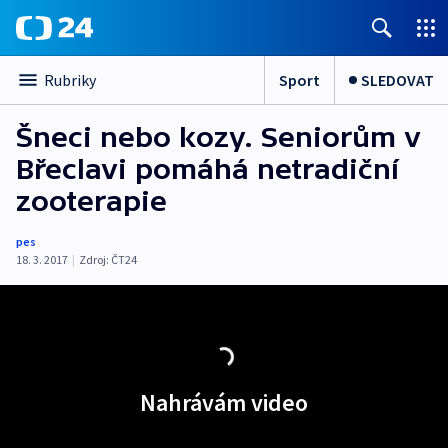
Sport
SLEDOVAT
Rubriky
Šneci nebo kozy. Seniorům v
Břeclavi pomáhá netradiční
zooterapie
pes
18. 3. 2017
|
Zdroj:
ČT24
Nahrávám video