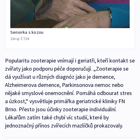
Seniorka s kozou
Zdroj:
ČT24
Popularitu zooterapie vnímají i geriatři, kteří kontakt se
zvířaty jako podporu péče doporučují. „Zooterapie se
dá využívat u různých diagnóz jako je demence,
Alzheimerova demence, Parkinsonova nemoc nebo
nějaké smyslové onemocnění. Pomáhá odbourat stres
a úzkost,“ vysvětluje primářka geriatrické kliniky FN
Brno. Přesto jsou účinky zooterapie individuální.
Lékařům zatím také chybí víc studií, které by
jednoznačný přínos zvířecích mazlíčků prokazovaly.