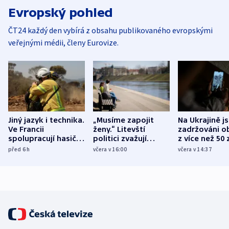
Evropský pohled
ČT24 každý den vybírá z obsahu publikovaného evropskými
veřejnými médii, členy Eurovize.
Jiný jazyk i technika.
„Musíme zapojit
Na Ukrajině j
Ve Francii
ženy.“ Litevští
zadržováni o
spolupracují hasiči z
politici zvažují
z více než 50 
různých zemí
dohodu o
Bojovali na s
před 6
h
včera v 16:00
včera v 14:37
demografii
Ruska