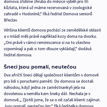
domova zřídíme zhruba do měsíce výběh pro tři
kůzlata, která už máme rezervovaná v zoologické
zahradě v Hodoníně,“ říká ředitel Domova seniorů
Břeclav.
Většina klientů domova pochází ze zemědělské oblasti
a v mládí měli právě například kozy doma na dvorku.
„Oni právě v rámci reminiscence si na to všechno
vzpomínají a pak o tom dlouze vykládají,“ dodává
ředitel domova.
Šneci jsou pomalí, neutečou
Dva afričtí šneci dělají společnost klientům v domově
pro lidi s poruchami paměti. Do domova se dostali
náhodou, když jedna ze zaměstnankyň jela na
dovolenou a neměla kam šneky dát. Nechala je v
domově.„ Zjistili jsme, že se o ně začali klienti zajímat.
Jsou pomalí, neutečou jim,“ říká ředitelka domova