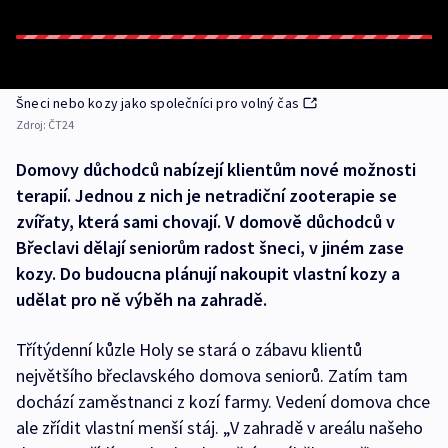
Šneci nebo kozy jako společníci pro volný čas
Zdroj:
ČT24
Domovy důchodců nabízejí klientům nové možnosti
terapií. Jednou z nich je netradiční zooterapie se
zvířaty, která sami chovají. V domově důchodců v
Břeclavi dělají seniorům radost šneci, v jiném zase
kozy. Do budoucna plánují nakoupit vlastní kozy a
udělat pro ně výběh na zahradě.
Třítýdenní kůzle Holy se stará o zábavu klientů
největšího břeclavského domova seniorů. Zatím tam
dochází zaměstnanci z kozí farmy. Vedení domova chce
ale zřídit vlastní menší stáj. „V zahradě v areálu našeho