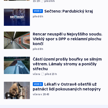
15:19
před 6
h
Sečteno: Pardubický kraj
VIDEO
před 6
h
Rencar neuspěl u Nejvyššího soudu.
Vleklý spor s DPP o reklamní plochu
končí
před 8
h
Částí území prošly bouřky se silným
větrem. Lámaly stromy a poničily
střechu
včera
před 23
h
Lékaři v Ostravě ošetřili už
VIDEO
patnáct lidí pokousaných netopýry
včera v 20:43