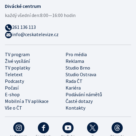
Divácké centrum
každý všední den:
8:00—16:00 hodin
261 136 113
info@ceskatelevize.cz
TV program
Pro média
Živé vysílání
Reklama
TV poplatky
Studio Brno
Teletext
Studio Ostrava
Podcasty
Rada ČT
Počasí
Kariéra
E-shop
Podávání námětů
Mobilní a TV aplikace
Časté dotazy
Vše o ČT
Kontakty