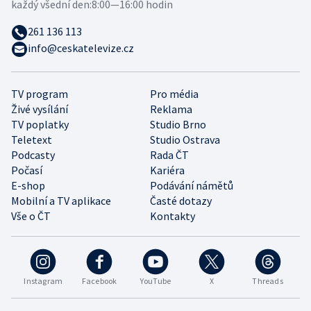
každý všední den:
8:00—16:00 hodin
261 136 113
info@ceskatelevize.cz
TV program
Pro média
Živé vysílání
Reklama
TV poplatky
Studio Brno
Teletext
Studio Ostrava
Podcasty
Rada ČT
Počasí
Kariéra
E-shop
Podávání námětů
Mobilní a TV aplikace
Časté dotazy
Vše o ČT
Kontakty
Instagram
Facebook
YouTube
X
Threads