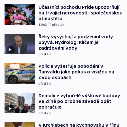
Účastníci pochodu Pride upozorňují
na trvající nerovnosti i společenskou
atmosféru
12:02
před 1
h
Řeky vysychají a podzemní vody
ubývá. Hydrolog: Klíčem je
zadržování vody
před 3
h
Policie vyšetřuje pobodání v
Tanvaldu jako pokus o vraždu na
dvou osobách
před 7
h
Demolice vyhořelé výškové budovy
ve Zlíně po drobné závadě opět
pokračuje
před 7
h
V Krchlebech na Rychnovsku v říjnu