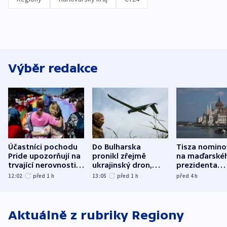
Výběr redakce
Účastníci pochodu
Do Bulharska
Tisza nomino
Pride upozorňují na
pronikl zřejmě
na maďarské
trvající nerovnosti i
ukrajinský dron,
prezidenta
společenskou
explodoval kilometr
bývalého šéf
12:02
před 1
h
13:05
před 1
h
před 4
h
atmosféru
od plynovodu
nejvyššího s
Aktuálně z rubriky
Regiony