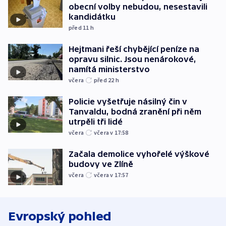
obecní volby nebudou, nesestavili
kandidátku
před 11
h
Hejtmani řeší chybějící peníze na
opravu silnic. Jsou nenárokové,
namítá ministerstvo
včera
před 22
h
Policie vyšetřuje násilný čin v
Tanvaldu, bodná zranění při něm
utrpěli tři lidé
včera
včera v 17:58
Začala demolice vyhořelé výškové
budovy ve Zlíně
včera
včera v 17:57
Evropský pohled