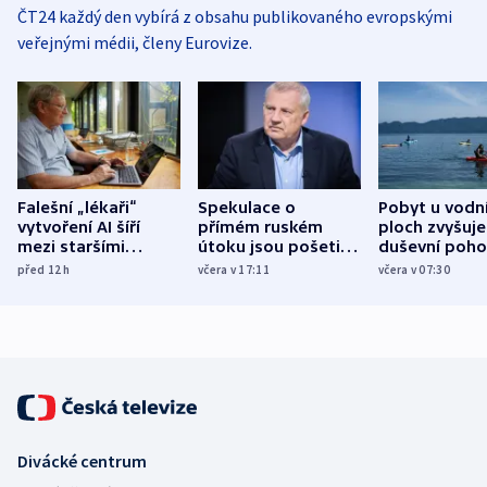
ČT24 každý den vybírá z obsahu publikovaného evropskými
veřejnými médii, členy Eurovize.
Falešní „lékaři“
Spekulace o
Pobyt u vodn
vytvoření AI šíří
přímém ruském
ploch zvyšuje
mezi staršími
útoku jsou pošetilé,
duševní poho
Poláky nebezpečné
míní estonský
ukázala
před 12
h
včera v 17:11
včera v 07:30
zdravotní rady
bezpečnostní
mezinárodní 
expert
Divácké centrum