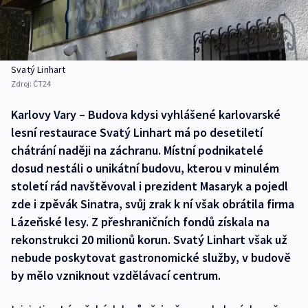
Svatý Linhart
Zdroj:
ČT24
Karlovy Vary – Budova kdysi vyhlášené karlovarské
lesní restaurace Svatý Linhart má po desetiletí
chátrání naději na záchranu. Místní podnikatelé
dosud nestáli o unikátní budovu, kterou v minulém
století rád navštěvoval i prezident Masaryk a pojedl
zde i zpěvák Sinatra, svůj zrak k ní však obrátila firma
Lázeňské lesy. Z přeshraničních fondů získala na
rekonstrukci 20 milionů korun. Svatý Linhart však už
nebude poskytovat gastronomické služby, v budově
by mělo vzniknout vzdělávací centrum.