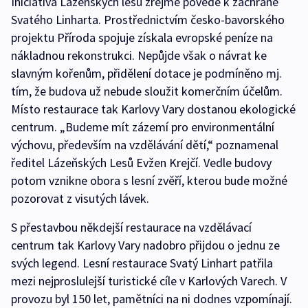
Iniciativa Lázeňských lesů zřejmě povede k záchraně
Svatého Linharta. Prostřednictvím česko-bavorského
projektu Příroda spojuje získala evropské peníze na
nákladnou rekonstrukci. Nepůjde však o návrat ke
slavným kořenům, přidělení dotace je podmíněno mj.
tím, že budova už nebude sloužit komerčním účelům.
Místo restaurace tak Karlovy Vary dostanou ekologické
centrum. „Budeme mít zázemí pro environmentální
výchovu, především na vzdělávání dětí,“ poznamenal
ředitel Lázeňských Lesů Evžen Krejčí. Vedle budovy
potom vznikne obora s lesní zvěří, kterou bude možné
pozorovat z visutých lávek.
S přestavbou někdejší restaurace na vzdělávací
centrum tak Karlovy Vary nadobro přijdou o jednu ze
svých legend. Lesní restaurace Svatý Linhart patřila
mezi nejproslulejší turistické cíle v Karlových Varech. V
provozu byl 150 let, pamětníci na ni dodnes vzpomínají.