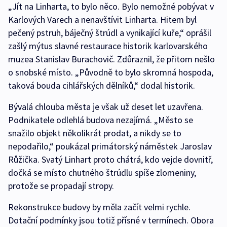
„Jít na Linharta, to bylo něco. Bylo nemožné pobývat v
Karlových Varech a nenavštívit Linharta. Hitem byl
pečený pstruh, báječný štrúdl a vynikající kuře,“ oprášil
zašlý mýtus slavné restaurace historik karlovarského
muzea Stanislav Burachovič. Zdůraznil, že přitom nešlo
o snobské místo. „Původně to bylo skromná hospoda,
taková bouda cihlářských dělníků,“ dodal historik.
Bývalá chlouba města je však už deset let uzavřena.
Podnikatele odlehlá budova nezajímá. „Město se
snažilo objekt několikrát prodat, a nikdy se to
nepodařilo,“ poukázal primátorský náměstek Jaroslav
Růžička. Svatý Linhart proto chátrá, kdo vejde dovnitř,
dočká se místo chutného štrúdlu spíše zlomeniny,
protože se propadají stropy.
Rekonstrukce budovy by měla začít velmi rychle.
Dotační podmínky jsou totiž přísné v termínech. Obora