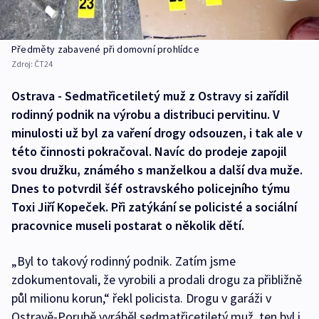
Předměty zabavené při domovní prohlídce
Zdroj:
ČT24
Ostrava - Sedmatřicetiletý muž z Ostravy si zařídil
rodinný podnik na výrobu a distribuci pervitinu. V
minulosti už byl za vaření drogy odsouzen, i tak ale v
této činnosti pokračoval. Navíc do prodeje zapojil
svou družku, známého s manželkou a další dva muže.
Dnes to potvrdil šéf ostravského policejního týmu
Toxi Jiří Kopeček. Při zatýkání se policisté a sociální
pracovnice museli postarat o několik dětí.
„Byl to takový rodinný podnik. Zatím jsme
zdokumentovali, že vyrobili a prodali drogu za přibližně
půl milionu korun,“ řekl policista. Drogu v garáži v
Ostravě-Porubě vyráběl sedmatřicetiletý muž, ten byl i