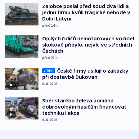
Žalobce poslal před soud dva lidi a
jednu firmu kvůli tragické nehodě v
Dolní Lutyni
před 14
h
Opilých řidičů nemotorových vozidel
skokově přibylo, nejvíc ve středních
Čechách
před 21
h
České firmy usilují o zakázky
VIDEO
při dostavbě Dukovan
6. 8. 2026
Sběr starého železa pomáhá
dobrovolným hasičům financovat
techniku i akce
6. 8. 2026