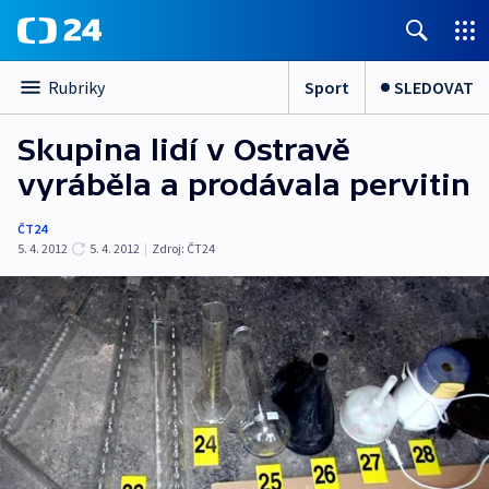
Sport
SLEDOVAT
Rubriky
Skupina lidí v Ostravě
vyráběla a prodávala pervitin
ČT24
5. 4. 2012
5. 4. 2012
|
Zdroj:
ČT24