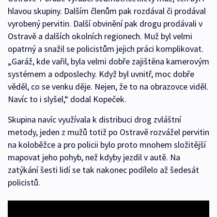
hlavou skupiny. Dalším členům pak rozdával či prodával
vyrobený pervitin. Další obvinění pak drogu prodávali v
Ostravě a dalších okolních regionech. Muž byl velmi
opatrný a snažil se policistům jejich práci komplikovat.
„Garáž, kde vařil, byla velmi dobře zajištěna kamerovým
systémem a odposlechy. Když byl uvnitř, moc dobře
věděl, co se venku děje. Nejen, že to na obrazovce viděl.
Navíc to i slyšel,“ dodal Kopeček.
Skupina navíc využívala k distribuci drog zvláštní
metody, jeden z mužů totiž po Ostravě rozvážel pervitin
na koloběžce a pro policii bylo proto mnohem složitější
mapovat jeho pohyb, než kdyby jezdil v autě. Na
zatýkání šesti lidí se tak nakonec podílelo až šedesát
policistů.