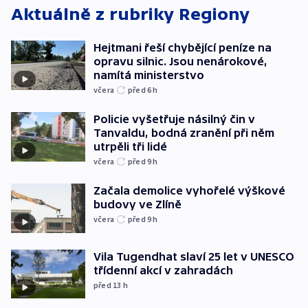
Aktuálně z rubriky
Regiony
Hejtmani řeší chybějící peníze na
opravu silnic. Jsou nenárokové,
namítá ministerstvo
včera
před 6
h
Policie vyšetřuje násilný čin v
Tanvaldu, bodná zranění při něm
utrpěli tři lidé
včera
před 9
h
Začala demolice vyhořelé výškové
budovy ve Zlíně
včera
před 9
h
Vila Tugendhat slaví 25 let v UNESCO
třídenní akcí v zahradách
před 13
h