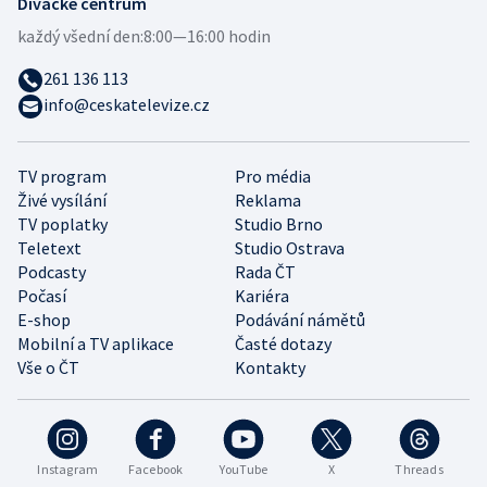
Divácké centrum
každý všední den:
8:00—16:00 hodin
261 136 113
info@ceskatelevize.cz
TV program
Pro média
Živé vysílání
Reklama
TV poplatky
Studio Brno
Teletext
Studio Ostrava
Podcasty
Rada ČT
Počasí
Kariéra
E-shop
Podávání námětů
Mobilní a TV aplikace
Časté dotazy
Vše o ČT
Kontakty
Instagram
Facebook
YouTube
X
Threads