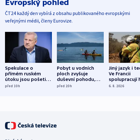
Evropský pohled
ČT24 každý den vybírá z obsahu publikovaného evropskými
veřejnými médii, členy Eurovize.
Spekulace o
Pobyt u vodních
Jiný jazyk i t
přímém ruském
ploch zvyšuje
Ve Francii
útoku jsou pošetilé,
duševní pohodu,
spolupracují h
míní estonský
ukázala
různých zemí
před 10
h
před 20
h
6. 8. 2026
bezpečnostní
mezinárodní studie
expert