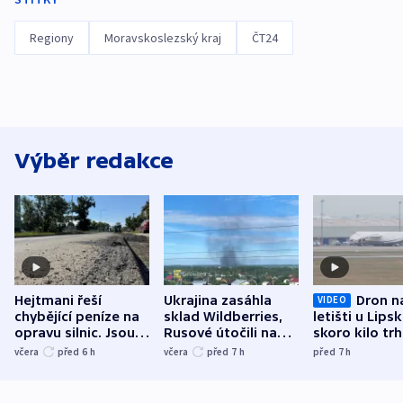
Regiony
Moravskoslezský kraj
ČT24
Výběr redakce
Hejtmani řeší
Ukrajina zasáhla
Dron n
VIDEO
chybějící peníze na
sklad Wildberries,
letišti u Lips
opravu silnic. Jsou
Rusové útočili na
skoro kilo trh
nenárokové, namítá
trh, hasiče či
indicie ukazuj
včera
před 6
h
včera
před 7
h
před 7
h
ministerstvo
stadion
Rusko