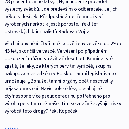
78 procent účinné látky. „Nyní budeme provádět
výslechy svědků. Jde především o odběratele. Je jich
několik desítek. Předpokládáme, že množství
vyrobených narkotik ještě poroste,“ řekl šéf
ostravských kriminalistů Radovan Vojta.
Všichni obvinění, čtyři muži a dvě ženy ve věku od 29 do
43 let, skončili ve vazbě. Ve vězení po případném
odsouzení můžou strávit až deset let. Kriminalisté
zjistili, že léky, ze kterých pervitin vyráběli, skupina
nakupovala ve velkém v Polsku. Tamní legislativa to
umožňuje. „Bohužel tamní orgány opět neschválily
nějaká omezení. Navíc polské léky obsahují až
čtyřnásobně více pseudoefedrinu potřebného pro
výrobu pervitinu než naše. Tím se značně zvyšují i zisky
výrobců této drogy,“ řekl Kopeček.
ŠTÍTKY