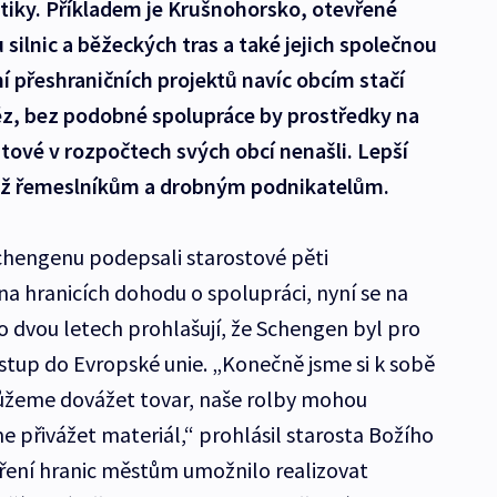
tiky. Příkladem je Krušnohorsko, otevřené
 silnic a běžeckých tras a také jejich společnou
 přeshraničních projektů navíc obcím stačí
z, bez podobné spolupráce by prostředky na
stové v rozpočtech svých obcí nenašli. Lepší
éž řemeslníkům a drobným podnikatelům.
chengenu podepsali starostové pěti
a hranicích dohodu o spolupráci, nyní se na
o dvou letech prohlašují, že Schengen byl pro
vstup do Evropské unie. „Konečně jsme si k sobě
můžeme dovážet tovar, naše rolby mohou
 přivážet materiál,“ prohlásil starosta Božího
vření hranic městům umožnilo realizovat