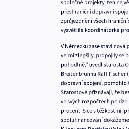
společné projekty, ten nejvě
přeshraniční dopravní spoje
zprůjezdnění všech hraničních
vysvětlila koordinátorka pr
V Německu zase staví nová pa
velmi zlepšily, propojily se 
pohodlně,“ uvedl starosta O
Breitenbrunnu Ralf Fischer
dopravní spojení, pomohlo
Starostové přiznávají, že be
ve svých rozpočtech peníze 
procent. Sice s těžkostmi, 
spolufinancování dokážeme
Klínovcem Rostislav Velek (n