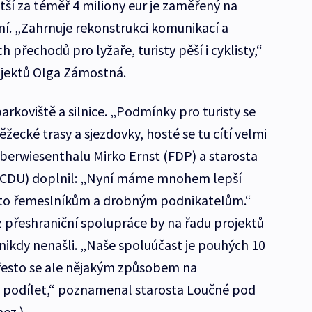
tší za téměř 4 miliony eur je zaměřený na
ní. „Zahrnuje rekonstrukci komunikací a
 přechodů pro lyžaře, turisty pěší i cyklisty,“
ojektů Olga Zámostná.
rkoviště a silnice. „Podmínky pro turisty se
běžecké trasy a sjezdovky, hosté se tu cítí velmi
berwiesenthalu Mirko Ernst (FDP) a starosta
 (CDU) doplnil: „Nyní máme mnohem lepší
 to řemeslníkům a drobným podnikatelům.“
z přeshraniční spolupráce by na řadu projektů
nikdy nenašli. „Naše spoluúčast je pouhých 10
přesto se ale nějakým způsobem na
 podílet,“ poznamenal starosta Loučné pod
ez.).