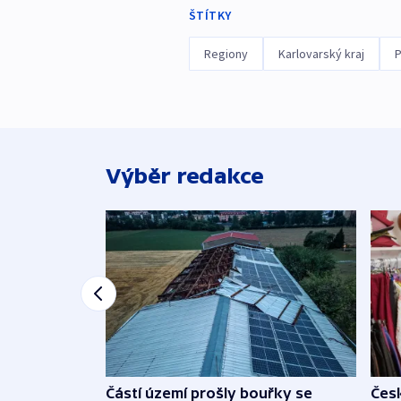
ŠTÍTKY
Regiony
Karlovarský kraj
P
Výběr redakce
Částí území prošly bouřky se
Čes