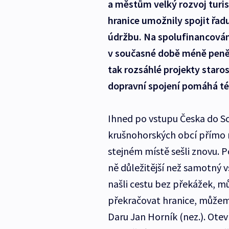
a městům velký rozvoj turis
hranice umožnily spojit řadu
údržbu. Na spolufinancování
v současné době méně peně
tak rozsáhlé projekty staro
dopravní spojení pomáhá t
Ihned po vstupu Česka do S
krušnohorských obcí přímo n
stejném místě sešli znovu. P
ně důležitější než samotný 
našli cestu bez překážek, 
překračovat hranice, můžeme
Daru Jan Horník (nez.). Ote