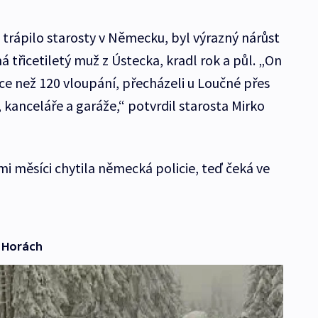
 trápilo starosty v Německu, byl výrazný nárůst
á třicetiletý muž z Ústecka, kradl rok a půl. „On
ce než 120 vloupání, přecházeli u Loučné přes
, kanceláře a garáže,“ potvrdil starosta Mirko
i měsíci chytila německá policie, teď čeká ve
 Horách