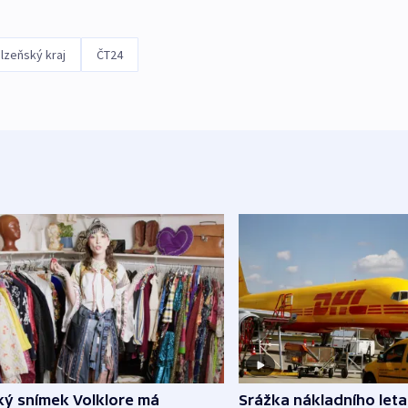
lzeňský kraj
ČT24
Srážka nákladního leta
ký snímek Volklore má