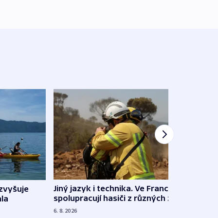
Jiný jazyk i technika. Ve Francii
zvyšuje
„Musí
spolupracují hasiči z různých zemí
la
polit
demo
6. 8. 2026