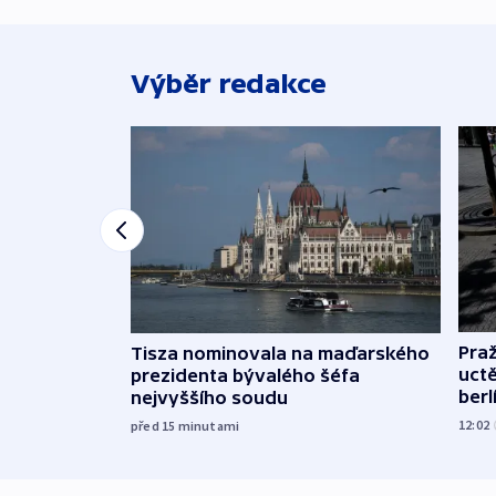
Výběr redakce
Pra
Tisza nominovala na maďarského
uct
prezidenta bývalého šéfa
ber
nejvyššího soudu
12:02
před 15
minutami