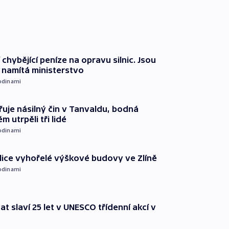
 chybějící peníze na opravu silnic. Jsou
namítá ministerstvo
odinami
řuje násilný čin v Tanvaldu, bodná
m utrpěli tři lidé
odinami
ice vyhořelé výškové budovy ve Zlíně
odinami
t slaví 25 let v UNESCO třídenní akcí v