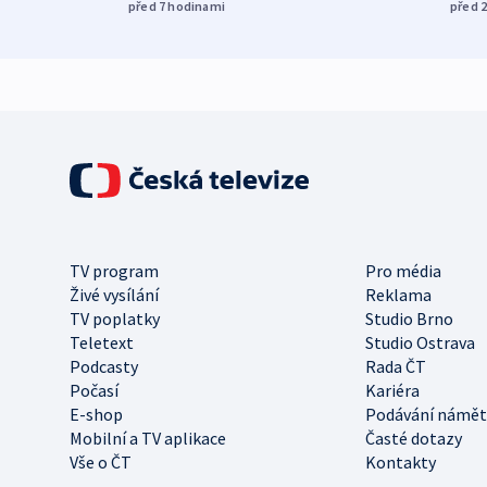
před 7
hodinami
před 
TV program
Pro média
Živé vysílání
Reklama
TV poplatky
Studio Brno
Teletext
Studio Ostrava
Podcasty
Rada ČT
Počasí
Kariéra
E-shop
Podávání námět
Mobilní a TV aplikace
Časté dotazy
Vše o ČT
Kontakty