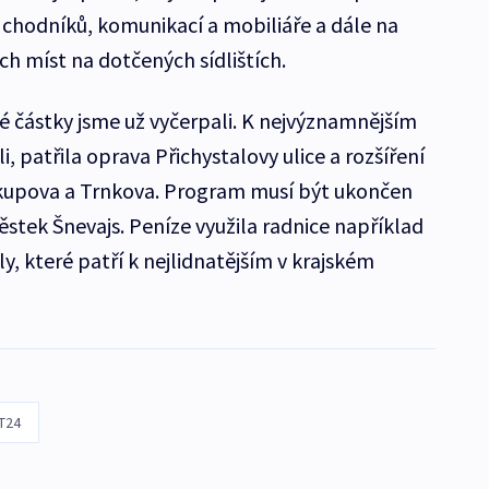
y chodníků, komunikací a mobiliáře a dále na
ch míst na dotčených sídlištích.
é částky jsme už vyčerpali. K nejvýznamnějším
li, patřila oprava Přichystalovy ulice a rozšíření
Skupova a Trnkova. Program musí být ukončen
stek Šnevajs. Peníze využila radnice například
íly, které patří k nejlidnatějším v krajském
T24