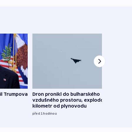
il Trumpova
Dron pronikl do bulharského
Ruský
vzdušného prostoru, explodoval
čtyři 
kilometr od plynovodu
08:20
před 1
hodinou