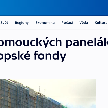
Svět
Regiony
Ekonomika
Počasí
Věda
Kultura
lomouckých panelá
pské fondy