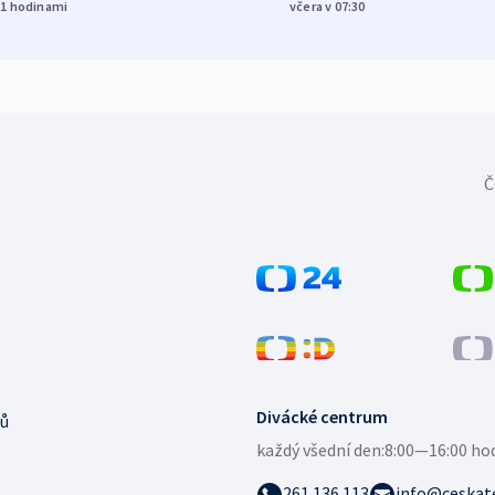
21
hodinami
včera v 07:30
Č
Divácké centrum
ů
každý všední den:
8:00—16:00 ho
261 136 113
info@ceskate