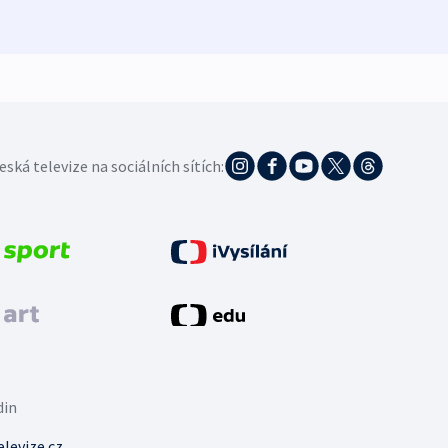
5. 8. 20
eská televize na sociálních sítích:
din
levize.cz