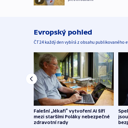
Evropský pohled
ČT24 každý den vybírá z obsahu publikovaného e
Falešní „lékaři“ vytvoření AI šíří
Spe
mezi staršími Poláky nebezpečné
jsou
zdravotní rady
bez