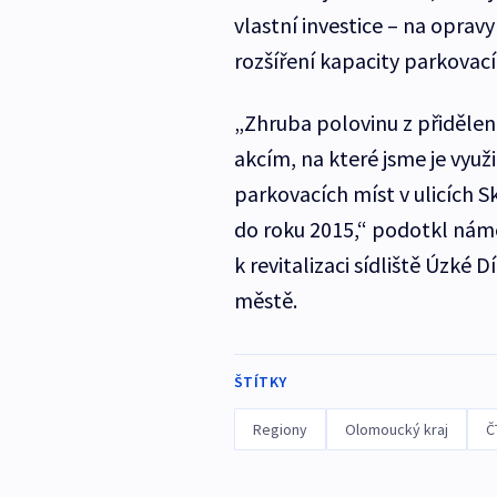
vlastní investice – na oprav
rozšíření kapacity parkovací
„Zhruba polovinu z přidělen
akcím, na které jsme je využi
parkovacích míst v ulicích 
do roku 2015,“ podotkl námě
k revitalizaci sídliště Úzké D
městě.
ŠTÍTKY
Regiony
Olomoucký kraj
Č