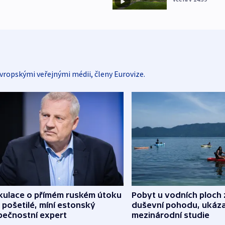
vropskými veřejnými médii, členy Eurovize.
kulace o přímém ruském útoku
Pobyt u vodních ploch 
 pošetilé, míní estonský
duševní pohodu, ukáza
pečnostní expert
mezinárodní studie