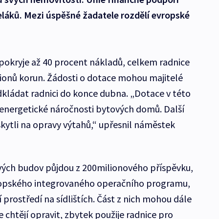
láků. Mezi úspěšné žadatele rozdělí evropské
pokryje až 40 procent nákladů, celkem radnice
lionů korun. Žádosti o dotace mohou majitelé
ládat radnici do konce dubna. „Dotace v této
í energetické náročnosti bytových domů. Další
skytli na opravy výtahů,“ upřesnil náměstek
vých budov půjdou z 200milionového příspěvku,
ropského integrovaného operačního programu,
 prostředí na sídlištích. Část z nich mohou dále
e chtějí opravit, zbytek použije radnice pro