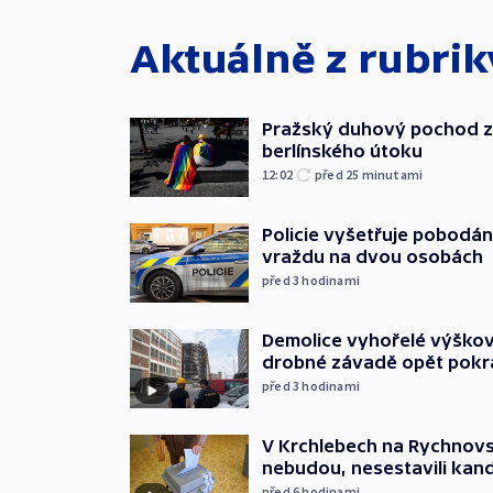
Aktuálně z rubri
Pražský duhový pochod z
berlínského útoku
12:02
před 25
minutami
Policie vyšetřuje pobodán
vraždu na dvou osobách
před 3
hodinami
Demolice vyhořelé výškov
drobné závadě opět pokr
před 3
hodinami
V Krchlebech na Rychnovsk
nebudou, nesestavili kan
před 6
hodinami