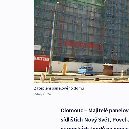
Zateplení panelového domu
Zdroj:
ČT24
Olomouc – Majitelé panel
sídlištích Nový Svět, Pove
evropských fondů na opravu