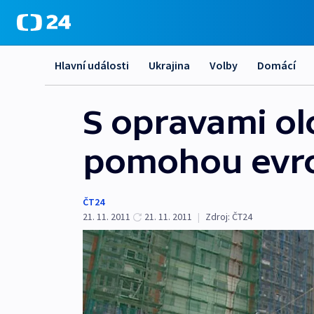
Hlavní události
Ukrajina
Volby
Domácí
S opravami o
pomohou evro
ČT24
21. 11. 2011
21. 11. 2011
|
Zdroj:
ČT24