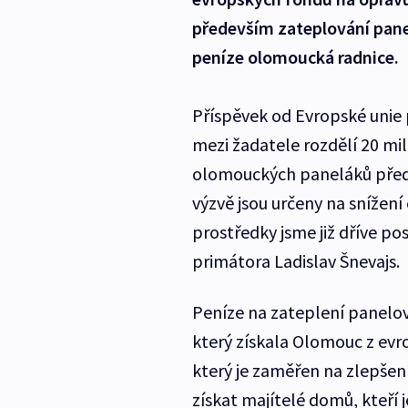
především zateplování pane
peníze olomoucká radnice.
Příspěvek od Evropské unie 
mezi žadatele rozdělí 20 mi
olomouckých paneláků předk
výzvě jsou určeny na snížen
prostředky jsme již dříve po
primátora Ladislav Šnevajs.
Peníze na zateplení panelo
který získala Olomouc z ev
který je zaměřen na zlepšení
získat majítelé domů, kteří j