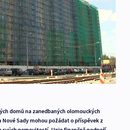
ových domů na zanedbaných olomouckých
l a Nové Sady mohou požádat o příspěvek z
 svých nemovitostí. Unie finančně podpoří