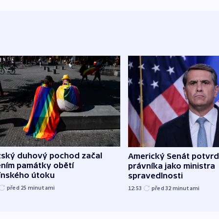
žský duhový pochod začal
Americký Senát potvrd
ěním památky obětí
právníka jako ministra
línského útoku
spravedlnosti
před 25
minutami
12:53
před 32
minutami