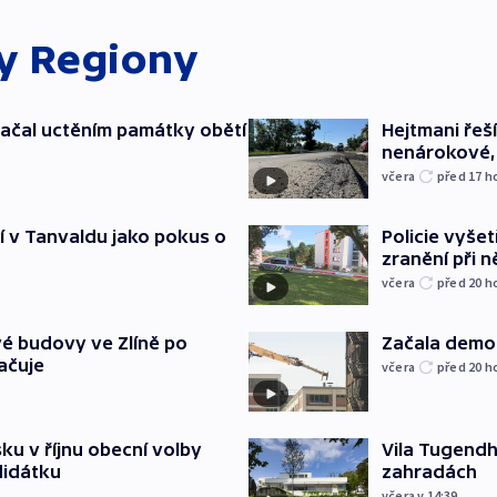
ky
Regiony
ačal uctěním památky obětí
Hejtmani řeší
nenárokové, 
včera
před 17
h
í v Tanvaldu jako pokus o
Policie vyšet
zranění při ně
včera
před 20
h
é budovy ve Zlíně po
Začala demol
ačuje
včera
před 20
h
u v říjnu obecní volby
Vila Tugendha
didátku
zahradách
včera v 14:39