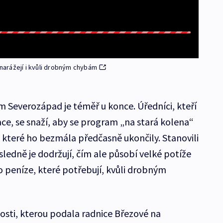
arážejí i kvůli drobným chybám
 Severozápad je téměř u konce. Úředníci, kteří
ace, se snaží, aby se program „na stará kolena“
které ho bezmála předčasně ukončily. Stanovili
ledně je dodržují, čím ale působí velké potíže
o peníze, které potřebují, kvůli drobným
dosti, kterou podala radnice Březové na