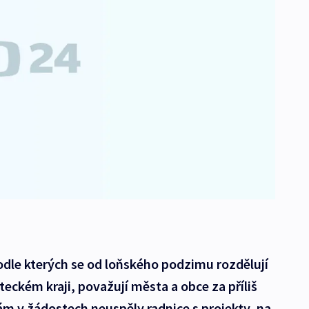
odle kterých se od loňského podzimu rozdělují
eckém kraji, považují města a obce za příliš
m v žádostech neuspěly radnice s projekty, na