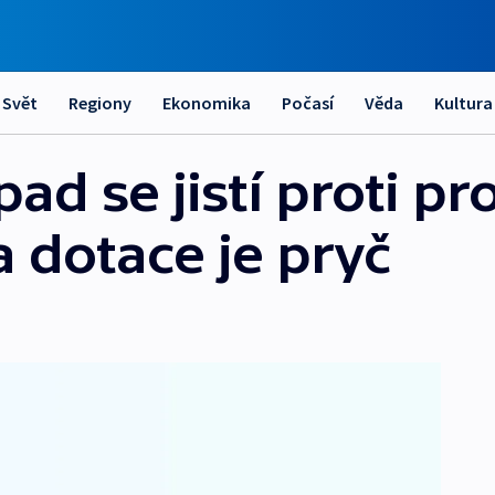
Svět
Regiony
Ekonomika
Počasí
Věda
Kultura
ad se jistí proti p
a dotace je pryč