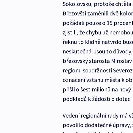
Sokolovsku, protože chtěla 
Březovští zaměnili dvě kolon
požádali pouze o 15 procen
zjistili, že chybu už nemohou
řeknu to klidně natvrdo buz
neskutečná. Jsou to důvody,
březovský starosta Miroslav
regionu soudržnosti Severoz
označení vztahu města k ob
přišli o šest milionů na nov
podkladů k žádosti o dotaci z
Vedení regionální rady má 
povolilo dodatečné úpravy, ž