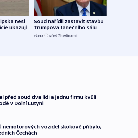
Lipska nesl
Soud nařídil zastavit stavbu
Žido
icie ukazují
Trumpova tanečního sálu
břehu
kriti
včera
před 7
hodinami
před 7
l před soud dva lidi a jednu firmu kvůli
odě v Dolní Lutyni
čů nemotorových vozidel skokově přibylo,
ředních Čechách