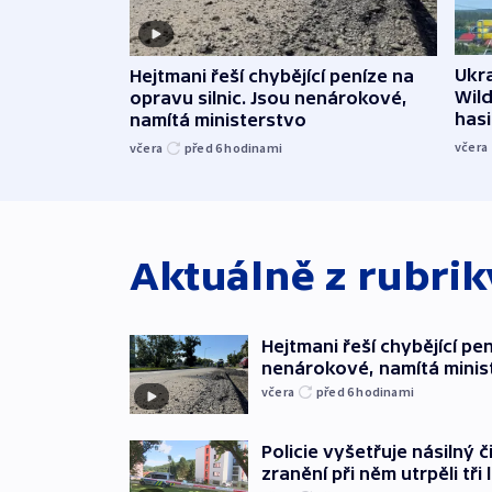
Ukra
Hejtmani řeší chybějící peníze na
Wild
opravu silnic. Jsou nenárokové,
hasi
namítá ministerstvo
včera
včera
před 6
hodinami
Aktuálně z rubri
Hejtmani řeší chybějící pen
nenárokové, namítá minis
včera
před 6
hodinami
Policie vyšetřuje násilný 
zranění při něm utrpěli tři 