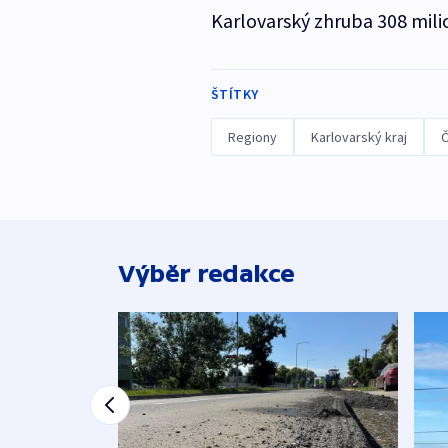
Karlovarský zhruba 308 mili
ŠTÍTKY
Regiony
Karlovarský kraj
Č
Výběr redakce