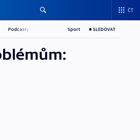
ČT
Podcasty
Sport
SLEDOVAT
roblémům: