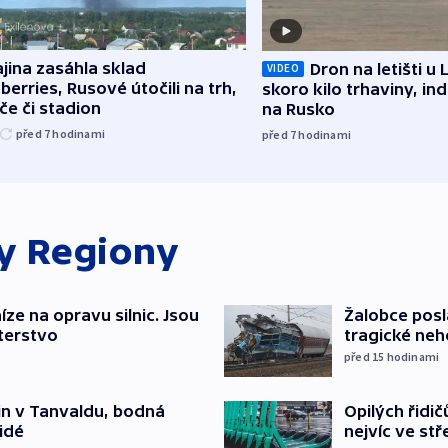
jina zasáhla sklad
Dron na letišti u 
VIDEO
berries, Rusové útočili na trh,
skoro kilo trhaviny, ind
če či stadion
na Rusko
před 7
hodinami
před 7
hodinami
ky
Regiony
íze na opravu silnic. Jsou
Žalobce posla
terstvo
tragické neh
před 15
hodinami
Opilých řidi
čin v Tanvaldu, bodná
nejvíc ve st
lidé