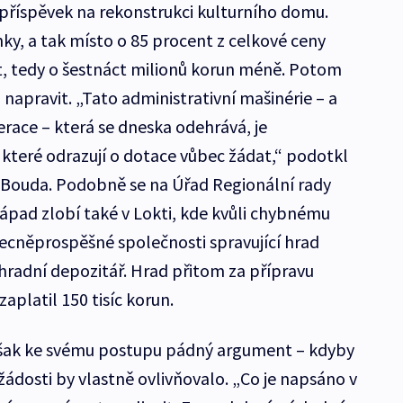
příspěvek na rekonstrukci kulturního domu.
ky, a tak místo o 85 procent z celkové ceny
t, tedy o šestnáct milionů korun méně. Potom
 napravit. „Tato administrativní mašinérie – a
erace – která se dneska odehrává, je
 které odrazují o dotace vůbec žádat,“ podotkl
 Bouda. Podobně se na Úřad Regionální rady
ápad zlobí také v Lokti, kde kvůli chybnému
ecněprospěšné společnosti spravující hrad
ý hradní depozitář. Hrad přitom za přípravu
aplatil 150 tisíc korun.
však ke svému postupu pádný argument – kdyby
ádosti by vlastně ovlivňovalo. „Co je napsáno v