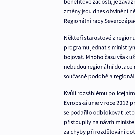
benefitové žádosti, je záva
změny jsou dnes obvinění ně
Regionální rady Severozápad
Někteří starostové z region
programu jednat s ministryní
bojovat. Mnoho času však u
nebudou regionální dotace 
současné podobě a regionáln
Kvůli rozsáhlému policejním
Evropská unie v roce 2012 
se podařilo odblokovat letos
přistoupily na návrh ministe
za chyby při rozdělování dot