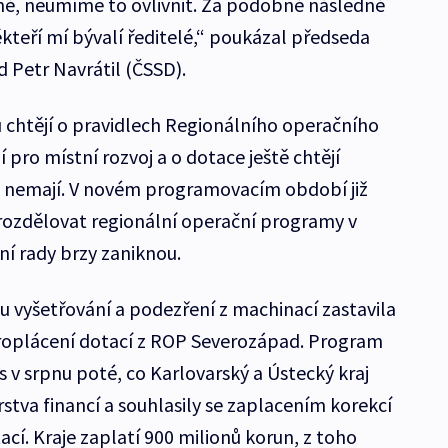
zné, neumíme to ovlivnit. Za podobné následné
kteří mí bývalí ředitelé,“ poukázal předseda
 Petr Navrátil (ČSSD).
u chtějí o pravidlech Regionálního operačního
 pro místní rozvoj a o dotace ještě chtějí
ž nemají. V novém programovacím období již
rozdělovat regionální operační programy v
í rady brzy zaniknou.
u vyšetřování a podezření z machinací zastavila
proplácení dotací z ROP Severozápad. Program
 v srpnu poté, co Karlovarský a Ústecký kraj
rstva financí a souhlasily se zaplacením korekcí
ací. Kraje zaplatí 900 milionů korun, z toho