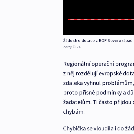
Žádosti o dotace z ROP Severozápad n
Zdroj:
ČT24
Regionální operační program
z něj rozdělují evropské dot
zdaleka vyhnul problémům, 
proto přísné podmínky a důs
žadatelům. Ti často přijdou 
chybám.
Chybička se vloudila i do žá