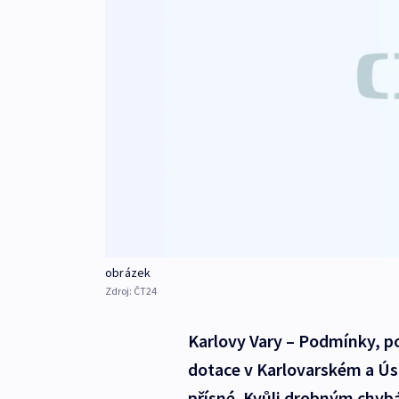
obrázek
Zdroj:
ČT24
Karlovy Vary – Podmínky, p
dotace v Karlovarském a Úst
přísné. Kvůli drobným chybá